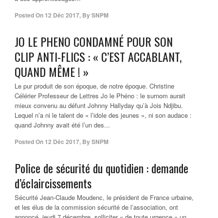
Posted On
12 Déc 2017
,
By
SNPM
JO LE PHENO CONDAMNÉ POUR SON
CLIP ANTI-FLICS : « C’EST ACCABLANT,
QUAND MÊME ! »
Le pur produit de son époque, de notre époque. Christine
Célérier Professeur de Lettres Jo le Phéno : le surnom aurait
mieux convenu au défunt Johnny Hallyday qu’à Jois Ndjibu.
Lequel n’a ni le talent de « l’idole des jeunes », ni son audace :
quand Johnny avait été l’un des...
Posted On
12 Déc 2017
,
By
SNPM
Police de sécurité du quotidien : demande
d’éclaircissements
Sécurité Jean-Claude Moudenc, le président de France urbaine,
et les élus de la commission sécurité de l’association, ont
annoncé, jeudi 7 décembre, solliciter « de toute urgence » un