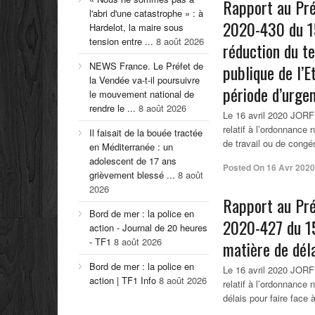
Rapport au Pré
l'abri d'une catastrophe » : à
2020-430 du 15 
Hardelot, la maire sous
tension entre ...
8 août 2026
réduction du t
NEWS France. Le Préfet de
publique de l’E
la Vendée va-t-il poursuivre
période d’urgen
le mouvement national de
rendre le ...
8 août 2026
Le 16 avril 2020 JORF
relatif à l’ordonnance 
Il faisait de la bouée tractée
de travail ou de congés
en Méditerranée : un
adolescent de 17 ans
Posted On
16 Avr 2020
grièvement blessé ...
8 août
2026
Rapport au Pré
Bord de mer : la police en
2020-427 du 15
action - Journal de 20 heures
- TF1
8 août 2026
matière de déla
Bord de mer : la police en
Le 16 avril 2020 JORF
action | TF1 Info
8 août 2026
relatif à l’ordonnance
délais pour faire fac