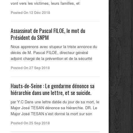
vont vers les victimes, leurs familles, et
Posted On 12 Déc 2018
Assassinat de Pascal FILOE, le mot du
Président du SNPM
Nous apprenons avec stupeur la triste annonce du
décès de M. Pascal FILOE, directeur général
adjoint chargé de la prévention et de la sécurité
Posted On 27 Sep 2018
Hauts-de-Seine : Le gendarme dénonce sa
hiérarchie dans une lettre, et se suicide.
par Y.C Dans une lettre datée du jour de sa mort, le
Major José TESAN dénonce sa hiérarchie. DR. Le
Major José TESAN s’est donné la mort sur son
Posted On 25 Sep 2018