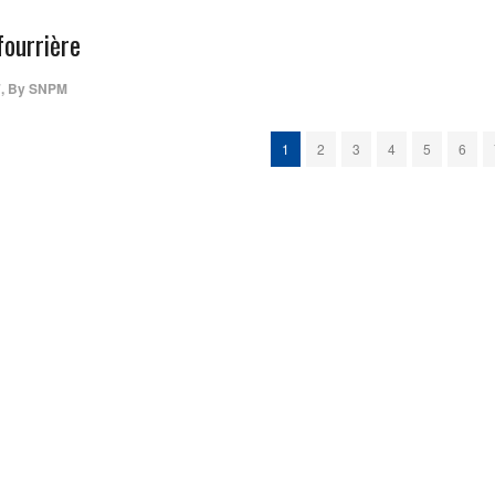
fourrière
7
,
By
SNPM
1
2
3
4
5
6