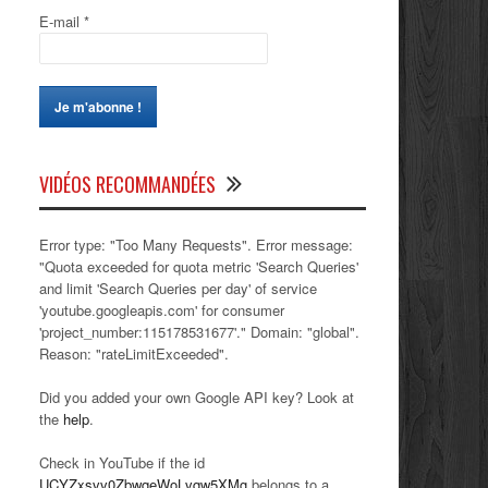
E-mail
*
VIDÉOS RECOMMANDÉES
Error type: "Too Many Requests". Error message:
"Quota exceeded for quota metric 'Search Queries'
and limit 'Search Queries per day' of service
'youtube.googleapis.com' for consumer
'project_number:115178531677'." Domain: "global".
Reason: "rateLimitExceeded".
Did you added your own Google API key? Look at
the
help
.
Check in YouTube if the id
UCYZxsvv0ZbwqeWoLvqw5XMg
belongs to a