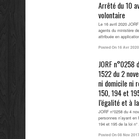
Arrêté du 10 a
volontaire
Le 16 avril 2020 JORF 
agents du ministère de 
attribuée en applicatio
Posted On
16 Avr 2020
JORF n°0258 d
1522 du 2 nove
ni domicile ni 
150, 194 et 195
l’égalité et à l
JORF n°0258 du 4 nove
personnes n’ayant en Fr
194 et 195 de la loi n°
Posted On
08 Nov 201