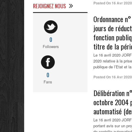
Posted On
16 Avr 2020
REJOIGNEZ NOUS
Ordonnance n° 
jours de réduct
fonction publiq
0
titre de la pér
Followers
Le 16 avril 2020 JORF
2020 relative à la pri
publique de l’Etat et la
0
Posted On
16 Avr 2020
Fans
Délibération n
octobre 2004 p
automatisé (d
Le 16 avril 2020 JORF 
portant avis sur un pro
de contrôle automati