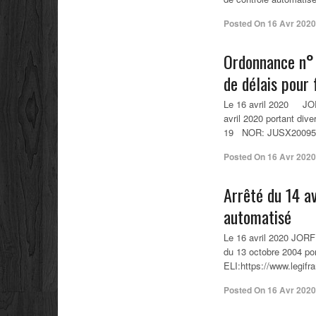
Posted On
16 Avr 2020
Ordonnance n° 
de délais pour 
Le 16 avril 2020 JO
avril 2020 portant dive
19 NOR: JUSX20095
Posted On
16 Avr 2020
Arrêté du 14 a
automatisé
Le 16 avril 2020 JORF 
du 13 octobre 2004 po
ELI:https://www.legifr
Posted On
16 Avr 2020