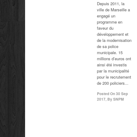
Depuis 2011, la
ville de Marseille a
engagé un
programme en
faveur du
développement et
de la modernisation
de sa police
municipale. 15
millions dʼeuros ont
ainsi été investis
par la municipalité
pour le recrutement
de 200 policiers...
Posted On
30 Sep
2017
,
By
SNPM