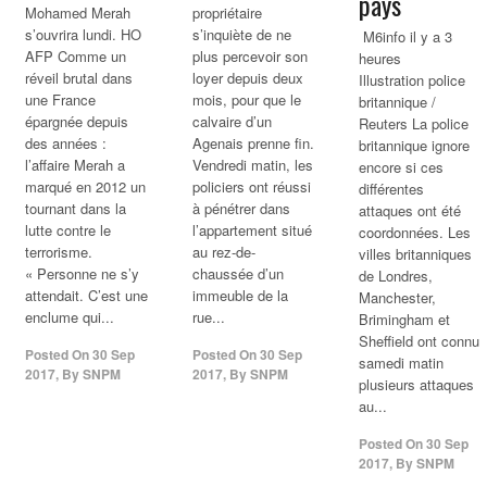
pays
Mohamed Merah
propriétaire
s’ouvrira lundi. HO
s’inquiète de ne
M6info il y a 3
AFP Comme un
plus percevoir son
heures
réveil brutal dans
loyer depuis deux
Illustration police
une France
mois, pour que le
britannique /
épargnée depuis
calvaire d’un
Reuters La police
des années :
Agenais prenne fin.
britannique ignore
l’affaire Merah a
Vendredi matin, les
encore si ces
marqué en 2012 un
policiers ont réussi
différentes
tournant dans la
à pénétrer dans
attaques ont été
lutte contre le
l’appartement situé
coordonnées. Les
terrorisme.
au rez-de-
villes britanniques
« Personne ne s’y
chaussée d’un
de Londres,
attendait. C’est une
immeuble de la
Manchester,
enclume qui...
rue...
Brimingham et
Sheffield ont connu
Posted On
30 Sep
Posted On
30 Sep
samedi matin
2017
,
By
SNPM
2017
,
By
SNPM
plusieurs attaques
au...
Posted On
30 Sep
2017
,
By
SNPM