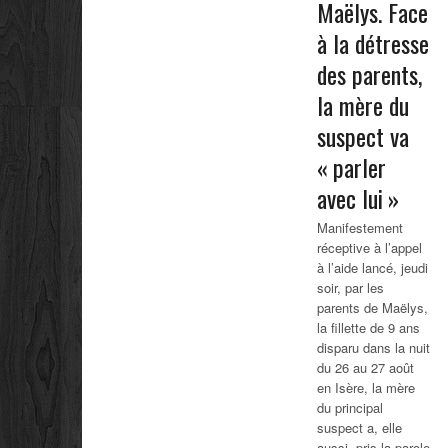
Maëlys. Face
à la détresse
des parents,
la mère du
suspect va
« parler
avec lui »
Manifestement
réceptive à l’appel
à l’aide lancé, jeudi
soir, par les
parents de Maëlys,
la fillette de 9 ans
disparu dans la nuit
du 26 au 27 août
en Isère, la mère
du principal
suspect a, elle
aussi, pris la parole