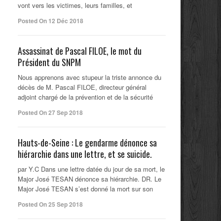
vont vers les victimes, leurs familles, et
Posted On 12 Déc 2018
Assassinat de Pascal FILOE, le mot du
Président du SNPM
Nous apprenons avec stupeur la triste annonce du
décès de M. Pascal FILOE, directeur général
adjoint chargé de la prévention et de la sécurité
Posted On 27 Sep 2018
Hauts-de-Seine : Le gendarme dénonce sa
hiérarchie dans une lettre, et se suicide.
par Y.C Dans une lettre datée du jour de sa mort, le
Major José TESAN dénonce sa hiérarchie. DR. Le
Major José TESAN s’est donné la mort sur son
Posted On 25 Sep 2018