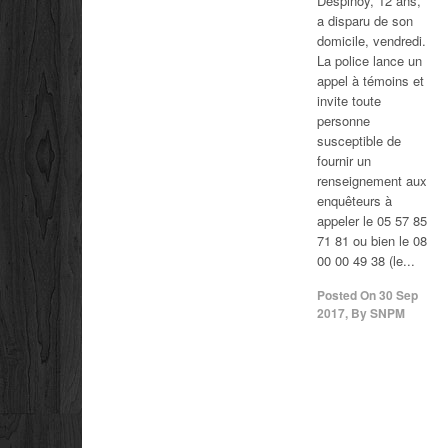
Despinoy, 12 ans,
a disparu de son
domicile, vendredi.
La police lance un
appel à témoins et
invite toute
personne
susceptible de
fournir un
renseignement aux
enquêteurs à
appeler le 05 57 85
71 81 ou bien le 08
00 00 49 38 (le...
Posted On
30 Sep
2017
,
By
SNPM