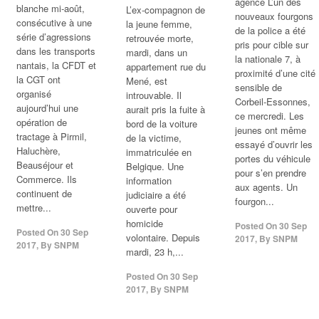
agence L’un des
blanche mi-août,
L’ex-compagnon de
nouveaux fourgons
consécutive à une
la jeune femme,
de la police a été
série d’agressions
retrouvée morte,
pris pour cible sur
dans les transports
mardi, dans un
la nationale 7, à
nantais, la CFDT et
appartement rue du
proximité d’une cité
la CGT ont
Mené, est
sensible de
organisé
introuvable. Il
Corbeil-Essonnes,
aujourd’hui une
aurait pris la fuite à
ce mercredi. Les
opération de
bord de la voiture
jeunes ont même
tractage à Pirmil,
de la victime,
essayé d’ouvrir les
Haluchère,
immatriculée en
portes du véhicule
Beauséjour et
Belgique. Une
pour s’en prendre
Commerce. Ils
information
aux agents. Un
continuent de
judiciaire a été
fourgon...
mettre...
ouverte pour
homicide
Posted On
30 Sep
Posted On
30 Sep
volontaire. Depuis
2017
,
By
SNPM
2017
,
By
SNPM
mardi, 23 h,...
Posted On
30 Sep
2017
,
By
SNPM