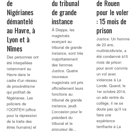
de
du tribunal
de Rouen
Nigérianes
de grande
pour le voler
démantelé
instance
: 15 mois de
au Havre, à
prison
Á Dieppe, les
magistrats
Lyon et à
Justice. Un homme
exerçant au
de 23 ans,
Nîmes
tribunal de grande
multirécidiviste, a
instance, sont très
été condamné à15
Des personnes ont
majoritairement
mois de prison
été interpellées
des femmes
pour avoir commis
notamment au
Justice. Quatre
un vol avec
Havre dans le
nouveaux
violences à La
cadre d’un réseau
magistrats ont pris
Londe. Quand, le
de proxénétisme
officiellement leurs
1er octobre 2014,
qui profitait de
fonctions au
un ado rentre du
Nigérianes. Les
tribunal de grande
collège, il ne se
policiers de
instance, jeudi.
doute pas qu’il va
l’OCRTEH (office
L’occasion pour le
faire une
pour la répression
président du
expérience
de la traite des
tribunal et le
terrifiante à La
êtres humains) et
procureur de...