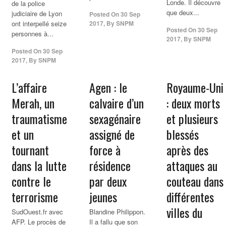
Londe. Il découvre
de la police
que deux...
judiciaire de Lyon
Posted On
30 Sep
ont interpellé seize
2017
,
By
SNPM
Posted On
30 Sep
personnes à...
2017
,
By
SNPM
Posted On
30 Sep
2017
,
By
SNPM
L’affaire
Agen : le
Royaume-Uni
Merah, un
calvaire d’un
: deux morts
traumatisme
sexagénaire
et plusieurs
et un
assigné de
blessés
tournant
force à
après des
dans la lutte
résidence
attaques au
contre le
par deux
couteau dans
terrorisme
jeunes
différentes
villes du
SudOuest.fr avec
Blandine Philippon.
AFP. Le procès de
Il a fallu que son