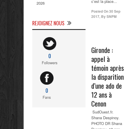
c’est la place...
2026
Posted On
30 Sep
2017
,
By
SNPM
REJOIGNEZ NOUS
Gironde :
0
appel à
Followers
témoin après
la disparition
d’une ado de
0
12 ans à
Fans
Cenon
SudOuest.fr.
Shana Despinoy.
PHOTO DR Shana