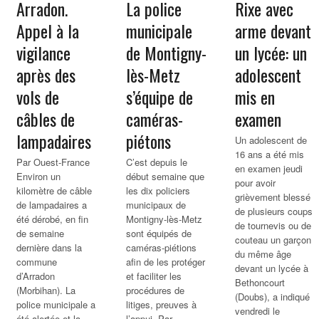
Arradon.
La police
Rixe avec
Appel à la
municipale
arme devant
vigilance
de Montigny-
un lycée: un
après des
lès-Metz
adolescent
vols de
s’équipe de
mis en
câbles de
caméras-
examen
lampadaires
piétons
Un adolescent de
16 ans a été mis
Par Ouest-France
C’est depuis le
en examen jeudi
Environ un
début semaine que
pour avoir
kilomètre de câble
les dix policiers
grièvement blessé
de lampadaires a
municipaux de
de plusieurs coups
été dérobé, en fin
Montigny-lès-Metz
de tournevis ou de
de semaine
sont équipés de
couteau un garçon
dernière dans la
caméras-piétions
du même âge
commune
afin de les protéger
devant un lycée à
d’Arradon
et faciliter les
Bethoncourt
(Morbihan). La
procédures de
(Doubs), a indiqué
police municipale a
litiges, preuves à
vendredi le
été alertée et la
l’appui. Par