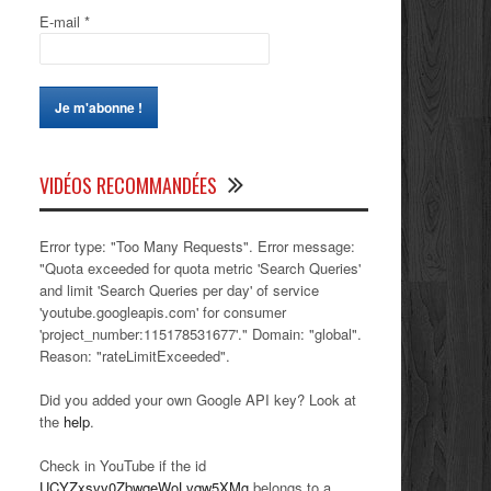
E-mail
*
VIDÉOS RECOMMANDÉES
Error type: "Too Many Requests". Error message:
"Quota exceeded for quota metric 'Search Queries'
and limit 'Search Queries per day' of service
'youtube.googleapis.com' for consumer
'project_number:115178531677'." Domain: "global".
Reason: "rateLimitExceeded".
Did you added your own Google API key? Look at
the
help
.
Check in YouTube if the id
UCYZxsvv0ZbwqeWoLvqw5XMg
belongs to a