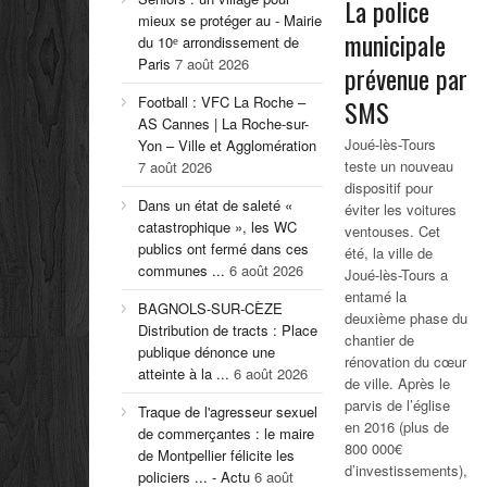
La police
mieux se protéger au - Mairie
municipale
du 10ᵉ arrondissement de
Paris
7 août 2026
prévenue par
Football : VFC La Roche –
SMS
AS Cannes | La Roche-sur-
Joué-lès-Tours
Yon – Ville et Agglomération
teste un nouveau
7 août 2026
dispositif pour
Dans un état de saleté «
éviter les voitures
catastrophique », les WC
ventouses. Cet
publics ont fermé dans ces
été, la ville de
communes ...
6 août 2026
Joué-lès-Tours a
entamé la
BAGNOLS-SUR-CÈZE
deuxième phase du
Distribution de tracts : Place
chantier de
publique dénonce une
rénovation du cœur
atteinte à la ...
6 août 2026
de ville. Après le
parvis de l’église
Traque de l'agresseur sexuel
en 2016 (plus de
de commerçantes : le maire
800 000€
de Montpellier félicite les
d’investissements),
policiers ... - Actu
6 août