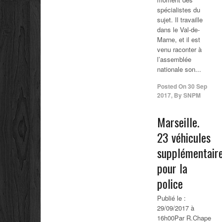
spécialistes du
sujet. Il travaille
dans le Val-de-
Marne, et il est
venu raconter à
l’assemblée
nationale son...
Posted On
30 Sep
2017
,
By
SNPM
Marseille.
23 véhicules
supplémentair
pour la
police
Publié le :
29/09/2017 à
16h00Par R.Chape