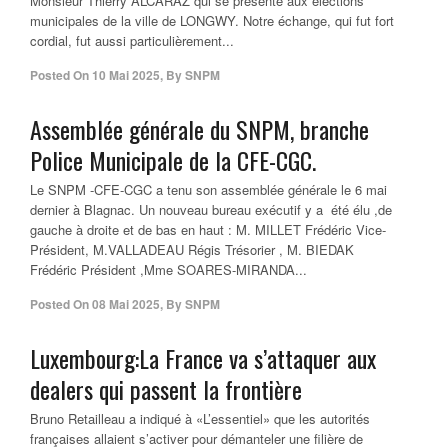
Monsieur Thierry ALCARAZ qui se présente aux élections
municipales de la ville de LONGWY. Notre échange, qui fut fort
cordial, fut aussi particulièrement...
Posted On
10 Mai 2025
,
By
SNPM
Assemblée générale du SNPM, branche
Police Municipale de la CFE-CGC.
Le SNPM -CFE-CGC a tenu son assemblée générale le 6 mai
dernier à Blagnac. Un nouveau bureau exécutif y a été élu ,de
gauche à droite et de bas en haut : M. MILLET Frédéric Vice-
Président, M.VALLADEAU Régis Trésorier , M. BIEDAK
Frédéric Président ,Mme SOARES-MIRANDA...
Posted On
08 Mai 2025
,
By
SNPM
Luxembourg:La France va s’attaquer aux
dealers qui passent la frontière
Bruno Retailleau a indiqué à «L’essentiel» que les autorités
françaises allaient s’activer pour démanteler une filière de