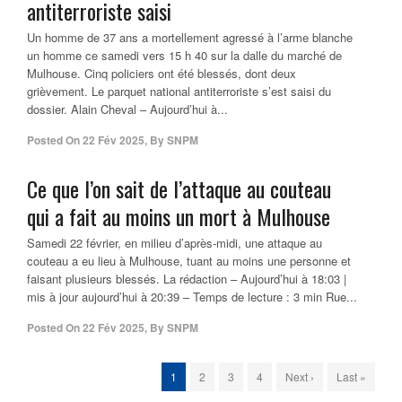
antiterroriste saisi
Un homme de 37 ans a mortellement agressé à l’arme blanche
un homme ce samedi vers 15 h 40 sur la dalle du marché de
Mulhouse. Cinq policiers ont été blessés, dont deux
grièvement. Le parquet national antiterroriste s’est saisi du
dossier. Alain Cheval – Aujourd’hui à...
Posted On
22 Fév 2025
,
By
SNPM
Ce que l’on sait de l’attaque au couteau
qui a fait au moins un mort à Mulhouse
Samedi 22 février, en milieu d’après-midi, une attaque au
couteau a eu lieu à Mulhouse, tuant au moins une personne et
faisant plusieurs blessés. La rédaction – Aujourd’hui à 18:03 |
mis à jour aujourd’hui à 20:39 – Temps de lecture : 3 min Rue...
Posted On
22 Fév 2025
,
By
SNPM
1
2
3
4
Next ›
Last »