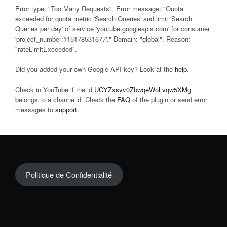
Error type: "Too Many Requests". Error message: "Quota
exceeded for quota metric 'Search Queries' and limit 'Search
Queries per day' of service 'youtube.googleapis.com' for consumer
'project_number:115178531677'." Domain: "global". Reason:
"rateLimitExceeded".
Did you added your own Google API key? Look at the
help
.
Check in YouTube if the id
UCYZxsvv0ZbwqeWoLvqw5XMg
belongs to a channelid. Check the
FAQ
of the plugin or send error
messages to
support
.
Politique de Confidentialité