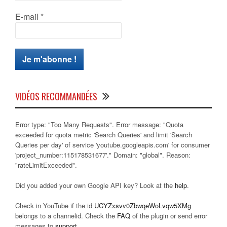
E-mail
*
VIDÉOS RECOMMANDÉES
Error type: "Too Many Requests". Error message: "Quota
exceeded for quota metric 'Search Queries' and limit 'Search
Queries per day' of service 'youtube.googleapis.com' for consumer
'project_number:115178531677'." Domain: "global". Reason:
"rateLimitExceeded".
Did you added your own Google API key? Look at the
help
.
Check in YouTube if the id
UCYZxsvv0ZbwqeWoLvqw5XMg
belongs to a channelid. Check the
FAQ
of the plugin or send error
messages to
support
.