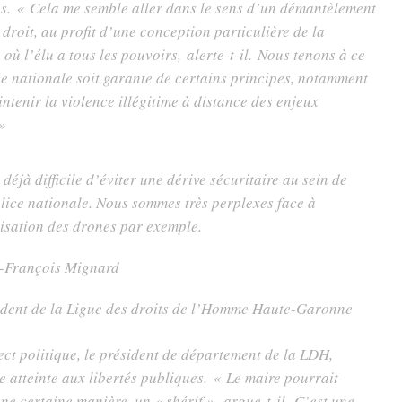
es.
« Cela me semble aller dans le sens d’un démantèlement
 droit, au profit d’une conception particulière de la
 où l’élu a tous les pouvoirs,
alerte-t-il.
Nous tenons à ce
ce nationale soit garante de certains principes, notamment
intenir la violence illégitime à distance des enjeux
 »
t déjà difficile d’éviter une dérive sécuritaire au sein de
olice nationale. Nous sommes très perplexes face à
ilisation des drones par exemple.
-François Mignard
ident de la Ligue des droits de l’Homme Haute-Garonne
ect politique, le président de département de la LDH,
 atteinte aux libertés publiques.
« Le maire pourrait
une certaine manière, un « shérif »,
argue-t-il.
C’est une