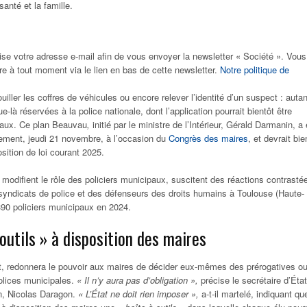
 santé et la famille.
lise votre adresse e-mail afin de vous envoyer la newsletter « Société ». Vous
e à tout moment via le lien en bas de cette newsletter.
Notre politique de
uiller les coffres de véhicules ou encore relever l’identité d’un suspect : autan
là réservées à la police nationale, dont l’application pourrait bientôt être
paux. Ce plan Beauvau
,
initié par le ministre de l’Intérieur, Gérald Darmanin, a 
ement, jeudi 21 novembre, à l’occasion du
Congrès des maires
, et devrait bie
osition de loi courant 2025.
odifient le rôle des policiers municipaux, suscitent des réactions contrasté
syndicats de police et des défenseurs des droits humains à Toulouse (Haute-
90 policiers municipaux en 2024.
outils » à disposition des maires
utit, redonnera le pouvoir aux maires de décider eux-mêmes des prérogatives o
olices municipales.
« Il n’y aura pas d’obligation »,
précise le secrétaire d’État
en, Nicolas Daragon.
« L’État ne doit rien imposer »,
a-t-il martelé, indiquant qu