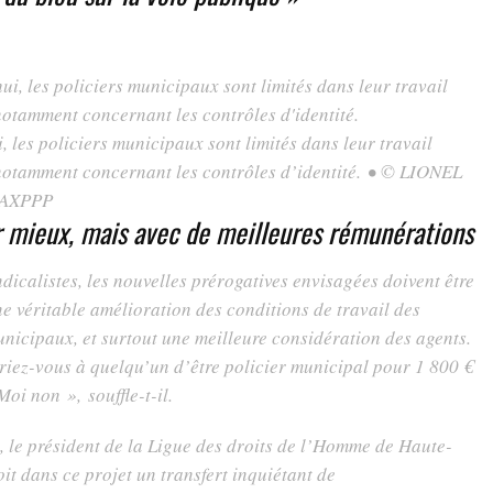
, les policiers municipaux sont limités dans leur travail
notamment concernant les contrôles d’identité.
•
© LIONEL
MAXPPP
er mieux, mais avec de meilleures rémunérations
ndicalistes, les nouvelles prérogatives envisagées doivent être
ne véritable amélioration des conditions de travail des
unicipaux, et surtout une meilleure considération des agents.
ez-vous à quelqu’un d’être policier municipal pour 1 800 €
 Moi non »,
souffle-t-il.
, le président de la Ligue des droits de l’Homme de Haute-
it dans ce projet un transfert inquiétant de