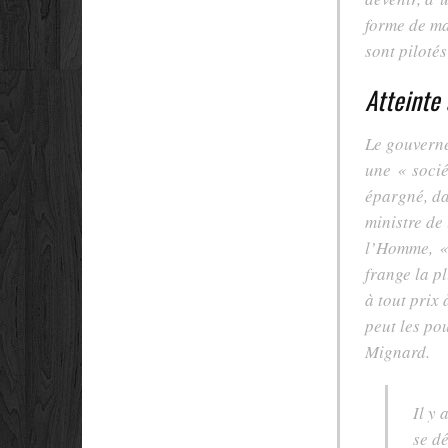
forme de ma
sont piloté
Atteinte 
Le gouverne
une
« sociét
épargné, da
ministre de
l’Homme,
« 
frange la pl
à tout prix
peut les po
Mignard.
Il y 
se d