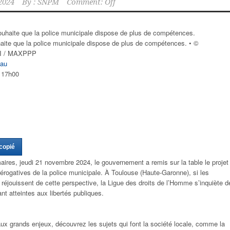
2024
By :
SNPM
Comment: Off
ite que la police municipale dispose de plus de compétences.
•
©
 / MAXPPP
eau
à 17h00
 copié
ires, jeudi 21 novembre 2024, le gouvernement a remis sur la table le projet
érogatives de la police municipale. À Toulouse (Haute-Garonne), si les
 réjouissent de cette perspective, la Ligue des droits de l’Homme s’inquiète d
nt atteintes aux libertés publiques.
aux grands enjeux, découvrez les sujets qui font la société locale, comme la