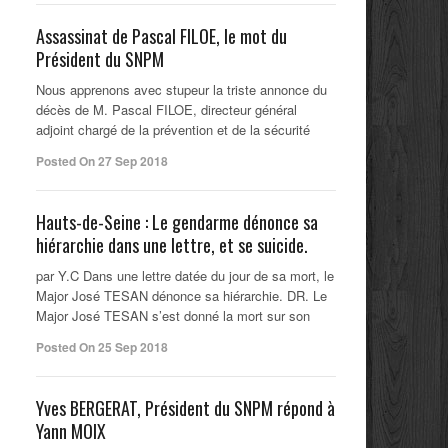
Assassinat de Pascal FILOE, le mot du
Président du SNPM
Nous apprenons avec stupeur la triste annonce du
décès de M. Pascal FILOE, directeur général
adjoint chargé de la prévention et de la sécurité
Posted On 27 Sep 2018
Hauts-de-Seine : Le gendarme dénonce sa
hiérarchie dans une lettre, et se suicide.
par Y.C Dans une lettre datée du jour de sa mort, le
Major José TESAN dénonce sa hiérarchie. DR. Le
Major José TESAN s’est donné la mort sur son
Posted On 25 Sep 2018
Yves BERGERAT, Président du SNPM répond à
Yann MOIX