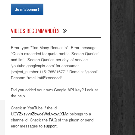
VIDÉOS RECOMMANDÉES
Error type: "Too Many Requests". Error message:
"Quota exceeded for quota metric 'Search Queries'
and limit 'Search Queries per day' of service
'youtube.googleapis.com' for consumer
'project_number:115178531677'." Domain: "global".
Reason: "rateLimitExceeded".
Did you added your own Google API key? Look at
the
help
.
Check in YouTube if the id
UCYZxsvv0ZbwqeWoLvqw5XMg
belongs to a
channelid. Check the
FAQ
of the plugin or send
error messages to
support
.