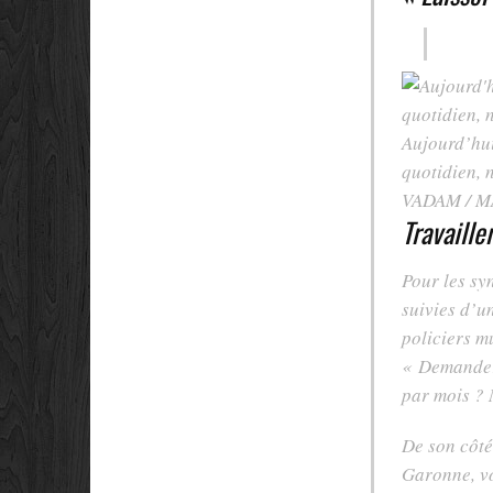
Aujourd’hui
quotidien, 
VADAM / 
Travaill
Pour les sy
suivies d’u
policiers m
« Demanderi
par mois ?
De son côté
Garonne, vo