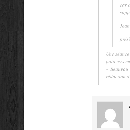
car 
supp
Jean
prés
Une séance 
policiers m
« Beauvau »
rédaction d’