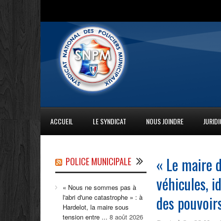
ACCUEIL
LE SYNDICAT
NOUS JOINDRE
JURID
« Le maire d
POLICE MUNICIPALE
véhicules, i
« Nous ne sommes pas à
des pouvoirs
l'abri d'une catastrophe » : à
Hardelot, la maire sous
tension entre ...
8 août 2026