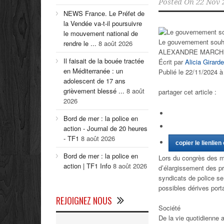
Posted On
22 Nov 
NEWS France. Le Préfet de
la Vendée va-t-il poursuivre
le mouvement national de
Le gouvernement souha
rendre le ...
8 août 2026
ALEXANDRE MARCHI
Il faisait de la bouée tractée
Écrit par
Alicia Girard
en Méditerranée : un
Publié le 22/11/2024 
adolescent de 17 ans
grièvement blessé ...
8 août
partager cet article :
2026
Bord de mer : la police en
action - Journal de 20 heures
- TF1
8 août 2026
copier le lien
lien
Bord de mer : la police en
Lors du congrès des ma
action | TF1 Info
8 août 2026
d’élargissement des pr
syndicats de police se
possibles dérives porta
REJOIGNEZ NOUS
Société
De la vie quotidienne 