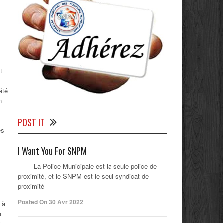
t
été
n
POST IT
es
I Want You For SNPM
La Police Municipale est la seule police de
proximité, et le SNPM est le seul syndicat de
proximité
u
Posted On 30 Avr 2022
 à
e