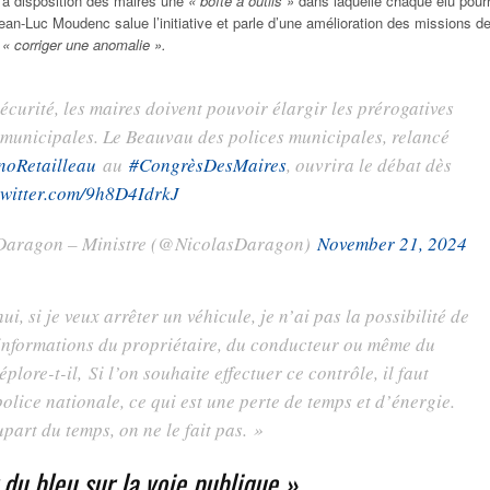
re à disposition des maires une
« boîte à outils »
dans laquelle chaque élu pour
ean-Luc Moudenc salue l’initiative et parle d’une amélioration des missions de
« corriger une anomalie ».
écurité, les maires doivent pouvoir élargir les prérogatives
 municipales. Le Beauvau des polices municipales, relancé
oRetailleau
au
#CongrèsDesMaires
, ouvrira le débat dès
twitter.com/9h8D4IdrkJ
Daragon – Ministre (@NicolasDaragon)
November 21, 2024
i, si je veux arrêter un véhicule, je n’ai pas la possibilité de
s informations du propriétaire, du conducteur ou même du
plore-t-il,
Si l’on souhaite effectuer ce contrôle, il faut
police nationale, ce qui est une perte de temps et d’énergie.
part du temps, on ne le fait pas. »
 du bleu sur la voie publique »