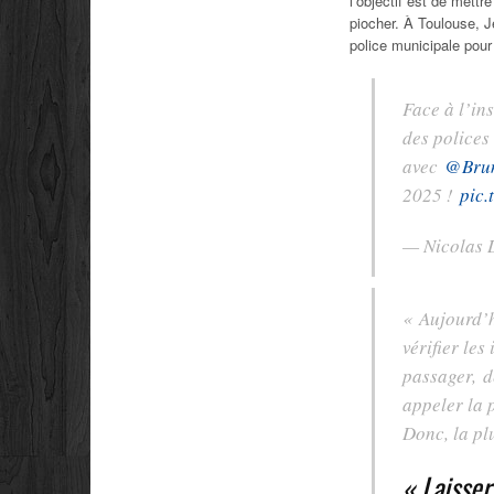
l’objectif est de mett
piocher. À Toulouse, J
police municipale pour
Face à l’ins
des polices
avec
@Brun
2025 !
pic.
— Nicolas 
« Aujourd’hu
vérifier le
passager,
dé
appeler la 
Donc, la plu
« Laisser