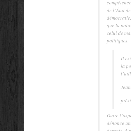
compétenc
de l’État de
démocratie,
que la poli
celui de ma
politiques.
Il es
la p
l’ut
Jean
prés
Outre l’asp
dénonce une
devenir, d’