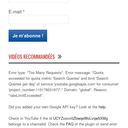
E-mail
*
VIDÉOS RECOMMANDÉES
Error type: "Too Many Requests". Error message: "Quota
exceeded for quota metric 'Search Queries' and limit 'Search
Queries per day' of service 'youtube.googleapis.com' for consumer
'project_number:115178531677'." Domain: "global". Reason:
"rateLimitExceeded".
Did you added your own Google API key? Look at the
help
.
Check in YouTube if the id
UCYZxsvv0ZbwqeWoLvqw5XMg
belongs to a channelid. Check the
FAQ
of the plugin or send error