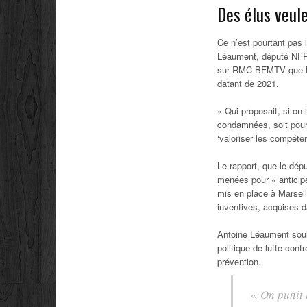
Des élus veule
Ce n’est pourtant pas 
Léaument, député NFP-L
sur RMC-BFMTV que l’i
datant de 2021.
« Qui proposait, si on
condamnées, soit pour 
‘valoriser les compétenc
Le rapport, que le dép
menées pour « anticipe
mis en place à Marseil
inventives, acquises d
Antoine Léaument soul
politique de lutte con
prévention.
« On punit 