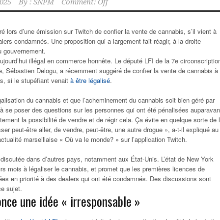
2025
By :
SNPM
Comment: Off
é lors d’une émission sur Twitch de confier la vente de cannabis, s’il vient à
alers condamnés. Une proposition qui a largement fait réagir, à la droite
u gouvernement.
aujourd’hui illégal en commerce honnête. Le député LFI de la 7e circonscriptio
 Sébastien Delogu, a récemment suggéré de confier la vente de cannabis à
, si le stupéfiant venait
à être légalisé
.
alisation du cannabis et que l’acheminement du cannabis soit bien géré par
 à se poser des questions sur les personnes qui ont été pénalisées auparavan
tement la possibilité de vendre et de régir cela. Ça évite en quelque sorte de 
sser peut-être aller, de vendre, peut-être, une autre drogue », a-t-il expliqué au
ctualité marseillaise « Où va le monde? » sur l’application Twitch.
 discutée dans d’autres pays, notamment aux État-Unis. L’état de New York
eurs mois à légaliser le cannabis, et promet que les premières licences de
es en priorité à des dealers qui ont été condamnés. Des discussions sont
e sujet.
once une idée « irresponsable »