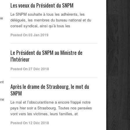
Les voeux du Président du SNPM
Le SNPM souhaite à tous les adhérents, les
ne
délégués, les membres du bureau national et du
conseil syndical, ainsi qu’à tous les
Posted On 03 Jan 2019
Le Président du SNPM au Ministre de
l’Intérieur
Posted On 27 Déc 2018
ent
Après le drame de Strasbourg, le mot du
SNPM
une
Le mal et l’obscurantisme a encore frappé notre
pays hier soir a Strasbourg. Toutes nos pensées
vont vers les victimes, leurs familles, et
Posted On 12 Déc 2018