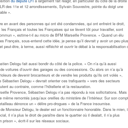
osition
du député LFI
a largement fait réagir, en particulier du côté de la droite
 LR des 11e et 12 arrondissements, Sylvain Souvestre, pointe du doigt une
able ».
e en avant des personnes qui ont été condamnées, qui ont enfreint le droit,
les Français et toutes les Françaises qui se lèvent tôt pour travailler, sont
commun », estime-t-il au micro de BFM Marseille Provence. « Quand un élu
 les Français, sous-entend cette idée, je pense qu’il devrait y avoir un peu plu
et peut-être, à terme, aussi réfléchir et ouvrir le débat à la responsabilisation 
stien Delogu fait aussi bondir du côté de la police. « On n’a qu’à aussi
de voitures d’ouvrir des garages ou des concessions. Ou alors on n’a qu’à
leurs de devenir brocanteurs et de vendre les produits qu’ils ont volés »,
que Sébastien Delogu « devrait orienter ces trafiquants » vers des secteurs
utent au contraire, comme l’hôtellerie et la restauration.
eille Provence, Sébastien Delogu n’a pas répondu à nos sollicitations. Mais
e même remontés jusqu’aux oreilles du ministère de l’Intérieur. Sur son comp
etailleau dénonce un « délire pro-drogues » de la France insoumise.
de Monsieur Delogu, le dealer est un fonctionnaire honorable. Dans le mien, i
l, il n’a plus le droit de paraître dans le quartier où il dealait, il n’a plus
en prison », écrit-il sur les réseaux sociaux.