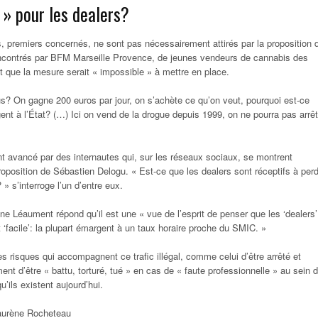
 » pour les dealers?
s, premiers concernés, ne sont pas nécessairement attirés par la proposition 
contrés par BFM Marseille Provence, de jeunes vendeurs de cannabis des
t que la mesure serait « impossible » à mettre en place.
us? On gagne 200 euros par jour, on s’achète ce qu’on veut, pourquoi est-ce
gent à l’État? (…) Ici on vend de la drogue depuis 1999, on ne pourra pas arrêt
 avancé par des internautes qui, sur les réseaux sociaux, se montrent
roposition de Sébastien Delogu. « Est-ce que les dealers sont réceptifs à per
» s’interroge l’un d’entre eux.
ne Léaument répond qu’il est une « vue de l’esprit de penser que les ‘dealers’
 ‘facile’: la plupart émargent à un taux horaire proche du SMIC. »
es risques qui accompagnent ce trafic illégal, comme celui d’être arrêté et
ent d’être « battu, torturé, tué » en cas de « faute professionnelle » au sein 
u’ils existent aujourd’hui.
Laurène Rocheteau