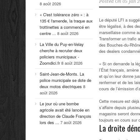
Posted On
05 Jan 
8 août 2026
« C'est tolérance zéro » : à
Le député LFI a suggér
135 € l'amende, la traque aux
être légalisé, à des de
trottinettes a commencé en
marseillaise comme a
centre ...
8 août 2026
Transformer un trafic 
La Ville du Puy-en-Velay
des Bouches-du-Rhône,
cherche à recruter deux
des dealers condamnés
policiers municipaux -
Zoomdici.fr
8 août 2026
« Si on demande la lég
l’État français, amène
Saint-Jean-de-Monts. La
et qu’on leur donne jus
police municipale se dote de
renfermer et de les lai
deux motos électriques
8
cours de l’émission d’a
août 2026
Cette mesure est déjà
Le jour où une bombe
s’affaire depuis plusi
agricole avait été lancée en
magasins seront donné
direction de Claude François
toujours en cours sur c
lors des ...
7 août 2026
La droite dén