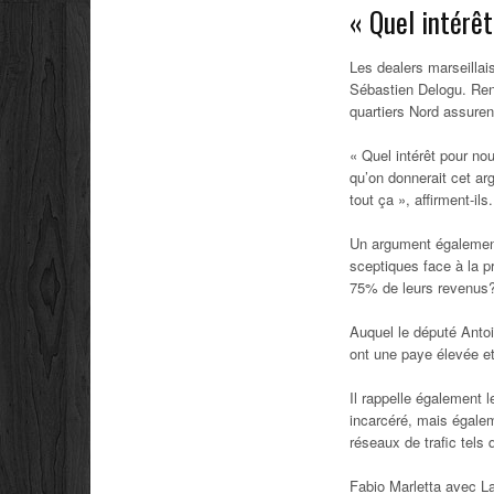
« Quel intérêt
Les dealers marseillai
Sébastien Delogu. Ren
quartiers Nord assuren
« Quel intérêt pour no
qu’on donnerait cet ar
tout ça », affirment-ils.
Un argument également
sceptiques face à la p
75% de leurs revenus? 
Auquel le député Antoi
ont une paye élevée et
Il rappelle également l
incarcéré, mais égalem
réseaux de trafic tels q
Fabio Marletta avec 