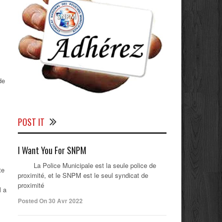
s
de
POST IT
I Want You For SNPM
La Police Municipale est la seule police de
te
proximité, et le SNPM est le seul syndicat de
proximité
l a
Posted On 30 Avr 2022