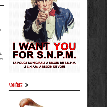
n
t,
les
ADHÉREZ