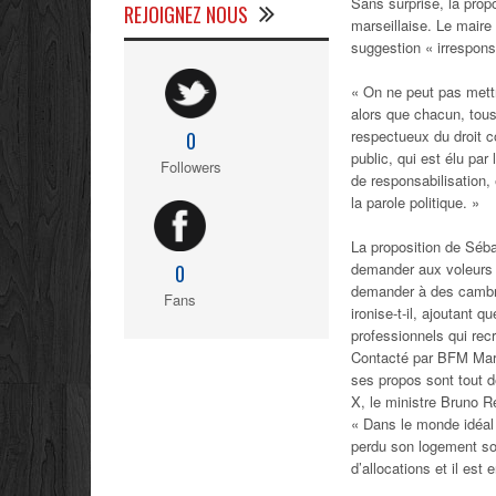
Sans surprise, la prop
REJOIGNEZ NOUS
marseillaise. Le maire
suggestion « irrespons
« On ne peut pas mettr
alors que chacun, tous 
respectueux du droit 
0
public, qui est élu par
Followers
de responsabilisation, 
la parole politique. »
La proposition de Séba
demander aux voleurs 
0
demander à des cambrio
Fans
ironise-t-il, ajoutant 
professionnels qui recr
Contacté par BFM Mars
ses propos sont tout d
X, le ministre Bruno R
« Dans le monde idéal 
perdu son logement socia
d’allocations et il est 