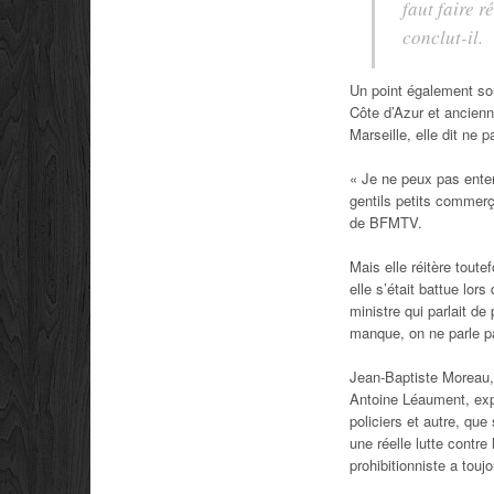
faut faire 
conclut-il.
Un point également so
Côte d’Azur et ancienne
Marseille, elle dit ne
« Je ne peux pas enten
gentils petits commerça
de BFMTV.
Mais elle réitère toute
elle s’était battue lo
ministre qui parlait de
manque, on ne parle pa
Jean-Baptiste Moreau, 
Antoine Léaument, exp
policiers et autre, que
une réelle lutte contre
prohibitionniste a touj