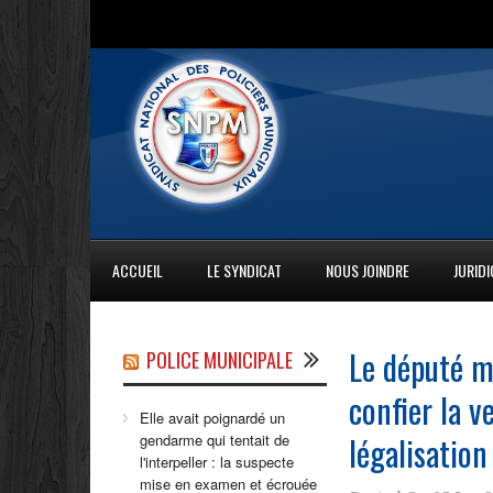
ACCUEIL
LE SYNDICAT
NOUS JOINDRE
JURID
Le député m
POLICE MUNICIPALE
confier la v
Elle avait poignardé un
légalisation
gendarme qui tentait de
l'interpeller : la suspecte
mise en examen et écrouée