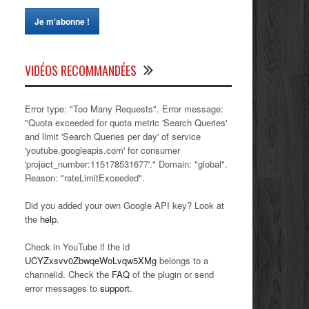
VIDÉOS RECOMMANDÉES
Error type: "Too Many Requests". Error message:
"Quota exceeded for quota metric 'Search Queries'
and limit 'Search Queries per day' of service
'youtube.googleapis.com' for consumer
'project_number:115178531677'." Domain: "global".
Reason: "rateLimitExceeded".
Did you added your own Google API key? Look at
the
help
.
Check in YouTube if the id
UCYZxsvv0ZbwqeWoLvqw5XMg
belongs to a
channelid. Check the
FAQ
of the plugin or send
error messages to
support
.