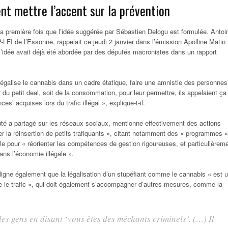
nt mettre l’accent sur la prévention
la première fois que l’idée suggérée par Sébastien Delogu est formulée. Antoi
FI de l’Essonne, rappelait ce jeudi 2 janvier dans l’émission Apolline Matin
dée avait déjà été abordée par des députés macronistes dans un rapport
 légalise le cannabis dans un cadre étatique, faire une amnistie des personnes
du petit deal, soit de la consommation, pour leur permettre, ils appelaient ça
es’ acquises lors du trafic illégal », explique-t-il.
uté a partagé sur les réseaux sociaux, mentionne effectivement des actions
r la réinsertion de petits trafiquants », citant notamment des « programmes »
le pour « réorienter les compétences de gestion rigoureuses, et particulièrem
ans l’économie illégale ».
igne également que la légalisation d’un stupéfiant comme le cannabis « est 
tre le trafic », qui doit également s’accompagner d’autres mesures, comme la
les gens en disant ‘vous êtes des méchants criminels’. (…) Il