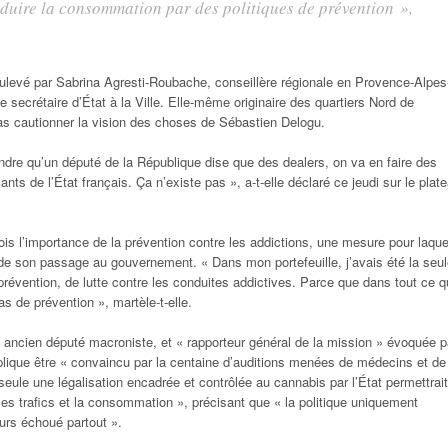
réduire la consommation par des politiques de prévention »,
ulevé par Sabrina Agresti-Roubache, conseillère régionale en Provence-Alpes
 secrétaire d’État à la Ville. Elle-même originaire des quartiers Nord de
 pas cautionner la vision des choses de Sébastien Delogu.
dre qu’un député de la République dise que des dealers, on va en faire des
nts de l’État français. Ça n’existe pas », a-t-elle déclaré ce jeudi sur le plat
fois l’importance de la prévention contre les addictions, une mesure pour laque
rs de son passage au gouvernement. « Dans mon portefeuille, j’avais été la seu
 prévention, de lutte contre les conduites addictives. Parce que dans tout ce qu
s de prévention », martèle-t-elle.
ancien député macroniste, et « rapporteur général de la mission » évoquée p
lique être « convaincu par la centaine d’auditions menées de médecins et de
 seule une légalisation encadrée et contrôlée au cannabis par l’État permettrait
 les trafics et la consommation », précisant que « la politique uniquement
ours échoué partout ».