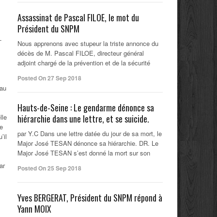
Assassinat de Pascal FILOE, le mot du
Président du SNPM
-
Nous apprenons avec stupeur la triste annonce du
décès de M. Pascal FILOE, directeur général
adjoint chargé de la prévention et de la sécurité
Posted On 27 Sep 2018
eau
Hauts-de-Seine : Le gendarme dénonce sa
lle
hiérarchie dans une lettre, et se suicide.
le
par Y.C Dans une lettre datée du jour de sa mort, le
’il
Major José TESAN dénonce sa hiérarchie. DR. Le
Major José TESAN s’est donné la mort sur son
ar
Posted On 25 Sep 2018
Yves BERGERAT, Président du SNPM répond à
Yann MOIX