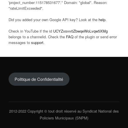
'project_number:115178531677'." Domain: "global". Reason:
"rateLimitExceeded".
Did you added your own Google API key? Look at the
help
.
Check in YouTube if the id
UCYZxsvv0ZbwqeWoLvqw5XMg
belongs to a channelid. Check the
FAQ
of the plugin or send error
messages to
support
.
Politique de Confidentialité
2012-2022 Copyright © tout droit réservé au Syndicat National des
Policiers Municipaux (SNPM)