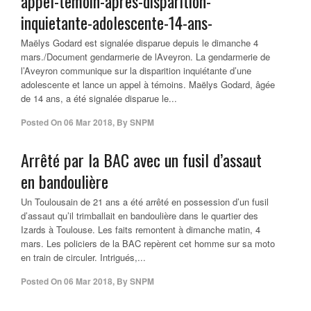
appel-temoin-apres-disparition-
inquietante-adolescente-14-ans-
Maëlys Godard est signalée disparue depuis le dimanche 4
mars./Document gendarmerie de lAveyron. La gendarmerie de
l’Aveyron communique sur la disparition inquiétante d’une
adolescente et lance un appel à témoins. Maëlys Godard, âgée
de 14 ans, a été signalée disparue le...
Posted On
06 Mar 2018
,
By
SNPM
Arrêté par la BAC avec un fusil d’assaut
en bandoulière
Un Toulousain de 21 ans a été arrêté en possession d’un fusil
d’assaut qu’il trimballait en bandoulière dans le quartier des
Izards à Toulouse. Les faits remontent à dimanche matin, 4
mars. Les policiers de la BAC repèrent cet homme sur sa moto
en train de circuler. Intrigués,...
Posted On
06 Mar 2018
,
By
SNPM