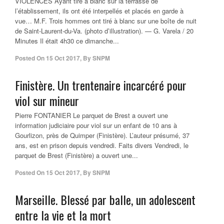
VIOLENCES Ayant tiré à blanc sur la terrasse de
l’établissement, ils ont été interpellés et placés en garde à
vue… M.F. Trois hommes ont tiré à blanc sur une boîte de nuit
de Saint-Laurent-du-Va. (photo d’illustration). — G. Varela / 20
Minutes Il était 4h30 ce dimanche...
Posted On
15 Oct 2017
,
By
SNPM
Finistère. Un trentenaire incarcéré pour
viol sur mineur
Pierre FONTANIER Le parquet de Brest a ouvert une
information judiciaire pour viol sur un enfant de 10 ans à
Gourlizon, près de Quimper (Finistère). L’auteur présumé, 37
ans, est en prison depuis vendredi. Faits divers Vendredi, le
parquet de Brest (Finistère) a ouvert une...
Posted On
15 Oct 2017
,
By
SNPM
Marseille. Blessé par balle, un adolescent
entre la vie et la mort