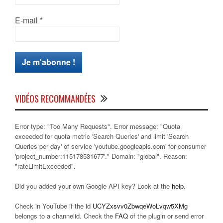
E-mail
*
VIDÉOS RECOMMANDÉES
Error type: "Too Many Requests". Error message: "Quota
exceeded for quota metric 'Search Queries' and limit 'Search
Queries per day' of service 'youtube.googleapis.com' for consumer
'project_number:115178531677'." Domain: "global". Reason:
"rateLimitExceeded".
Did you added your own Google API key? Look at the
help
.
Check in YouTube if the id
UCYZxsvv0ZbwqeWoLvqw5XMg
belongs to a channelid. Check the
FAQ
of the plugin or send error