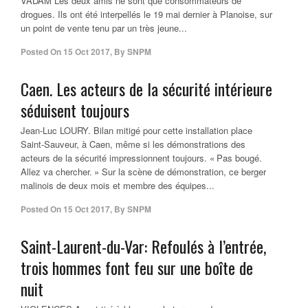
VADAM Les deux amis ne sont que consommateurs de
drogues. Ils ont été interpellés le 19 mai dernier à Planoise, sur
un point de vente tenu par un très jeune...
Posted On
15 Oct 2017
,
By
SNPM
Caen. Les acteurs de la sécurité intérieure
séduisent toujours
Jean-Luc LOURY. Bilan mitigé pour cette installation place
Saint-Sauveur, à Caen, même si les démonstrations des
acteurs de la sécurité impressionnent toujours. « Pas bougé.
Allez va chercher. » Sur la scène de démonstration, ce berger
malinois de deux mois et membre des équipes...
Posted On
15 Oct 2017
,
By
SNPM
Saint-Laurent-du-Var: Refoulés à l’entrée,
trois hommes font feu sur une boîte de
nuit