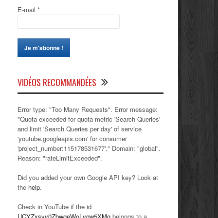
E-mail
*
VIDÉOS RECOMMANDÉES
Error type: "Too Many Requests". Error message:
"Quota exceeded for quota metric 'Search Queries'
and limit 'Search Queries per day' of service
'youtube.googleapis.com' for consumer
'project_number:115178531677'." Domain: "global".
Reason: "rateLimitExceeded".
Did you added your own Google API key? Look at
the
help
.
Check in YouTube if the id
UCYZxsvv0ZbwqeWoLvqw5XMg
belongs to a