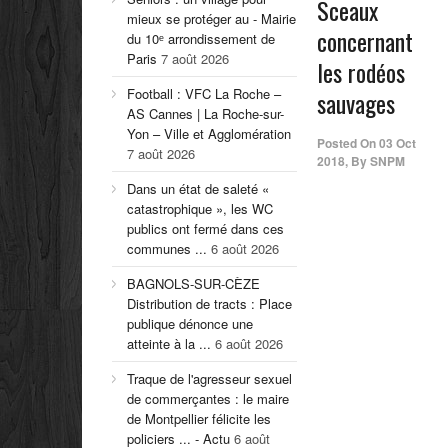
Sceaux
mieux se protéger au - Mairie
concernant
du 10ᵉ arrondissement de
Paris
7 août 2026
les rodéos
Football : VFC La Roche –
sauvages
AS Cannes | La Roche-sur-
Yon – Ville et Agglomération
Posted On
03 Oct
7 août 2026
2018
,
By
SNPM
Dans un état de saleté «
catastrophique », les WC
publics ont fermé dans ces
communes ...
6 août 2026
BAGNOLS-SUR-CÈZE
Distribution de tracts : Place
publique dénonce une
atteinte à la ...
6 août 2026
Traque de l'agresseur sexuel
de commerçantes : le maire
de Montpellier félicite les
policiers ... - Actu
6 août