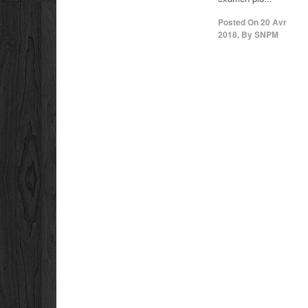
Posted On
20 Avr
2018
,
By
SNPM