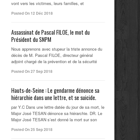
vont vers les victimes, leurs familles, et
Posted On 12 Déc 2018
Assassinat de Pascal FILOE, le mot du
Président du SNPM
Nous apprenons avec stupeur la triste annonce du
décès de M. Pascal FILOE, directeur général
adjoint chargé de la prévention et de la sécurité
Posted On 27 Sep 2018
Hauts-de-Seine : Le gendarme dénonce sa
hiérarchie dans une lettre, et se suicide.
par Y.C Dans une lettre datée du jour de sa mort, le
Major José TESAN dénonce sa hiérarchie. DR. Le
Major José TESAN s’est donné la mort sur son
Posted On 25 Sep 2018