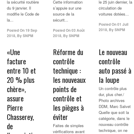
la sécurité routière
Cette information
le 25 juin dernier, la
du 9 janvier. Il
s’appuie sur une
circulation de
modifie le Code de
source de la
voitures dotées...
la...
sécurit...
Posted On
01 Juil
2018
,
By
SNPM
Posted On
19 Sep
Posted On
03 Août
2018
,
By
SNPM
2018
,
By
SNPM
«Une
Réforme du
Le nouveau
facture
contrôle
contrôle
entre 10 et
technique :
auto passé à
20 % plus
les nouveaux
la loupe
chère»,
points de
Un contrôle plus
dur, plus cher./
assure
contrôle et
Photo archives
Pierre
les pièges à
DDM, Marc Salvet
Quelle que soit la
Chasserey,
éviter
catégorie, dans le
de
nouveau contrôle
Faites de simples
technique, on ne
vérifications avant