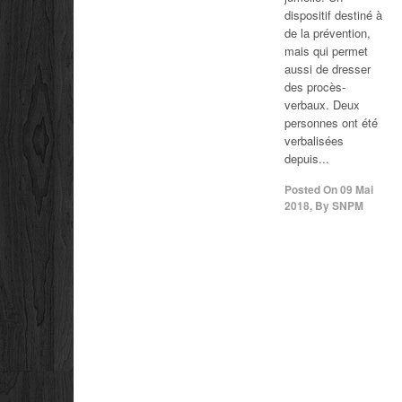
dispositif destiné à
de la prévention,
mais qui permet
aussi de dresser
des procès-
verbaux. Deux
personnes ont été
verbalisées
depuis...
Posted On
09 Mai
2018
,
By
SNPM