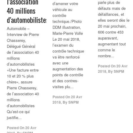
l’association
parle plus de
d’amener votre
40 millions
défauts mais de
véhicule au
défaillances, et
contrôle
d’automobilistes
elles seront dès le
technique./Photo
20 mai prochain,
DDM illustration,
Automobile –
606 contre 453
Marie-Pierre Volle
Interview de Pierre
auparavant,
Le 20 mai 2018,
Chasserey,
augmentant tout
l’examen du
Délégué Général
comme le
contrôle technique
de l’association 40
nombre...
va être renforcé
millions
avec une
d’automobilistes
Posted On
20 Avr
augmentation des
«Une facture entre
2018
,
By
SNPM
points de contrôle
10 et 20 % plus
et des contres-
chère», assure
visites plu...
Pierre Chasserey,
de l’association 40
Posted On
20 Avr
millions
2018
,
By
SNPM
d’automobilistes
Qu’est-ce qui
justifie...
Posted On
20 Avr
2018
,
By
SNPM