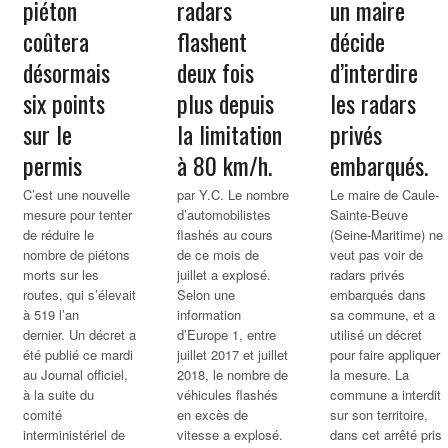
piéton
radars
un maire
coûtera
flashent
décide
désormais
deux fois
d’interdire
six points
plus depuis
les radars
sur le
la limitation
privés
permis
à 80 km/h.
embarqués.
C’est une nouvelle
par Y.C. Le nombre
Le maire de Caule-
mesure pour tenter
d’automobilistes
Sainte-Beuve
de réduire le
flashés au cours
(Seine-Maritime) ne
nombre de piétons
de ce mois de
veut pas voir de
morts sur les
juillet a explosé.
radars privés
routes, qui s’élevait
Selon une
embarqués dans
à 519 l’an
information
sa commune, et a
dernier. Un décret a
d’Europe 1, entre
utilisé un décret
été publié ce mardi
juillet 2017 et juillet
pour faire appliquer
au Journal officiel,
2018, le nombre de
la mesure. La
à la suite du
véhicules flashés
commune a interdit
comité
en excès de
sur son territoire,
interministériel de
vitesse a explosé.
dans cet arrêté pris