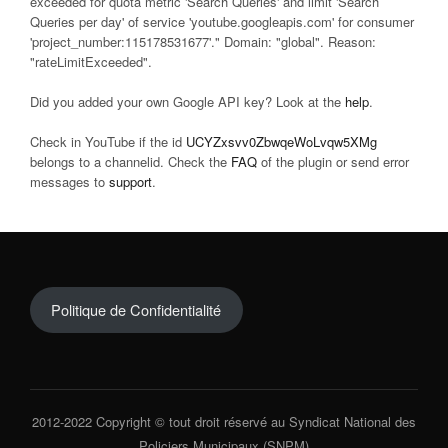
exceeded for quota metric 'Search Queries' and limit 'Search
Queries per day' of service 'youtube.googleapis.com' for consumer
'project_number:115178531677'." Domain: "global". Reason:
"rateLimitExceeded".
Did you added your own Google API key? Look at the
help
.
Check in YouTube if the id
UCYZxsvv0ZbwqeWoLvqw5XMg
belongs to a channelid. Check the
FAQ
of the plugin or send error
messages to
support
.
Politique de Confidentialité
2012-2022 Copyright © tout droit réservé au Syndicat National des
Policiers Municipaux (SNPM)