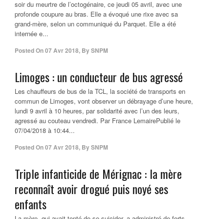
soir du meurtre de l’octogénaire, ce jeudi 05 avril, avec une
profonde coupure au bras. Elle a évoqué une rixe avec sa
grand-mère, selon un communiqué du Parquet. Elle a été
internée e...
Posted On
07 Avr 2018
,
By
SNPM
Limoges : un conducteur de bus agressé
Les chauffeurs de bus de la TCL, la société de transports en
commun de Limoges, vont observer un débrayage d’une heure,
lundi 9 avril à 10 heures, par solidarité avec l’un des leurs,
agressé au couteau vendredi. Par France LemairePublié le
07/04/2018 à 10:44...
Posted On
07 Avr 2018
,
By
SNPM
Triple infanticide de Mérignac : la mère
reconnaît avoir drogué puis noyé ses
enfants
La mère, qui avait tenté de se suicider, a administré de forts