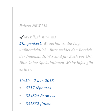
Polizei NRW MS
@Polizei_nrw_ms
#
Kiepenkerl
: Weiterhin ist die Lage
unübersichtlich . Bitte meidet den Bereich
der Innenstadt. Wir sind für Euch vor Ort.
Bitte keine Spekulationen. Mehr Infos gibt
es hier.
16:56 – 7 avr. 2018
57
57 réponses
824
824 Retweets
832
832 j’aime