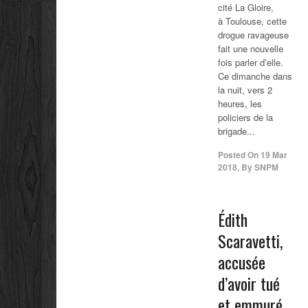
cité La Gloire,
à Toulouse, cette
drogue ravageuse
fait une nouvelle
fois parler d’elle.
Ce dimanche dans
la nuit, vers 2
heures, les
policiers de la
brigade...
Posted On
19 Mar
2018
,
By
SNPM
Édith
Scaravetti,
accusée
d’avoir tué
et emmuré