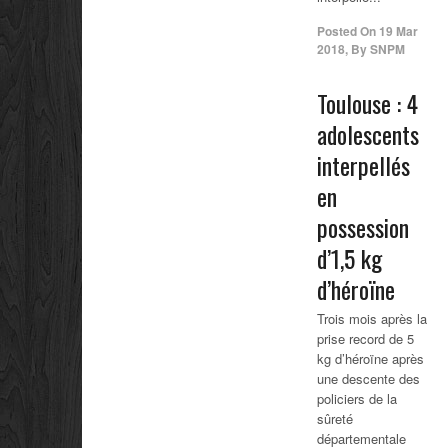
Posted On
19 Mar
2018
,
By
SNPM
Toulouse : 4
adolescents
interpellés
en
possession
d’1,5 kg
d’héroïne
Trois mois après la
prise record de 5
kg d’héroïne après
une descente des
policiers de la
sûreté
départementale