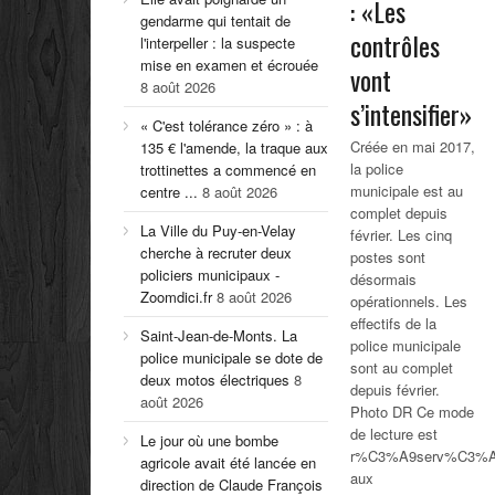
: «Les
gendarme qui tentait de
contrôles
l'interpeller : la suspecte
mise en examen et écrouée
vont
8 août 2026
s’intensifier»
« C'est tolérance zéro » : à
Créée en mai 2017,
135 € l'amende, la traque aux
la police
trottinettes a commencé en
municipale est au
centre ...
8 août 2026
complet depuis
La Ville du Puy-en-Velay
février. Les cinq
cherche à recruter deux
postes sont
policiers municipaux -
désormais
Zoomdici.fr
8 août 2026
opérationnels. Les
effectifs de la
Saint-Jean-de-Monts. La
police municipale
police municipale se dote de
sont au complet
deux motos électriques
8
depuis février.
août 2026
Photo DR Ce mode
de lecture est
Le jour où une bombe
r%C3%A9serv%C3%
agricole avait été lancée en
aux
direction de Claude François