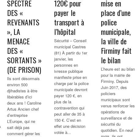
SPECTRE
120€ pour
mise en
DES «
payer le
place d’une
REVENANTS
transport à
police
», LA
l’hôpital
municipale,
MENACE
la ville de
Sécurité – Conseil
municipal Castres
DES «
Firminy fait
(81) À partir du 1er
SORTANTS »
le bilan
janvier, les
personnes en
(DE PRISON)
L’heure est au bilan
ivresse publique
pour la mairie de
manifeste prise en
Ils sont désormais
Firminy. Depuis
charge par la police
environ 500
Juin 2017, des
municipale devront
djihadistes à être
policiers
payer 120 €, en
libérables d’ici
municipaux sont
plus de la
deux ans ! Caroline
venus renforcer les
contravention qui
Artus Ancien chef
opérations de
peut aller de 35 à
d’entreprise
surveillance et de
150 €. C’est en
L’Europe, qui ne
sécurité du
A9
effet une décision
sait déjà pas
quotidien. En neuf
votée à...
comment gérer les
mois, ils ont