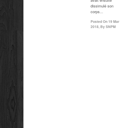
avait ensuite
dissimulé son
corps...
Posted On
19 Mar
2018
,
By
SNPM