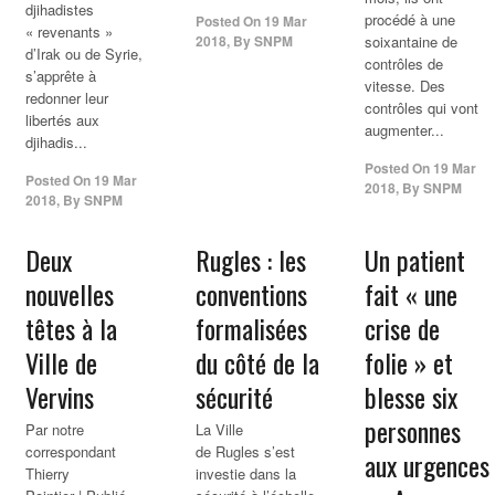
djihadistes
procédé à une
Posted On
19 Mar
« revenants »
2018
,
By
SNPM
soixantaine de
d’Irak ou de Syrie,
contrôles de
s’apprête à
vitesse. Des
redonner leur
contrôles qui vont
libertés aux
augmenter...
djihadis...
Posted On
19 Mar
Posted On
19 Mar
2018
,
By
SNPM
2018
,
By
SNPM
Deux
Rugles : les
Un patient
nouvelles
conventions
fait « une
têtes à la
formalisées
crise de
Ville de
du côté de la
folie » et
Vervins
sécurité
blesse six
personnes
Par notre
La Ville
correspondant
de Rugles s’est
aux urgences
Thierry
investie dans la