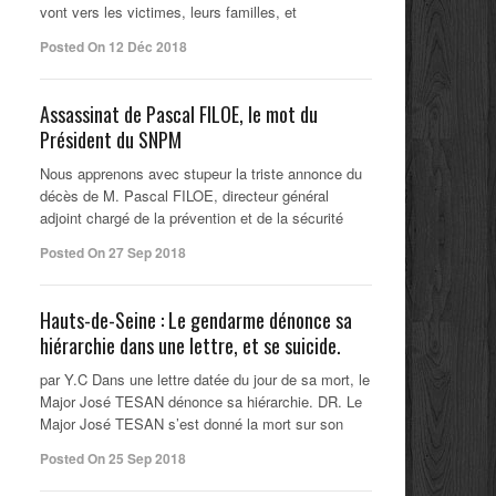
vont vers les victimes, leurs familles, et
Posted On 12 Déc 2018
Assassinat de Pascal FILOE, le mot du
Président du SNPM
Nous apprenons avec stupeur la triste annonce du
décès de M. Pascal FILOE, directeur général
adjoint chargé de la prévention et de la sécurité
Posted On 27 Sep 2018
Hauts-de-Seine : Le gendarme dénonce sa
hiérarchie dans une lettre, et se suicide.
par Y.C Dans une lettre datée du jour de sa mort, le
Major José TESAN dénonce sa hiérarchie. DR. Le
Major José TESAN s’est donné la mort sur son
Posted On 25 Sep 2018