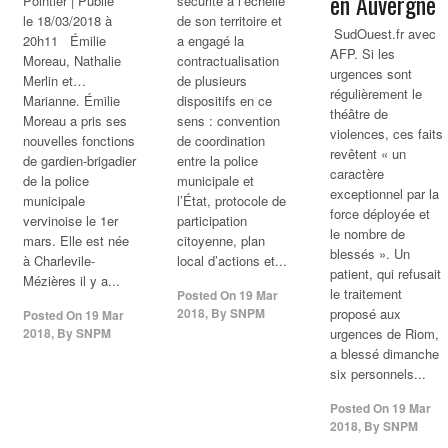
en Auvergne
Pointier | Publié
sécurité à l’échelle
le 18/03/2018 à
de son territoire et
SudOuest.fr avec
20h11 Émilie
a engagé la
AFP. Si les
Moreau, Nathalie
contractualisation
urgences sont
Merlin et…
de plusieurs
régulièrement le
Marianne. Émilie
dispositifs en ce
théâtre de
Moreau a pris ses
sens : convention
violences, ces faits
nouvelles fonctions
de coordination
revêtent « un
de gardien-brigadier
entre la police
caractère
de la police
municipale et
exceptionnel par la
municipale
l’État, protocole de
force déployée et
vervinoise le 1er
participation
le nombre de
mars. Elle est née
citoyenne, plan
blessés ». Un
à Charlevile-
local d’actions et...
patient, qui refusait
Mézières il y a...
le traitement
Posted On
19 Mar
2018
,
By
SNPM
proposé aux
Posted On
19 Mar
2018
,
By
SNPM
urgences de Riom,
a blessé dimanche
six personnels...
Posted On
19 Mar
2018
,
By
SNPM