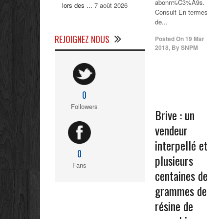
abonn%C3%A9s.
lors des ...
7 août 2026
Consult En termes
de...
REJOIGNEZ NOUS
Posted On
19 Mar
2018
,
By
SNPM
0
Followers
Brive : un
vendeur
interpellé et
0
plusieurs
Fans
centaines de
grammes de
résine de