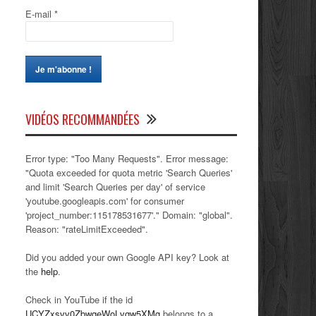
E-mail
*
VIDÉOS RECOMMANDÉES
Error type: "Too Many Requests". Error message:
"Quota exceeded for quota metric 'Search Queries'
and limit 'Search Queries per day' of service
'youtube.googleapis.com' for consumer
'project_number:115178531677'." Domain: "global".
Reason: "rateLimitExceeded".
Did you added your own Google API key? Look at
the
help
.
Check in YouTube if the id
UCYZxsvv0ZbwqeWoLvqw5XMg
belongs to a