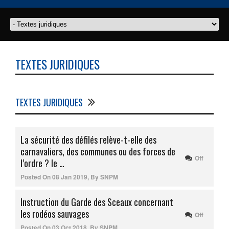
TEXTES JURIDIQUES
TEXTES JURIDIQUES
La sécurité des défilés relève-t-elle des
carnavaliers, des communes ou des forces de
Off
l’ordre ? le …
Posted On
08 Jan 2019
,
By
SNPM
Instruction du Garde des Sceaux concernant
les rodéos sauvages
Off
Posted On
03 Oct 2018
,
By
SNPM