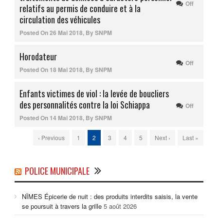
Off
relatifs au permis de conduire et à la
circulation des véhicules
Posted On
26 Mai 2018
,
By
SNPM
Horodateur
Off
Posted On
18 Mai 2018
,
By
SNPM
Enfants victimes de viol : la levée de boucliers
des personnalités contre la loi Schiappa
Off
Posted On
14 Mai 2018
,
By
SNPM
‹ Previous
1
2
3
4
5
Next ›
Last »
POLICE MUNICIPALE
NÎMES Épicerie de nuit : des produits interdits saisis, la vente
se poursuit à travers la grille
5 août 2026