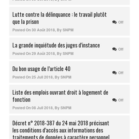
Lutte contre la délinquance : le travail plutôt
que la prison
Off
Posted On
30 Août 2018
,
By
SNPM
La grande inquiétude des juges d’instance
Off
Posted On
29 Août 2018
,
By
SNPM
Du bon usage de l’article 40
Off
Posted On
25 Juil 2018
,
By
SNPM
Liste des emplois ouvrant droit à logement de
fonction
Off
Posted On
08 Juil 2018
,
By
SNPM
Décret n° 2018-387 du 24 mai 2018 précisant
les conditions d’accès aux informations des
traitements de données à caractère personnel