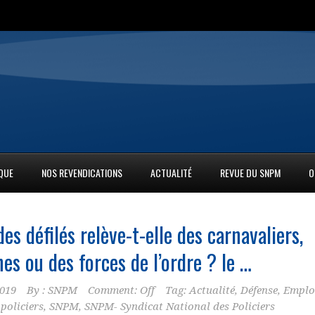
IQUE
NOS REVENDICATIONS
ACTUALITÉ
REVUE DU SNPM
O
des défilés relève-t-elle des carnavaliers,
s ou des forces de l’ordre ? le …
2019
By :
SNPM
Comment: Off
Tag:
Actualité
,
Défense
,
Emplo
,
policiers
,
SNPM
,
SNPM- Syndicat National des Policiers