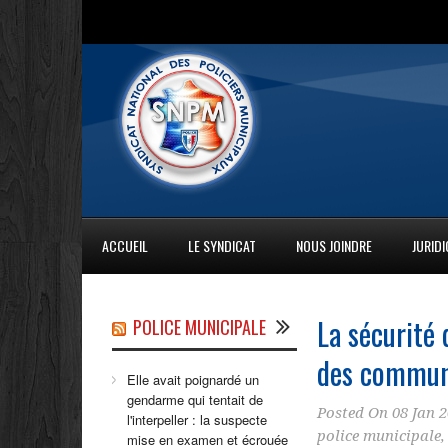
ACCUEIL
LE SYNDICAT
NOUS JOINDRE
JURID
La sécurité 
POLICE MUNICIPALE
des commune
Elle avait poignardé un
gendarme qui tentait de
Posted On
08 Jan 
l'interpeller : la suspecte
police municipale
mise en examen et écrouée