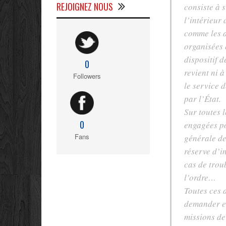
REJOIGNEZ NOUS
consiste à 
l’intérieur 
comme les a
organisées 
dispositif d
0
revient ni 
Followers
le service 
par l’État.
Sur toutes l
0
engagées po
Fans
générale de
réserve d’i
cas de troub
l’ordre…
Toutes ces a
demander et
missions de