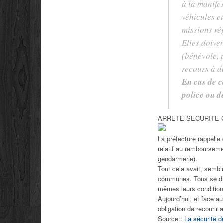
à la manifes
véhicules e
missions ré
Elles doive
(bénévole, 
recours à d
En cas de c
police ou d
ARRETE SECURITE 
La préfecture rappelle
relatif au rembourseme
gendarmerie).
Tout cela avait, sembl
communes. Tous se dis
mêmes leurs condition
Aujourd’hui, et face au
obligation de recourir 
Source::
La sécurité d