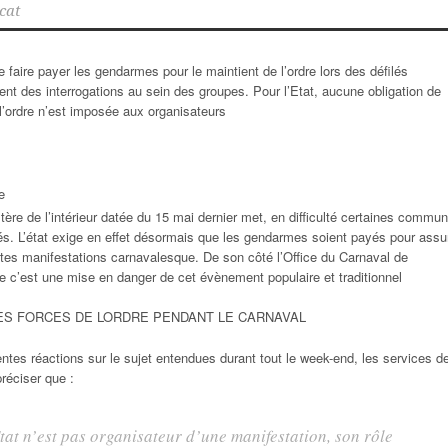
cat
e faire payer les gendarmes pour le maintient de l’ordre lors des défilés
nt des interrogations au sein des groupes. Pour l’Etat, aucune obligation de
 l’ordre n’est imposée aux organisateurs
e
stère de l’intérieur datée du 15 mai dernier met, en difficulté certaines commu
lés. L’état exige en effet désormais que les gendarmes soient payés pour assu
entes manifestations carnavalesque. De son côté l’Office du Carnaval de
 c’est une mise en danger de cet évènement populaire et traditionnel
S FORCES DE LORDRE PENDANT LE CARNAVAL
entes réactions sur le sujet entendues durant tout le week-end, les services de
réciser que :
tat n’est pas organisateur d’une manifestation, son rôle