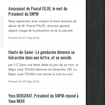
Assassinat de Pascal FILOE, le mot du
Président du SNPM
Nous apprenons avec stupeur la triste annonce du
décès de M. Pascal FILOE, directeur général
adjoint chargé de la prévention et de la sécurité
Posted On 27 Sep 2018
Hauts-de-Seine : Le gendarme dénonce sa
hiérarchie dans une lettre, et se suicide.
par Y.C Dans une lettre datée du jour de sa mort, le
Major José TESAN dénonce sa hiérarchie. DR. Le
Major José TESAN s’est donné la mort sur son
Posted On 25 Sep 2018
Yves BERGERAT, Président du SNPM répond à
Yann MOIX