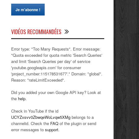
VIDÉOS RECOMMANDÉES
Error type: "Too Many Requests". Error message:
"Quota exceeded for quota metric 'Search Queries'
and limit 'Search Queries per day' of service
'youtube.googleapis.com' for consumer
'project_number:115178531677'." Domain: "global".
Reason: "rateLimitExceeded".
Did you added your own Google API key? Look at
the
help
.
Check in YouTube if the id
UCYZxsvv0ZbwqeWoLvqw5XMg
belongs to a
channelid. Check the
FAQ
of the plugin or send
error messages to
support
.