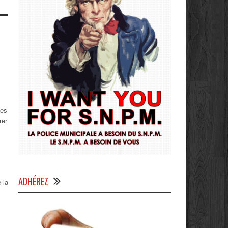
nes
rer
ADHÉREZ
 la