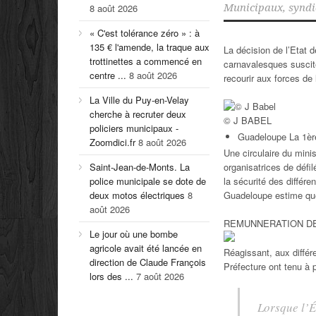
8 août 2026
Municipaux
,
syndi
« C'est tolérance zéro » : à
135 € l'amende, la traque aux
La décision de l’Etat d
trottinettes a commencé en
carnavalesques suscite
centre ...
8 août 2026
recourir aux forces de
La Ville du Puy-en-Velay
cherche à recruter deux
© J BABEL
policiers municipaux -
Guadeloupe La 1èr
Zoomdici.fr
8 août 2026
Une circulaire du mini
Saint-Jean-de-Monts. La
organisatrices de défi
police municipale se dote de
la sécurité des différ
deux motos électriques
8
Guadeloupe estime que
août 2026
REMUNNERATION DE
Le jour où une bombe
agricole avait été lancée en
Réagissant, aux différ
direction de Claude François
Préfecture ont tenu à p
lors des ...
7 août 2026
Lorsque l’É