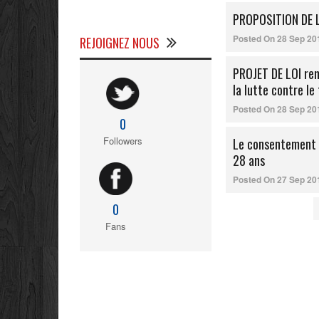
PROPOSITION DE LOI
Posted On
28 Sep 20
REJOIGNEZ NOUS
PROJET DE LOI ren
la lutte contre le
Posted On
28 Sep 20
0
Followers
Le consentement l
28 ans
Posted On
27 Sep 20
0
Fans