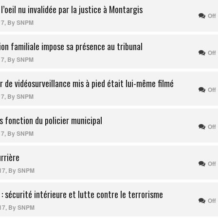
 l’oeil nu invalidée par la justice à Montargis
Off
17
,
By
SNPM
ion familiale impose sa présence au tribunal
Off
17
,
By
SNPM
ur de vidéosurveillance mis à pied était lui-même filmé
Off
17
,
By
SNPM
s fonction du policier municipal
Off
17
,
By
SNPM
urrière
Off
17
,
By
SNPM
 : sécurité intérieure et lutte contre le terrorisme
Off
17
,
By
SNPM