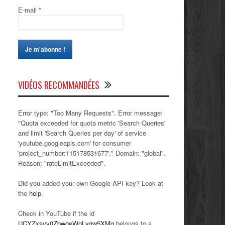
E-mail
*
VIDÉOS RECOMMANDÉES
Error type: "Too Many Requests". Error message:
"Quota exceeded for quota metric 'Search Queries'
and limit 'Search Queries per day' of service
'youtube.googleapis.com' for consumer
'project_number:115178531677'." Domain: "global".
Reason: "rateLimitExceeded".
Did you added your own Google API key? Look at
the
help
.
Check in YouTube if the id
UCYZxsvv0ZbwqeWoLvqw5XMg
belongs to a