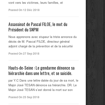
vont vers les victimes, leurs familles, et
Posted On 12 Déc 2018
Assassinat de Pascal FILOE, le mot du
Président du SNPM
Nous apprenons avec stupeur la triste annonce du
décès de M. Pascal FILOE, directeur général
adjoint chargé de la prévention et de la sécurité
Posted On 27 Sep 2018
Hauts-de-Seine : Le gendarme dénonce sa
hiérarchie dans une lettre, et se suicide.
par Y.C Dans une lettre datée du jour de sa mort, le
Major José TESAN dénonce sa hiérarchie. DR. Le
Major José TESAN s’est donné la mort sur son
Posted On 25 Sep 2018