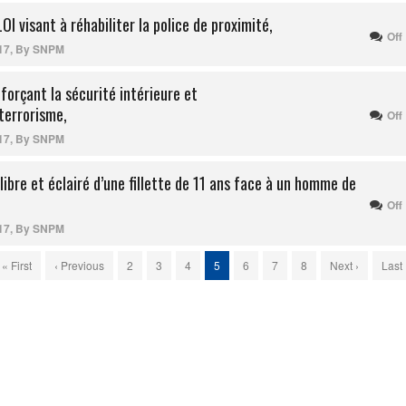
 visant à réhabiliter la police de proximité,
Off
17
,
By
SNPM
forçant la sécurité intérieure et
 terrorisme,
Off
17
,
By
SNPM
ibre et éclairé d’une fillette de 11 ans face à un homme de
Off
17
,
By
SNPM
« First
‹ Previous
2
3
4
5
6
7
8
Next ›
Last