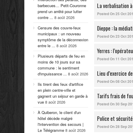
La verbalisation à
barbecues… Petit-Couronne
prend un arrêté pour lutter
Posted On
25 Oct 20
contre ...
8 août 2026
Dieppe : la médiat
Censure des couvre-feux
municipaux : un nouveau
Posted On
23 Oct 20
symptôme de la déconnexion
entre le ...
8 août 2026
Yerres : l’opérate
Plusieurs départs de feu en
Posted On
11 Oct 20
moins de 10 jours sur sa
commune : le sentiment
Lieu d’exercice de
d'impuissance ...
8 août 2026
Posted On
08 Oct 20
Ils tirent des feux d'artifice
en plein centre-ville et
Tarifs frais de fo
gagnent un séjour en garde à
vue
8 août 2026
Posted On
30 Sep 20
À Quiberon, le client d'un
Police et sécurité
hôtel décède malgré
l'intervention des secours |
Posted On
28 Sep 20
Le Télégramme
8 août 2026