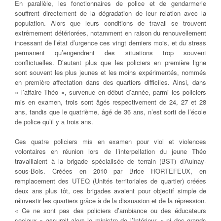
En parallèle, les fonctionnaires de police et de gendarmerie
souffrent directement de la dégradation de leur relation avec la
population. Alors que leurs conditions de travail se trouvent
extrêmement détériorées, notamment en raison du renouvellement
incessant de l’état d’urgence ces vingt derniers mois, et du stress
permanent qu’engendrent des situations trop souvent
conflictuelles. D’autant plus que les policiers en première ligne
sont souvent les plus jeunes et les moins expérimentés, nommés
en première affectation dans des quartiers difficiles. Ainsi, dans
« l’affaire Théo », survenue en début d’année, parmi les policiers
mis en examen, trois sont âgés respectivement de 24, 27 et 28
ans, tandis que le quatrième, âgé de 36 ans, n’est sorti de l’école
de police qu’il y a trois ans.
Ces quatre policiers mis en examen pour viol et violences
volontaires en réunion lors de l’interpellation du jeune Théo
travaillaient à la brigade spécialisée de terrain (BST) d’Aulnay-
sous-Bois. Créées en 2010 par Brice HORTEFEUX, en
remplacement des UTEQ (Unités territoriales de quartier) créées
deux ans plus tôt, ces brigades avaient pour objectif simple de
réinvestir les quartiers grâce à de la dissuasion et de la répression.
« Ce ne sont pas des policiers d’ambiance ou des éducateurs
sociaux » assurait alors le ministre de l’Intérieur, « ni des grands