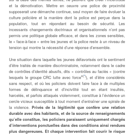
et la démotivation. Mettre en oeuvre une police de proximité
supposerait une démarche continue, seul moyen de faire évoluer la
culture policière et la manière dont la police est perçue dans la
population, tout en répondant au besoin de sécurité. Les
incessants changements doctrinaux et organisationnels n’ont pas
permis une politique globale efficace, et dans les zones sensibles,
le « face-à-face » entre les jeunes et la police reste à un niveau de
tension qui montre la nécessité d’une réponse d’ensemble.
Une situation dans laquelle les jeunes défavorisés ont le sentiment
d’être traités de manière discriminatoire, notamment dans le cadre
de contrôles d’identité abusifs, dits « contrôles au faciès » (contre
4
(
*
)
lesquels le groupe CRC lutte avec force
), et d’être considérés
sans respect, et où les policiers doivent faire face à de multiples
formes de délinquance et d’incivilité tout en étant insultés,
harcelés, et parfois attaqués violemment, constitue à l’évidence un
cercle vicieux susceptible à tout moment d’entraîner une spirale de
la violence.
Privés de la légitimité que confère une relation
durable avec des habitants, et de la source de renseignements
qu’elle constitue, les policiers paraissent uniquement chargés
d’interventions ponctuelles dans des conditions ainsi rendues
plus dangereuses. Et chaque intervention fait courir le risque