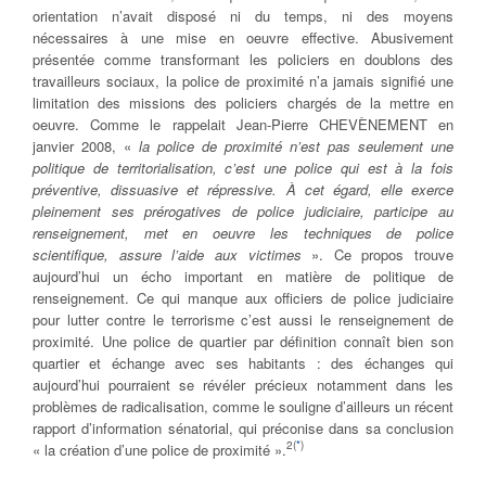
orientation n’avait disposé ni du temps, ni des moyens
nécessaires à une mise en oeuvre effective. Abusivement
présentée comme transformant les policiers en doublons des
travailleurs sociaux, la police de proximité n’a jamais signifié une
limitation des missions des policiers chargés de la mettre en
oeuvre. Comme le rappelait Jean-Pierre CHEVÈNEMENT en
janvier 2008, «
la police de proximité n’est pas seulement une
politique de territorialisation, c’est une police qui est à la fois
préventive, dissuasive et répressive. À cet égard, elle exerce
pleinement ses prérogatives de police judiciaire, participe au
renseignement, met en oeuvre les techniques de police
scientifique, assure l’aide aux victimes
». Ce propos trouve
aujourd’hui un écho important en matière de politique de
renseignement. Ce qui manque aux officiers de police judiciaire
pour lutter contre le terrorisme c’est aussi le renseignement de
proximité. Une police de quartier par définition connaît bien son
quartier et échange avec ses habitants : des échanges qui
aujourd’hui pourraient se révéler précieux notamment dans les
problèmes de radicalisation, comme le souligne d’ailleurs un récent
rapport d’information sénatorial, qui préconise dans sa conclusion
2
(
*
)
« la création d’une police de proximité ».