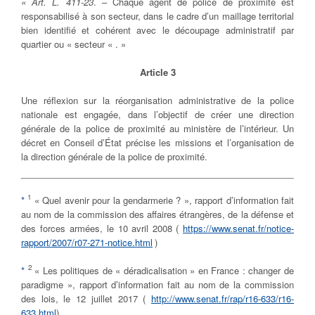
« Art. L. 411-23
. – Chaque agent de police de proximité est
responsabilisé à son secteur, dans le cadre d’un maillage territorial
bien identifié et cohérent avec le découpage administratif par
quartier ou « secteur « . »
Article 3
Une réflexion sur la réorganisation administrative de la police
nationale est engagée, dans l’objectif de créer une direction
générale de la police de proximité au ministère de l’intérieur. Un
décret en Conseil d’État précise les missions et l’organisation de
la direction générale de la police de proximité.
1
*
« Quel avenir pour la gendarmerie ? », rapport d’information fait
au nom de la commission des affaires étrangères, de la défense et
des forces armées, le 10 avril 2008
(
https://www.senat.fr/notice-
rapport/2007/r07-271-notice.html
)
2
*
« Les politiques de « déradicalisation » en France : changer de
paradigme », rapport d’information fait au nom de la commission
des lois, le 12 juillet 2017 (
http://www.senat.fr/rap/r16-633/r16-
633.html
)