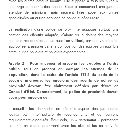
avec les autres acteurs locaux. Elle suppose à tous les niveaux
une large autonomie des agents. Ceux-ci conservent une gamme
étendue de missions mais peuvent faire appel aux unités
spécialisées ou autres services de police si nécessaire.
La réalisation d’une police de proximité suppose surtout une
gestion des effectifs adaptée, d’abord en la dotant des moyens
humains nécessaires, mais aussi en veillant, par une valorisation
appropriée, à assurer dans la composition des équipes un équilibre
entre jeunes policiers et policiers expérimentés.
Article 2 – Pour anticiper et prévenir les troubles à l’ordre
public, tout en prenant en compte les attentes de la
population, dans le cadre de l’article 111-2 du code de la
sécurité intérieure, les missions des agents de police de
proximité devront être clairement définies par décret en
Conseil d’État. Concrètement, la police de proximité devrait
avoir pour mission de :
– recueillir les demandes de sécurité auprès des partenaires
locaux par l’intermédiaire de recensements et de réunions
régulièrement organisés. Pour cela, un « partenariat » permanent
est mis en place notamment avec les élus et les collectivités