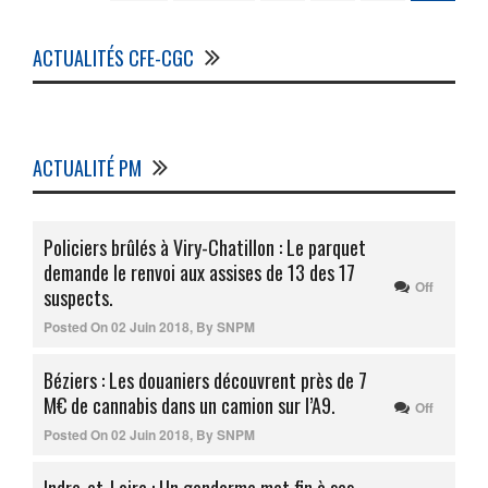
ACTUALITÉS CFE-CGC
ACTUALITÉ PM
Policiers brûlés à Viry-Chatillon : Le parquet
demande le renvoi aux assises de 13 des 17
Off
suspects.
Posted On
02 Juin 2018
,
By
SNPM
Béziers : Les douaniers découvrent près de 7
M€ de cannabis dans un camion sur l’A9.
Off
Posted On
02 Juin 2018
,
By
SNPM