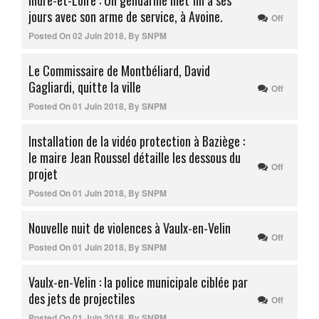
Indre-et-Loire : Un gendarme met fin à ses
jours avec son arme de service, à Avoine.
Off
Posted On
02 Juin 2018
,
By
SNPM
Le Commissaire de Montbéliard, David
Gagliardi, quitte la ville
Off
Posted On
01 Juin 2018
,
By
SNPM
Installation de la vidéo protection à Baziège :
le maire Jean Roussel détaille les dessous du
Off
projet
Posted On
01 Juin 2018
,
By
SNPM
Nouvelle nuit de violences à Vaulx-en-Velin
Off
Posted On
01 Juin 2018
,
By
SNPM
Vaulx-en-Velin : la police municipale ciblée par
des jets de projectiles
Off
Posted On
01 Juin 2018
,
By
SNPM