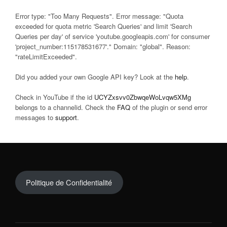
Error type: "Too Many Requests". Error message: "Quota
exceeded for quota metric 'Search Queries' and limit 'Search
Queries per day' of service 'youtube.googleapis.com' for consumer
'project_number:115178531677'." Domain: "global". Reason:
"rateLimitExceeded".
Did you added your own Google API key? Look at the
help
.
Check in YouTube if the id
UCYZxsvv0ZbwqeWoLvqw5XMg
belongs to a channelid. Check the
FAQ
of the plugin or send error
messages to
support
.
Politique de Confidentialité