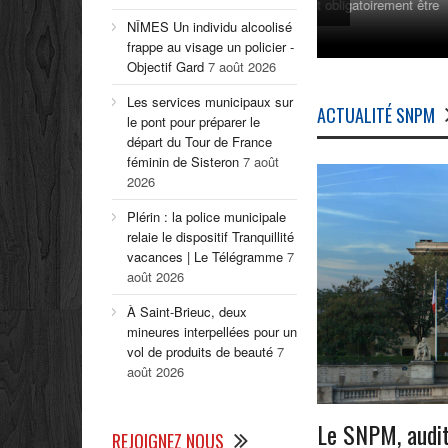
Le quadragénaire a
NÎMES Un individu alcoolisé
homme âgé d’une
frappe au visage un policier -
Objectif Gard
7 août 2026
Les services municipaux sur
ACTUALITÉ SNPM
le pont pour préparer le
départ du Tour de France
féminin de Sisteron
7 août
2026
Plérin : la police municipale
relaie le dispositif Tranquillité
vacances | Le Télégramme
7
août 2026
À Saint-Brieuc, deux
mineures interpellées pour un
vol de produits de beauté
7
août 2026
Le SNPM, audit
REJOIGNEZ NOUS