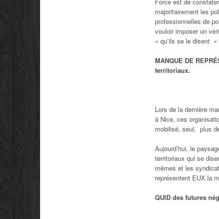
Force est de constate
majoritairement les pol
professionnelles de po
vouloir imposer un vér
« qu’ils se le disent » 
MANQUE DE REPRÉSE
territoriaux.
Lors de la dernière m
à Nice, ces organisati
mobilisé, seul, plus d
Aujourd’hui, le paysag
territoriaux qui se dis
mêmes et les syndicats
représentent EUX la ma
QUID des futures nég