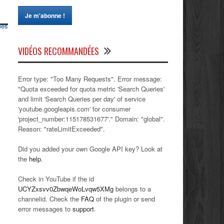
les
VIDÉOS RECOMMANDÉES
Error type: "Too Many Requests". Error message:
"Quota exceeded for quota metric 'Search Queries'
and limit 'Search Queries per day' of service
'youtube.googleapis.com' for consumer
'project_number:115178531677'." Domain: "global".
Reason: "rateLimitExceeded".
Did you added your own Google API key? Look at
the
help
.
Check in YouTube if the id
UCYZxsvv0ZbwqeWoLvqw5XMg
belongs to a
channelid. Check the
FAQ
of the plugin or send
error messages to
support
.