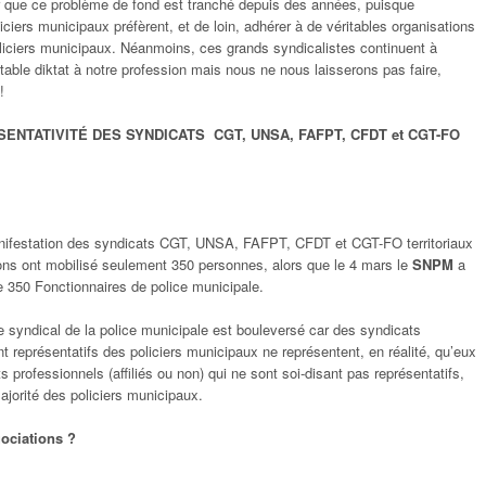
r que ce problème de fond est tranché depuis des années, puisque
iciers municipaux préfèrent, et de loin, adhérer à de véritables organisations
liciers municipaux. Néanmoins, ces grands syndicalistes continuent à
itable diktat à notre profession mais nous ne nous laisserons pas faire,
!
NTATIVITÉ DES SYNDICATS CGT, UNSA, FAFPT, CFDT et CGT-FO
anifestation des syndicats CGT, UNSA, FAFPT, CFDT et CGT-FO territoriaux
ons ont mobilisé seulement 350 personnes, alors que le 4 mars le
SNPM
a
e 350 Fonctionnaires de police municipale.
e syndical de la police municipale est bouleversé car des syndicats
ent représentatifs des policiers municipaux ne représentent, en réalité, qu’eux
 professionnels (affiliés ou non) qui ne sont soi-disant pas représentatifs,
jorité des policiers municipaux.
ociations ?