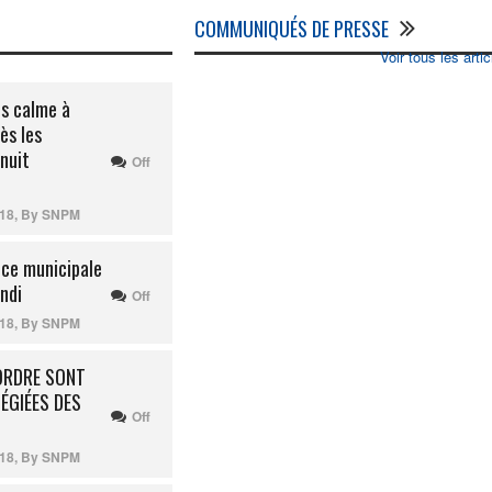
COMMUNIQUÉS DE PRESSE
Voir tous les artic
s calme à
ès les
nuit
Off
018
,
By
SNPM
ice municipale
ndi
Off
018
,
By
SNPM
’ORDRE SONT
LÉGIÉES DES
Off
018
,
By
SNPM