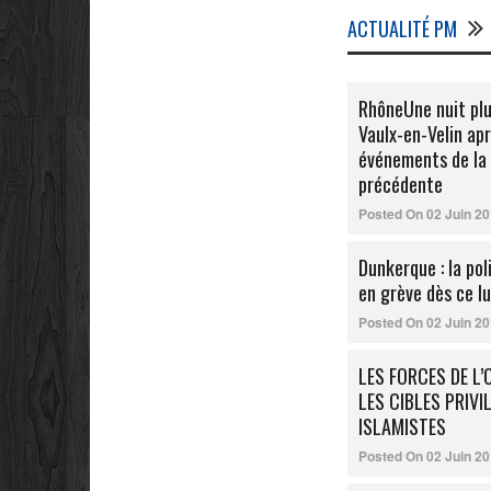
ACTUALITÉ PM
RhôneUne nuit plu
Vaulx-en-Velin apr
événements de la 
précédente
Posted On
02 Juin 2
Dunkerque : la pol
en grève dès ce lu
Posted On
02 Juin 2
LES FORCES DE L
LES CIBLES PRIVI
ISLAMISTES
Posted On
02 Juin 2