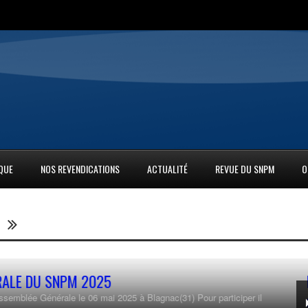
IQUE
NOS REVENDICATIONS
ACTUALITÉ
REVUE DU SNPM
O
S
un couteau, un quadragénaire maîtrisé par des
ucquegnieux