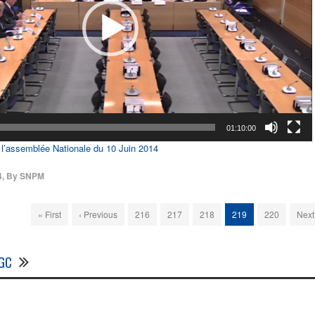
01:10:00
l’assemblée Nationale du 10 Juin 2014
4
,
By
SNPM
« First
‹ Previous
216
217
218
219
220
Next
CGC