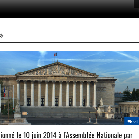
 été interpellé rue Jean-Jaurès, à Tucquegnieux. Photo Alexis Vaury Un
off
ionné le 10 juin 2014 à l’Assemblée Nationale par