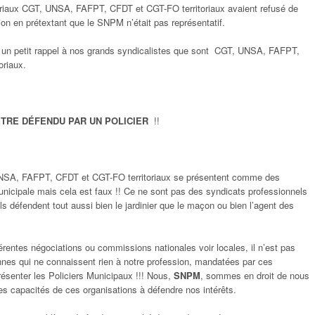
itoriaux CGT, UNSA, FAFPT, CFDT et CGT-FO territoriaux avaient refusé de
tion en prétextant que le SNPM n’était pas représentatif.
e un petit rappel à nos grands syndicalistes que sont CGT, UNSA, FAFPT,
oriaux.
ETRE DÉFENDU PAR UN POLICIER
!!
NSA, FAFPT, CFDT et CGT-FO territoriaux se présentent comme des
nicipale mais cela est faux !! Ce ne sont pas des syndicats professionnels
ls défendent tout aussi bien le jardinier que le maçon ou bien l’agent des
fférentes négociations ou commissions nationales voir locales, il n’est pas
nnes qui ne connaissent rien à notre profession, mandatées par ces
résenter les Policiers Municipaux !!! Nous,
SNPM
, sommes en droit de nous
les capacités de ces organisations à défendre nos intérêts.