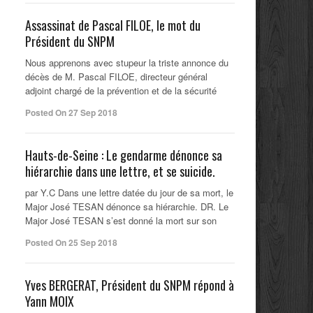
Assassinat de Pascal FILOE, le mot du
Président du SNPM
Nous apprenons avec stupeur la triste annonce du
décès de M. Pascal FILOE, directeur général
adjoint chargé de la prévention et de la sécurité
Posted On 27 Sep 2018
Hauts-de-Seine : Le gendarme dénonce sa
hiérarchie dans une lettre, et se suicide.
par Y.C Dans une lettre datée du jour de sa mort, le
Major José TESAN dénonce sa hiérarchie. DR. Le
Major José TESAN s’est donné la mort sur son
Posted On 25 Sep 2018
Yves BERGERAT, Président du SNPM répond à
Yann MOIX