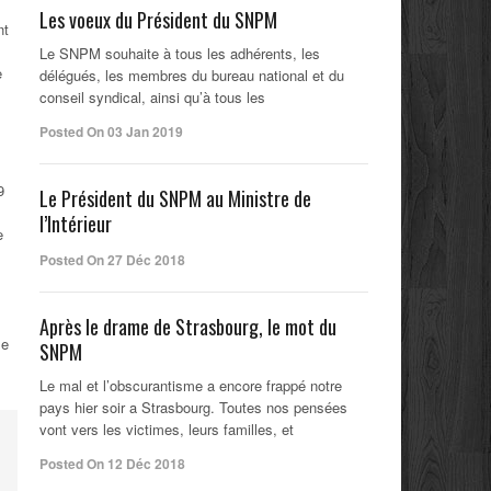
Les voeux du Président du SNPM
nt
Le SNPM souhaite à tous les adhérents, les
e
délégués, les membres du bureau national et du
conseil syndical, ainsi qu’à tous les
Posted On 03 Jan 2019
9
Le Président du SNPM au Ministre de
l’Intérieur
e
Posted On 27 Déc 2018
Après le drame de Strasbourg, le mot du
le
SNPM
Le mal et l’obscurantisme a encore frappé notre
pays hier soir a Strasbourg. Toutes nos pensées
vont vers les victimes, leurs familles, et
Posted On 12 Déc 2018