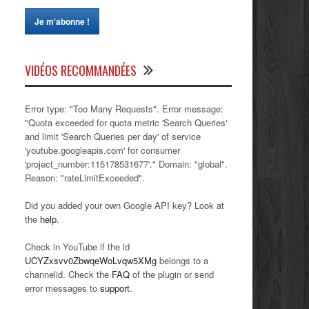
VIDÉOS RECOMMANDÉES
Error type: "Too Many Requests". Error message:
"Quota exceeded for quota metric 'Search Queries'
and limit 'Search Queries per day' of service
'youtube.googleapis.com' for consumer
'project_number:115178531677'." Domain: "global".
Reason: "rateLimitExceeded".
Did you added your own Google API key? Look at
the
help
.
Check in YouTube if the id
UCYZxsvv0ZbwqeWoLvqw5XMg
belongs to a
channelid. Check the
FAQ
of the plugin or send
error messages to
support
.