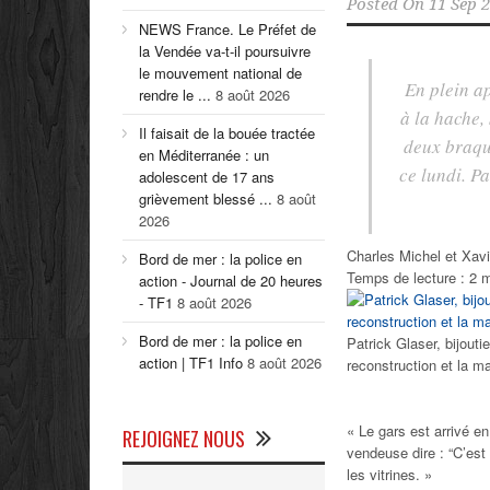
Posted On
11 Sep 
NEWS France. Le Préfet de
la Vendée va-t-il poursuivre
le mouvement national de
En plein ap
rendre le ...
8 août 2026
à la hache,
Il faisait de la bouée tractée
deux braque
en Méditerranée : un
ce lundi. P
adolescent de 17 ans
grièvement blessé ...
8 août
2026
Charles Michel et Xavi
Bord de mer : la police en
Temps de lecture :
2 
action - Journal de 20 heures
- TF1
8 août 2026
Bord de mer : la police en
Patrick Glaser, bijouti
action | TF1 Info
8 août 2026
reconstruction et la 
« Le gars est arrivé e
REJOIGNEZ NOUS
vendeuse dire : “C’es
les vitrines. »