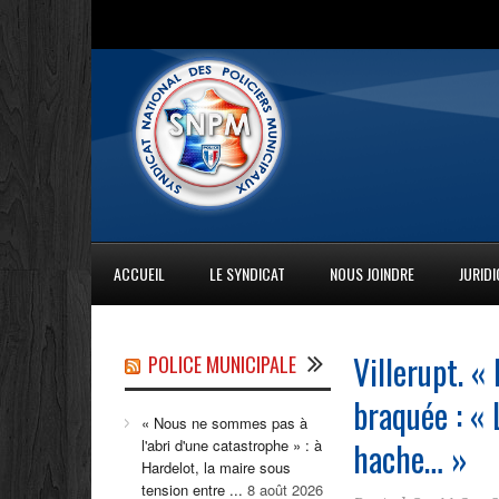
ACCUEIL
LE SYNDICAT
NOUS JOINDRE
JURID
Villerupt. «
POLICE MUNICIPALE
braquée : « 
« Nous ne sommes pas à
hache… »
l'abri d'une catastrophe » : à
Hardelot, la maire sous
tension entre ...
8 août 2026