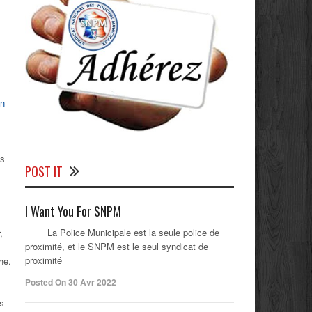
in
es
POST IT
I Want You For SNPM
La Police Municipale est la seule police de
,
proximité, et le SNPM est le seul syndicat de
proximité
he.
Posted On 30 Avr 2022
es