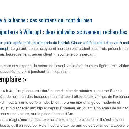
e à la hache : ces soutiens qui font du bien
jouterie à Villerupt : deux individus activement recherchés
plein après-midi, la bijouterie de Patrick Glaser a été la cible d’un vol à ma
lerupt
. Le gérant, son employée et leur apprenti étaient tous trois présents au
ais heureusement, aucun client », souffle le commerçant.
ttente des experts, la scène de l’avant-veille était toujours figée : trois vitrin
bousculés, le verre jonchant la moquette…
emplaire »
4 h 40, l’irruption aurait duré « une dizaine de minutes », estime Patrick
tu de noir, l’un des braqueurs s’est d’abord attaqué aux vitrines de l’extérieur
e d’impacts sur le verre blindé. L’homme a ensuite changé de méthode et
n, afin d’accéder aux bijoux depuis l’intérieur, en jouant à nouveau de sa hac
dans une voiture, sur la place Jeanne-d’Arc.
s a réagi d’une manière exemplaire », retient le bijoutier. « Il s’est mis en
deuse, qu’il a rassurée. Puis il est allé aux écrans de surveillance, a appelé l