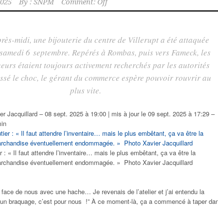
2025
By :
SNPM
Comment: Off
rès-midi, une bijouterie du centre de Villerupt a été attaquée
 samedi 6 septembre. Repérés à Rombas, puis vers Fameck, les
urs étaient toujours activement recherchés par les autorités
assé le choc, le gérant du commerce espère pouvoir rouvrir au
plus vite.
er Jacquillard
–
08 sept. 2025 à 19:00 | mis à jour le 09 sept. 2025 à 17:29 –
min
er : « Il faut attendre l’inventaire… mais le plus embêtant, ça va être la
marchandise éventuellement endommagée. » Photo Xavier Jacquillard
n face de nous avec une hache… Je revenais de l’atelier et j’ai entendu la
t un braquage, c’est pour nous !” À ce moment-là, ça a commencé à taper da