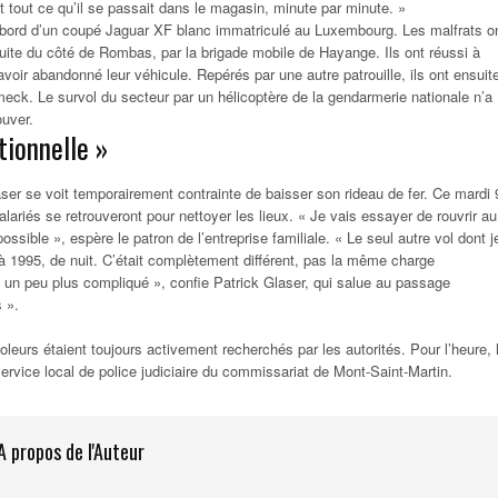
rit tout ce qu’il se passait dans le magasin, minute par minute. »
à bord d’un coupé Jaguar XF blanc immatriculé au Luxembourg. Les malfrats o
fuite du côté de Rombas, par la brigade mobile de Hayange. Ils ont réussi à
 avoir abandonné leur véhicule. Repérés par une autre patrouille, ils ont ensuit
ameck. Le survol du secteur par un hélicoptère de la gendarmerie nationale n’a
ouver.
ionnelle »
aser se voit temporairement contrainte de baisser son rideau de fer. Ce mardi 
lariés se retrouveront pour nettoyer les lieux. « Je vais essayer de rouvrir au
possible », espère le patron de l’entreprise familiale. « Le seul autre vol dont j
 1995, de nuit. C’était complètement différent, pas la même charge
t un peu plus compliqué », confie Patrick Glaser, qui salue au passage
s ».
oleurs étaient toujours activement recherchés par les autorités. Pour l’heure, 
service local de police judiciaire du commissariat de Mont-Saint-Martin.
A propos de l'Auteur