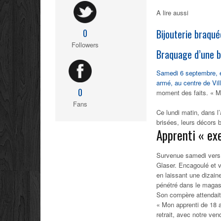
A lire aussi
Bijouterie braqué
0
Followers
Braquage d’une bi
Samedi 6 septembre, en 
armé, au centre de Vil
0
moment des faits. « M
Fans
Ce lundi matin, dans l’a
brisées, leurs décors 
Apprenti « ex
Survenue samedi vers 1
Glaser. Encagoulé et vê
en laissant une dizain
pénétré dans le magasi
Son compère attendait 
« Mon apprenti de 18 an
retrait, avec notre ven