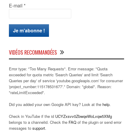
E-mail
*
VIDÉOS RECOMMANDÉES
Error type: "Too Many Requests". Error message: "Quota
exceeded for quota metric 'Search Queries' and limit 'Search
Queries per day' of service 'youtube.googleapis.com' for consumer
'project_number:115178531677'." Domain: "global". Reason:
"rateLimitExceeded".
Did you added your own Google API key? Look at the
help
.
Check in YouTube if the id
UCYZxsvv0ZbwqeWoLvqw5XMg
belongs to a channelid. Check the
FAQ
of the plugin or send error
messages to
support
.