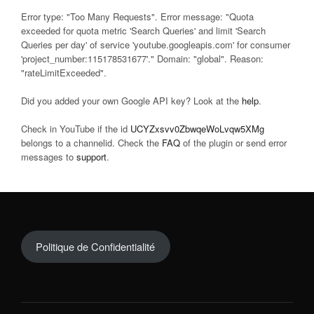
Error type: "Too Many Requests". Error message: "Quota
exceeded for quota metric 'Search Queries' and limit 'Search
Queries per day' of service 'youtube.googleapis.com' for consumer
'project_number:115178531677'." Domain: "global". Reason:
"rateLimitExceeded".
Did you added your own Google API key? Look at the
help
.
Check in YouTube if the id
UCYZxsvv0ZbwqeWoLvqw5XMg
belongs to a channelid. Check the
FAQ
of the plugin or send error
messages to
support
.
Politique de Confidentialité