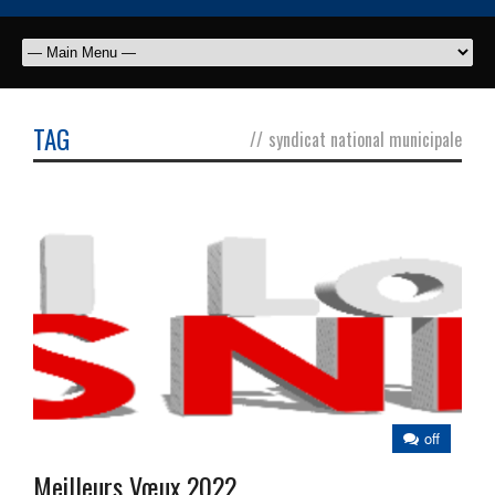
TAG
//
syndicat national municipale
off
Meilleurs Vœux 2022