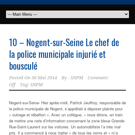
10 – Nogent-sur-Seine Le chef de
la police municipale injurié et
bousculé
Posted On
08 Mai 2014
By :
SNPM
Comment:
Off
Tag:
SNPM
Nogent-sur-Seine- Hier après-midi, Patrick Jeuffroy, responsable de
la police municipale de Nogent, s’apprêtait à déposer plainte pour
« outrage et rébellion ». Avec un collègue, « nous étions, en train
de mettre une note d’information concernant la zone bleue Grande-
Rue-Saint-Laurent sur les voitures. Un automobiliste l’a très mal
pris. Il a commencé à nous traiter » de tous les noms et « m’a