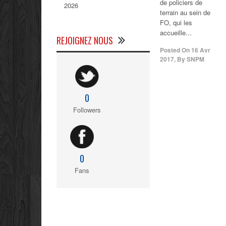
de policiers de
2026
terrain au sein de
FO, qui les
accueille...
REJOIGNEZ NOUS
Posted On
16 Avr
2017
,
By
SNPM
0
Followers
0
Fans