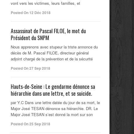
vont vers les victimes, leurs familles, et
Posted On 12 Déc 2018
Assassinat de Pascal FILOE, le mot du
Président du SNPM
Nous apprenons avec stupeur la triste annonce du
décès de M. Pascal FILOE, directeur général
adjoint chargé de la prévention et de la sécurité
Posted On 27 Sep 2018
Hauts-de-Seine : Le gendarme dénonce sa
hiérarchie dans une lettre, et se suicide.
par Y.C Dans une lettre datée du jour de sa mort, le
Major José TESAN dénonce sa hiérarchie. DR. Le
Major José TESAN s’est donné la mort sur son
Posted On 25 Sep 2018