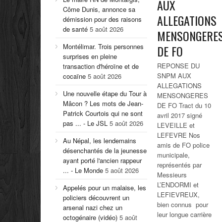
AUX
Côme Dunis, annonce sa
ALLEGATIONS
démission pour des raisons
de santé
5 août 2026
MENSONGERE
Montélimar. Trois personnes
DE FO
surprises en pleine
REPONSE DU
transaction d'héroïne et de
SNPM AUX
cocaïne
5 août 2026
ALLEGATIONS
Une nouvelle étape du Tour à
MENSONGERES
Mâcon ? Les mots de Jean-
DE FO Tract du 10
Patrick Courtois qui ne sont
avril 2017 signé
pas ... - Le JSL
5 août 2026
LEVEILLE et
LEFEVRE Nos
Au Népal, les lendemains
amis de FO police
désenchantés de la jeunesse
municipale,
ayant porté l'ancien rappeur
représentés par
... - Le Monde
5 août 2026
Messieurs
L’ENDORMI et
Appelés pour un malaise, les
LEFIEVREUX,
policiers découvrent un
bien connus pour
arsenal nazi chez un
leur longue carrière
octogénaire (vidéo)
5 août