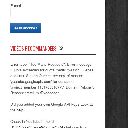
E-mail
*
VIDÉOS RECOMMANDÉES
Error type: "Too Many Requests". Error message:
"Quota exceeded for quota metric 'Search Queries'
and limit 'Search Queries per day' of service
'youtube.googleapis.com' for consumer
'project_number:115178531677'." Domain: "global".
Reason: "rateLimitExceeded".
Did you added your own Google API key? Look at
the
help
.
Check in YouTube if the id
UCYZxsvv0ZbwqeWoLvqw5XMg
belongs to a