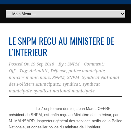
LE SNPM RECU AU MINISTERE DE
L’INTERIEUR
Posted On
19 Sep 2016
By :
SNPM
Comment:
Off
Tag:
Actualité
,
Défense
,
police municipale
,
policier municipaux
,
SNPM
,
SNPM- Syndicat National
des Policiers Municipaux
,
syndicat
,
syndicat
municipale
,
syndicat national municipale
Le 7 septembre dernier, Jean-Marc JOFFRE,
président du SNPM, est enfin reçu au Ministère de l’Intérieur, par
M. MAINSARD, inspecteur général des services actifs de la Police
Nationale, et conseiller police du ministre de l’Intérieur.