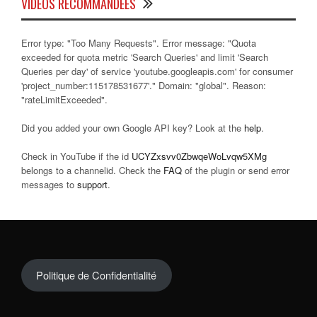
VIDÉOS RECOMMANDÉES
Error type: "Too Many Requests". Error message: "Quota
exceeded for quota metric 'Search Queries' and limit 'Search
Queries per day' of service 'youtube.googleapis.com' for consumer
'project_number:115178531677'." Domain: "global". Reason:
"rateLimitExceeded".
Did you added your own Google API key? Look at the
help
.
Check in YouTube if the id
UCYZxsvv0ZbwqeWoLvqw5XMg
belongs to a channelid. Check the
FAQ
of the plugin or send error
messages to
support
.
Politique de Confidentialité