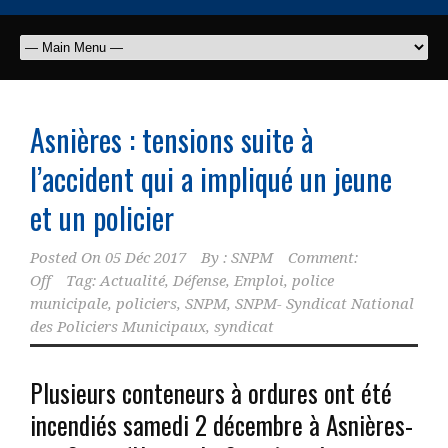
Asnières : tensions suite à
l’accident qui a impliqué un jeune
et un
policier
Posted On
05 Déc 2017
By :
SNPM
Comment:
Off
Tag:
Actualité
,
Défense
,
Emploi
,
police
municipale
,
policiers
,
SNPM
,
SNPM- Syndicat National
des Policiers Municipaux
,
syndicat
Plusieurs conteneurs à ordures ont été
incendiés samedi 2 décembre à Asnières-