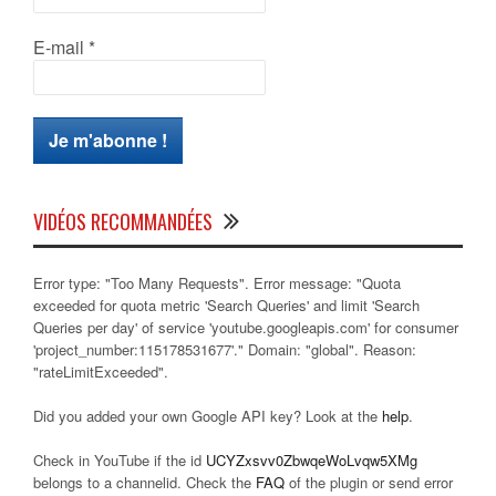
E-mail
*
VIDÉOS RECOMMANDÉES
Error type: "Too Many Requests". Error message: "Quota
exceeded for quota metric 'Search Queries' and limit 'Search
Queries per day' of service 'youtube.googleapis.com' for consumer
'project_number:115178531677'." Domain: "global". Reason:
"rateLimitExceeded".
Did you added your own Google API key? Look at the
help
.
Check in YouTube if the id
UCYZxsvv0ZbwqeWoLvqw5XMg
belongs to a channelid. Check the
FAQ
of the plugin or send error