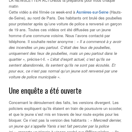
LA NEWSLETTER ACTU
Nous la préparons pour vous chaque
matin
Cette vidéo a été filmée ce week-end à
Asnières-sur-Seine
(Hauts-
de-Seine), au nord de Paris. Des habitants ont brulé des poubelles
pour protester après qu’une voiture de police a renversé un garçon
de 19 ans. Toutes ces vidéos ont été diffusées par un jeune
homme d’une commune voisine. Nous l’avons contacté par
téléphone. Il souhaite rester anonyme :
« Il a commencé à y avoir
des incendies un peu partout. C’était des feux de poubelles,
uniquement des feux de poubelles, mais un peu partout dans le
quartier »,
précise-t-il. «
L’état d’esprit actuel, c’est qu’ils se
sentent abandonnés, ils sentent qu’ils ne sont pas écoutés. Et
pour eux, ce n’est pas normal qu’un jeune soit renversé par une
voiture de police municipale ».
Une enquête a été ouverte
Concernant le déroulement des faits, les versions divergent. Les
policiers expliquent qu’ils étaient en train de poursuivre un scooter,
et que le jeune s’est mis en travers de leur route exprès pour les
bloquer. Ce n’est pas la version des habitants :
« Mercredi dernier,
un jeune qui s’appelle Yanis s’est fait percuter par la police
ici »,
rapporte un témoin à visage caché sur @BlocusInfos.
« Ils