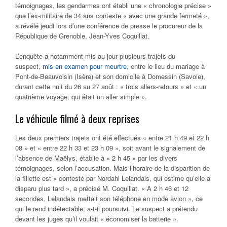
témoignages, les gendarmes ont établi une « chronologie précise »
que l’ex-militaire de 34 ans conteste « avec une grande fermeté »,
a révélé jeudi lors d’une conférence de presse le procureur de la
République de Grenoble, Jean-Yves Coquillat.
L’enquête a notamment mis au jour plusieurs trajets du
suspect,
mis en examen pour meurtre
, entre le lieu du mariage à
Pont-de-Beauvoisin (Isère) et son domicile à Domessin (Savoie),
durant cette nuit du 26 au 27 août : « trois allers-retours » et « un
quatrième voyage, qui était un aller simple ».
Le véhicule filmé à deux reprises
Les deux premiers trajets ont été effectués « entre 21 h 49 et 22 h
08 » et « entre 22 h 33 et 23 h 09 », soit avant le signalement de
l’absence de Maëlys, établie à « 2 h 45 » par les divers
témoignages, selon l’accusation. Mais l’horaire de la disparition de
la fillette est « contesté par Nordahl Lelandais, qui estime qu’elle a
disparu plus tard », a précisé M. Coquillat. « A 2 h 46 et 12
secondes, Lelandais mettait son téléphone en mode avion », ce
qui le rend indétectable, a-t-il poursuivi. Le suspect a prétendu
devant les juges qu’il voulait « économiser la batterie ».