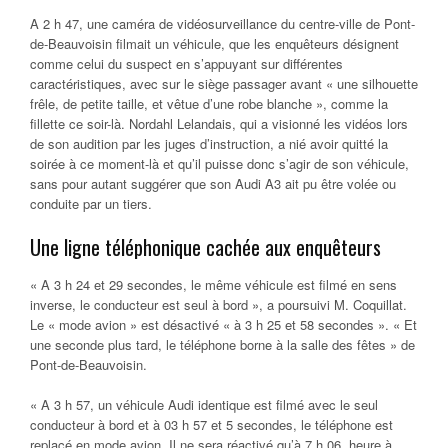
A 2 h 47, une caméra de vidéosurveillance du centre-ville de Pont-
de-Beauvoisin filmait un véhicule, que les enquêteurs désignent
comme celui du suspect en s’appuyant sur différentes
caractéristiques, avec sur le siège passager avant « une silhouette
frêle, de petite taille, et vêtue d’une robe blanche », comme la
fillette ce soir-là. Nordahl Lelandais, qui a visionné les vidéos lors
de son audition par les juges d’instruction, a nié avoir quitté la
soirée à ce moment-là et qu’il puisse donc s’agir de son véhicule,
sans pour autant suggérer que son Audi A3 ait pu être volée ou
conduite par un tiers.
Une ligne téléphonique cachée aux enquêteurs
« A 3 h 24 et 29 secondes, le même véhicule est filmé en sens
inverse, le conducteur est seul à bord », a poursuivi M. Coquillat.
Le « mode avion » est désactivé « à 3 h 25 et 58 secondes ». « Et
une seconde plus tard, le téléphone borne à la salle des fêtes » de
Pont-de-Beauvoisin.
« A 3 h 57, un véhicule Audi identique est filmé avec le seul
conducteur à bord et à 03 h 57 et 5 secondes, le téléphone est
replacé en mode avion. Il ne sera réactivé qu’à 7 h 06, heure à