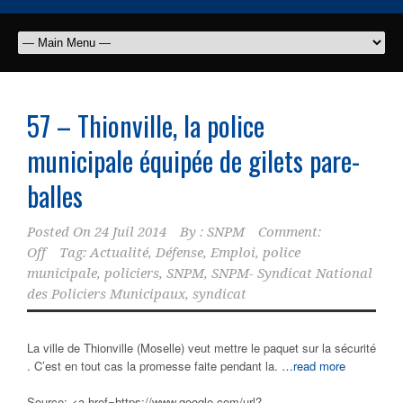
57 – Thionville, la
police
municipale
équipée de gilets pare-
balles
Posted On
24 Juil 2014
By :
SNPM
Comment:
Off
Tag:
Actualité
,
Défense
,
Emploi
,
police
municipale
,
policiers
,
SNPM
,
SNPM- Syndicat National
des Policiers Municipaux
,
syndicat
La ville de Thionville (Moselle) veut mettre le paquet sur la sécurité
. C’est en tout cas la promesse faite pendant la.
…read more
Source: <a href=https://www.google.com/url?