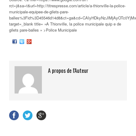
rct=j&sa=t&url=http://titrespresse.com/article/a-thionville-la-police-
municipale-equipee-de-gilets-pare-
balles%3Fid%3D45546d14d8&ct=ga&cd=CAIyHDkyNzJlMjAyOTc0Yj
target=_blank title= »A Thionville, la
police municipale
quip e de
gilets pare-balles » >Police Municipale
A propos de l'Auteur