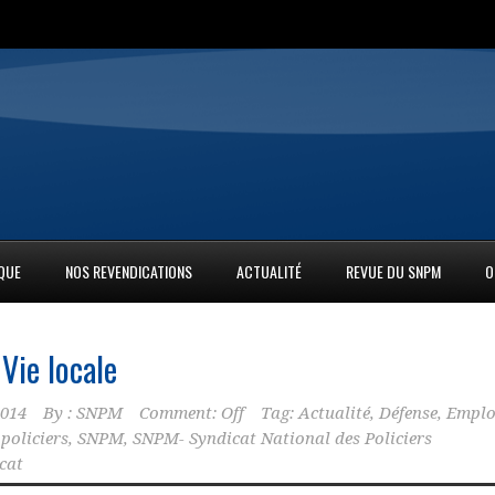
IQUE
NOS REVENDICATIONS
ACTUALITÉ
REVUE DU SNPM
O
Vie locale
2014
By :
SNPM
Comment: Off
Tag:
Actualité
,
Défense
,
Emplo
,
policiers
,
SNPM
,
SNPM- Syndicat National des Policiers
cat