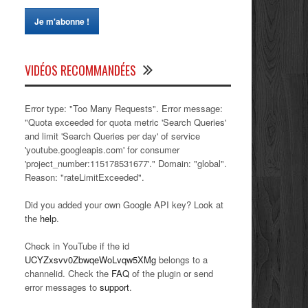
VIDÉOS RECOMMANDÉES
Error type: "Too Many Requests". Error message:
"Quota exceeded for quota metric 'Search Queries'
and limit 'Search Queries per day' of service
'youtube.googleapis.com' for consumer
'project_number:115178531677'." Domain: "global".
Reason: "rateLimitExceeded".
Did you added your own Google API key? Look at
the
help
.
Check in YouTube if the id
UCYZxsvv0ZbwqeWoLvqw5XMg
belongs to a
channelid. Check the
FAQ
of the plugin or send
error messages to
support
.