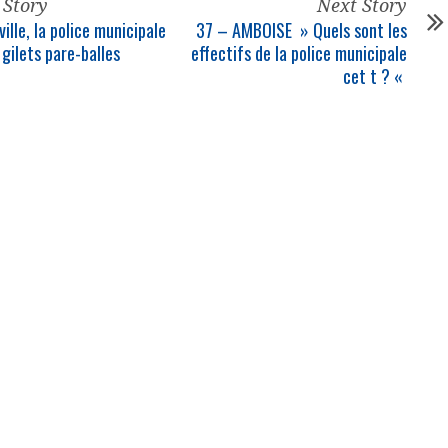
 Story
Next Story
ille, la
police municipale
37 – AMBOISE » Quels sont les
gilets pare-balles
effectifs de la
police municipale
cet t ? «