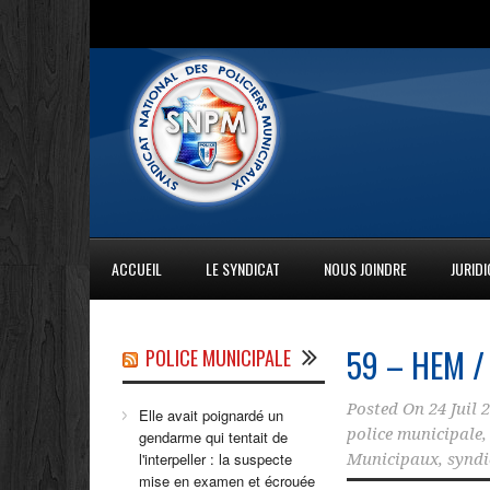
ACCUEIL
LE SYNDICAT
NOUS JOINDRE
JURID
59 – HEM / 
POLICE MUNICIPALE
Posted On
24 Juil 
Elle avait poignardé un
police municipale
gendarme qui tentait de
l'interpeller : la suspecte
Municipaux
,
syndi
mise en examen et écrouée