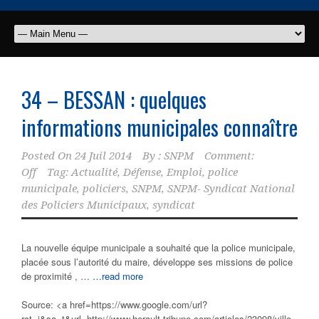
34 – BESSAN : quelques
informations
municipales
connaître
Posted On
24 Juil 2014
By :
SNPM
Comment:
Off
Tag:
Actualité
,
Défense
,
Emploi
,
police
municipale
,
policiers
,
SNPM
,
SNPM- Syndicat National
des Policiers Municipaux
,
syndicat
La nouvelle équipe municipale a souhaité que la police municipale,
placée sous l’autorité du maire, développe ses missions de police
de proximité , …
…read more
Source: <a href=https://www.google.com/url?
rct=j&sa=t&url=http://www.herault-tribune.com/articles/23098/ville-