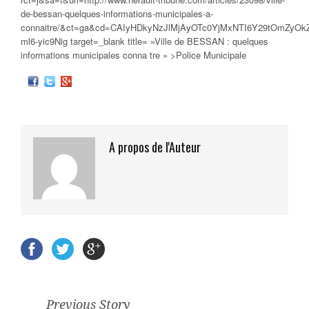
de-bessan-quelques-informations-municipales-a-
connaitre/&ct=ga&cd=CAIyHDkyNzJlMjAyOTc0YjMxNTI6Y29tOmZy
ml6-yic9Nig target=_blank title= »Ville de BESSAN : quelques
informations
municipales
conna tre » >Police Municipale
A propos de l'Auteur
Previous Story