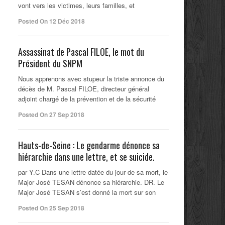
vont vers les victimes, leurs familles, et
Posted On 12 Déc 2018
Assassinat de Pascal FILOE, le mot du
Président du SNPM
Nous apprenons avec stupeur la triste annonce du
décès de M. Pascal FILOE, directeur général
adjoint chargé de la prévention et de la sécurité
Posted On 27 Sep 2018
Hauts-de-Seine : Le gendarme dénonce sa
hiérarchie dans une lettre, et se suicide.
par Y.C Dans une lettre datée du jour de sa mort, le
Major José TESAN dénonce sa hiérarchie. DR. Le
Major José TESAN s’est donné la mort sur son
Posted On 25 Sep 2018