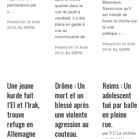
Messieurs.
permanence par
quartier dans la
Savezvous qu’il
u...
nuit de jeudi à
est interdit de
vendredi, il a été
fumer la chicha sur
Posted On
19 Août
placé en garde à
la voie
2018
,
By
SNPM
vue au
publique »....
commissariat de...
Posted On
19 Août
Posted On
19 Août
2018
,
By
SNPM
2018
,
By
SNPM
Une jeune
Drôme : Un
Reims : Un
kurde fuit
mort et un
adolescent
l’EI et l’Irak,
blessé après
tué par balle
trouve
une violente
en pleine
refuge en
agression au
rue.
Allemagne
couteau.
par Y.C La victime