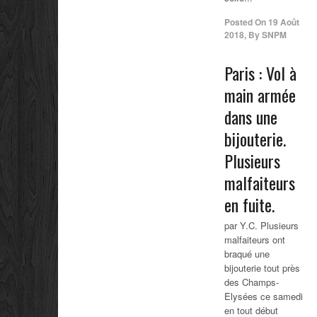
Posted On
19 Août
2018
,
By
SNPM
Paris : Vol à
main armée
dans une
bijouterie.
Plusieurs
malfaiteurs
en fuite.
par Y.C. Plusieurs
malfaiteurs ont
braqué une
bijouterie tout près
des Champs-
Elysées ce samedi
en tout début