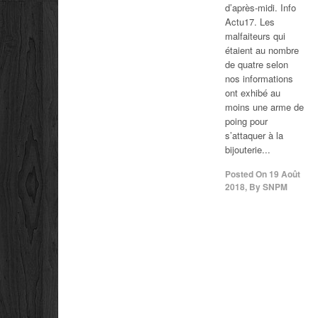
d’après-midi. Info
Actu17. Les
malfaiteurs qui
étaient au nombre
de quatre selon
nos informations
ont exhibé au
moins une arme de
poing pour
s’attaquer à la
bijouterie...
Posted On
19 Août
2018
,
By
SNPM