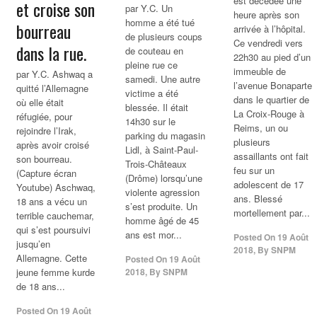
est décédée une
et croise son
par Y.C. Un
heure après son
homme a été tué
bourreau
arrivée à l’hôpital.
de plusieurs coups
Ce vendredi vers
dans la rue.
de couteau en
22h30 au pied d’un
pleine rue ce
immeuble de
par Y.C. Ashwaq a
samedi. Une autre
l’avenue Bonaparte
quitté l’Allemagne
victime a été
dans le quartier de
où elle était
blessée. Il était
La Croix-Rouge à
réfugiée, pour
14h30 sur le
Reims, un ou
rejoindre l’Irak,
parking du magasin
plusieurs
après avoir croisé
Lidl, à Saint-Paul-
assaillants ont fait
son bourreau.
Trois-Châteaux
feu sur un
(Capture écran
(Drôme) lorsqu’une
adolescent de 17
Youtube) Aschwaq,
violente agression
ans. Blessé
18 ans a vécu un
s’est produite. Un
mortellement par...
terrible cauchemar,
homme âgé de 45
qui s’est poursuivi
ans est mor...
Posted On
19 Août
jusqu’en
2018
,
By
SNPM
Allemagne. Cette
Posted On
19 Août
jeune femme kurde
2018
,
By
SNPM
de 18 ans...
Posted On
19 Août