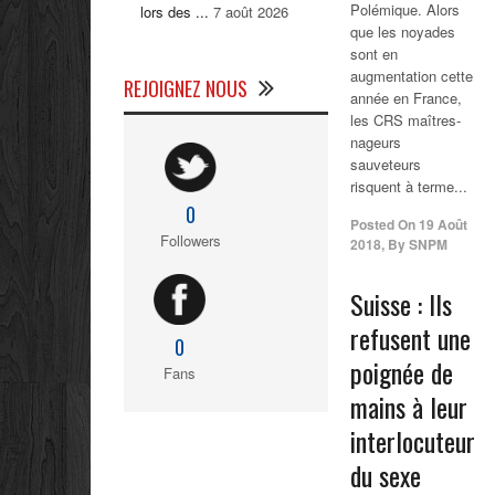
Polémique. Alors
lors des ...
7 août 2026
que les noyades
sont en
augmentation cette
REJOIGNEZ NOUS
année en France,
les CRS maîtres-
nageurs
sauveteurs
risquent à terme...
0
Posted On
19 Août
Followers
2018
,
By
SNPM
Suisse : Ils
refusent une
0
poignée de
Fans
mains à leur
interlocuteur
du sexe