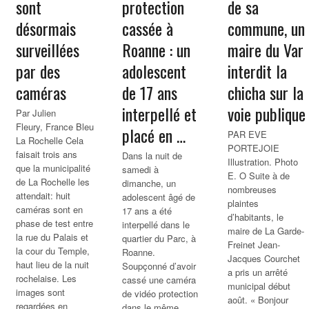
sont
protection
de sa
désormais
cassée à
commune, un
surveillées
Roanne : un
maire du Var
par des
adolescent
interdit la
caméras
de 17 ans
chicha sur la
interpellé et
voie publique
Par Julien
Fleury, France Bleu
placé en …
PAR EVE
La Rochelle Cela
PORTEJOIE
faisait trois ans
Dans la nuit de
Illustration. Photo
que la municipalité
samedi à
E. O Suite à de
de La Rochelle les
dimanche, un
nombreuses
attendait: huit
adolescent âgé de
plaintes
caméras sont en
17 ans a été
d’habitants, le
phase de test entre
interpellé dans le
maire de La Garde-
la rue du Palais et
quartier du Parc, à
Freinet Jean-
la cour du Temple,
Roanne.
Jacques Courchet
haut lieu de la nuit
Soupçonné d’avoir
a pris un arrêté
rochelaise. Les
cassé une caméra
municipal début
images sont
de vidéo protection
août. « Bonjour
regardées en
dans le même