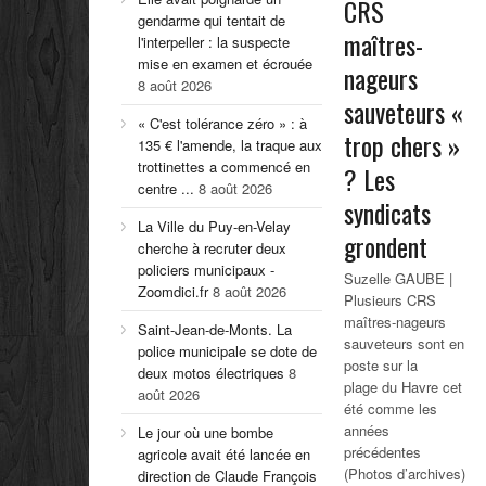
CRS
gendarme qui tentait de
maîtres-
l'interpeller : la suspecte
mise en examen et écrouée
nageurs
8 août 2026
sauveteurs «
« C'est tolérance zéro » : à
trop chers »
135 € l'amende, la traque aux
trottinettes a commencé en
? Les
centre ...
8 août 2026
syndicats
La Ville du Puy-en-Velay
grondent
cherche à recruter deux
policiers municipaux -
Suzelle GAUBE |
Zoomdici.fr
8 août 2026
Plusieurs CRS
maîtres-nageurs
Saint-Jean-de-Monts. La
sauveteurs sont en
police municipale se dote de
poste sur la
deux motos électriques
8
plage du Havre cet
août 2026
été comme les
années
Le jour où une bombe
précédentes
agricole avait été lancée en
(Photos d’archives)
direction de Claude François