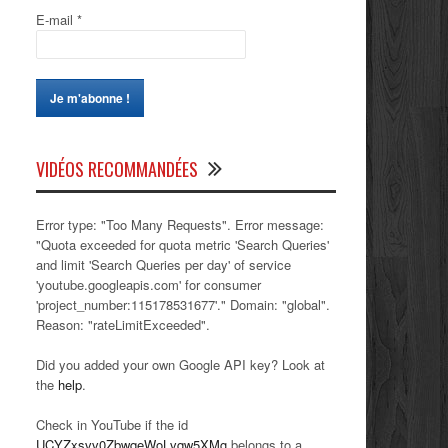
E-mail
*
VIDÉOS RECOMMANDÉES
Error type: "Too Many Requests". Error message:
"Quota exceeded for quota metric 'Search Queries'
and limit 'Search Queries per day' of service
'youtube.googleapis.com' for consumer
'project_number:115178531677'." Domain: "global".
Reason: "rateLimitExceeded".
Did you added your own Google API key? Look at
the
help
.
Check in YouTube if the id
UCYZxsvv0ZbwqeWoLvqw5XMg
belongs to a