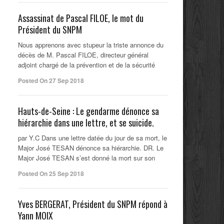
Assassinat de Pascal FILOE, le mot du
Président du SNPM
Nous apprenons avec stupeur la triste annonce du
décès de M. Pascal FILOE, directeur général
adjoint chargé de la prévention et de la sécurité
Posted On 27 Sep 2018
Hauts-de-Seine : Le gendarme dénonce sa
hiérarchie dans une lettre, et se suicide.
par Y.C Dans une lettre datée du jour de sa mort, le
Major José TESAN dénonce sa hiérarchie. DR. Le
Major José TESAN s’est donné la mort sur son
Posted On 25 Sep 2018
Yves BERGERAT, Président du SNPM répond à
Yann MOIX