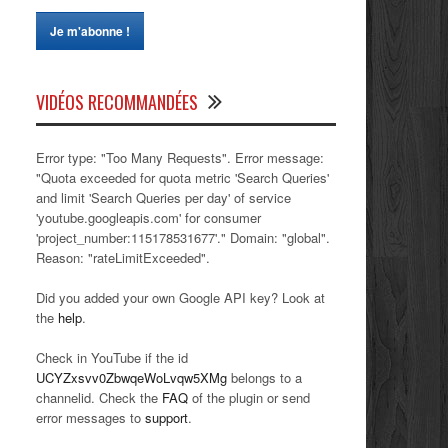
VIDÉOS RECOMMANDÉES
Error type: "Too Many Requests". Error message:
"Quota exceeded for quota metric 'Search Queries'
and limit 'Search Queries per day' of service
'youtube.googleapis.com' for consumer
'project_number:115178531677'." Domain: "global".
Reason: "rateLimitExceeded".
Did you added your own Google API key? Look at
the
help
.
Check in YouTube if the id
UCYZxsvv0ZbwqeWoLvqw5XMg
belongs to a
channelid. Check the
FAQ
of the plugin or send
error messages to
support
.