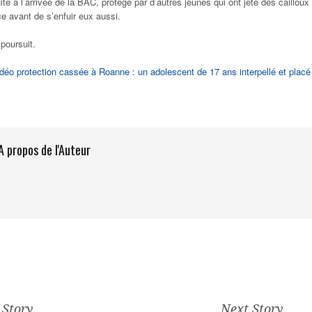
fuite à l’arrivée de la BAC, protégé par d’autres jeunes qui ont jeté des cailloux
ce avant de s’enfuir eux aussi.
poursuit.
éo protection cassée à Roanne : un adolescent de 17 ans interpellé et placé
A propos de l'Auteur
 Story
Next Story