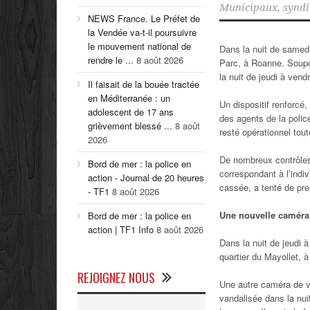
Municipaux
,
syndi
NEWS France. Le Préfet de
la Vendée va-t-il poursuivre
le mouvement national de
Dans la nuit de samedi
rendre le ...
8 août 2026
Parc, à Roanne. Soupç
la nuit de jeudi à vend
Il faisait de la bouée tractée
en Méditerranée : un
Un dispositif renforcé
adolescent de 17 ans
des agents de la polic
grièvement blessé ...
8 août
resté opérationnel toute
2026
De nombreux contrôles 
Bord de mer : la police en
correspondant à l’indi
action - Journal de 20 heures
cassée, a tenté de prend
- TF1
8 août 2026
Une nouvelle caméra 
Bord de mer : la police en
action | TF1 Info
8 août 2026
Dans la nuit de jeudi 
quartier du Mayollet,
REJOIGNEZ NOUS
Une autre caméra de vi
vandalisée dans la nui