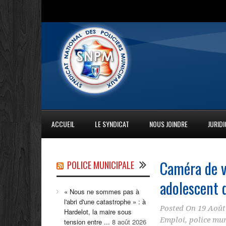
ACCUEIL
LE SYNDICAT
NOUS JOINDRE
JURID
Caméra de v
POLICE MUNICIPALE
adolescent d
« Nous ne sommes pas à
l'abri d'une catastrophe » : à
Posted On
19 Août
Hardelot, la maire sous
Emploi
,
police mun
tension entre ...
8 août 2026