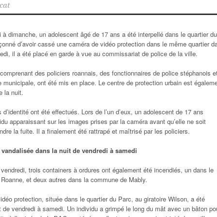
cat
 à dimanche, un adolescent âgé de 17 ans a été interpellé dans le quartier du
onné d’avoir cassé une caméra de vidéo protection dans le même quartier d
redi, il a été placé en garde à vue au commissariat de police de la ville.
, comprenant des policiers roannais, des fonctionnaires de police stéphanois e
e municipale, ont été mis en place. Le centre de protection urbain est égalem
 la nuit.
d’identité ont été effectués. Lors de l’un d’eux, un adolescent de 17 ans
vidu apparaissant sur les images prises par la caméra avant qu’elle ne soit
re la fuite. Il a finalement été rattrapé et maîtrisé par les policiers.
vandalisée dans la nuit de vendredi à samedi
à vendredi, trois containers à ordures ont également été incendiés, un dans le
 à Roanne, et deux autres dans la commune de Mably.
déo protection, située dans le quartier du Parc, au giratoire Wilson, a été
t de vendredi à samedi. Un individu a grimpé le long du mât avec un bâton po