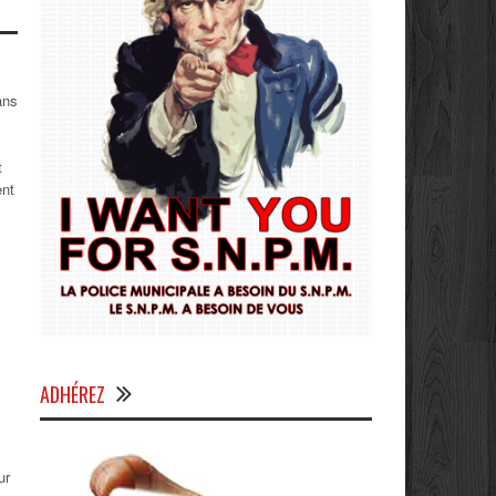
ans
t
ent
ADHÉREZ
ur