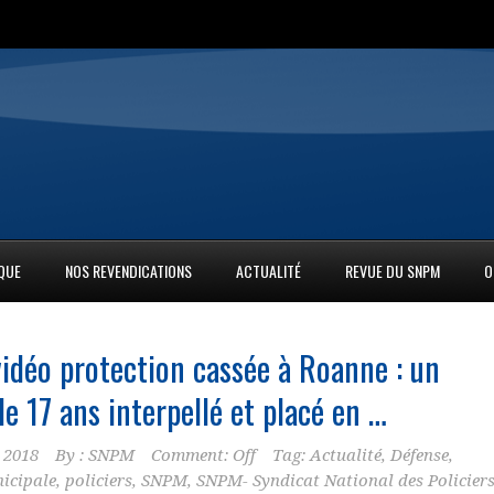
IQUE
NOS REVENDICATIONS
ACTUALITÉ
REVUE DU SNPM
O
idéo protection cassée à Roanne : un
e 17 ans interpellé et placé en …
 2018
By :
SNPM
Comment: Off
Tag:
Actualité
,
Défense
,
icipale
,
policiers
,
SNPM
,
SNPM- Syndicat National des Policier