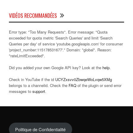
VIDÉOS RECOMMANDÉES
Error type: "Too Many Requests". Error message: "Quota
exceeded for quota metric 'Search Queries' and limit 'Search
Queries per day' of service 'youtube.googleapis.com' for consumer
'project_number:115178531677'." Domain: "global". Reason:
"rateLimitExceeded".
Did you added your own Google API key? Look at the
help
.
Check in YouTube if the id
UCYZxsvv0ZbwqeWoLvqw5XMg
belongs to a channelid. Check the
FAQ
of the plugin or send error
messages to
support
.
Politique de Confidentialité