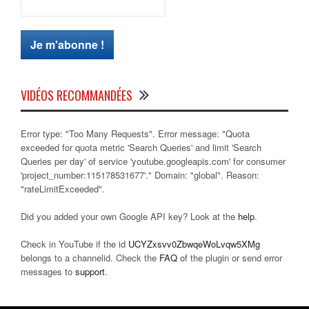
VIDÉOS RECOMMANDÉES
Error type: "Too Many Requests". Error message: "Quota
exceeded for quota metric 'Search Queries' and limit 'Search
Queries per day' of service 'youtube.googleapis.com' for consumer
'project_number:115178531677'." Domain: "global". Reason:
"rateLimitExceeded".
Did you added your own Google API key? Look at the
help
.
Check in YouTube if the id
UCYZxsvv0ZbwqeWoLvqw5XMg
belongs to a channelid. Check the
FAQ
of the plugin or send error
messages to
support
.