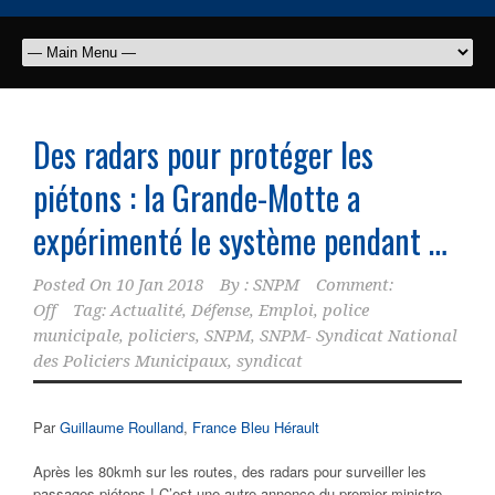
Des radars pour protéger les
piétons : la Grande-Motte a
expérimenté le système pendant …
Posted On
10 Jan 2018
By :
SNPM
Comment:
Off
Tag:
Actualité
,
Défense
,
Emploi
,
police
municipale
,
policiers
,
SNPM
,
SNPM- Syndicat National
des Policiers Municipaux
,
syndicat
Par
Guillaume Roulland
,
France Bleu Hérault
Après les 80kmh sur les routes, des radars pour surveiller les
passages piétons ! C’est une autre annonce du premier ministre