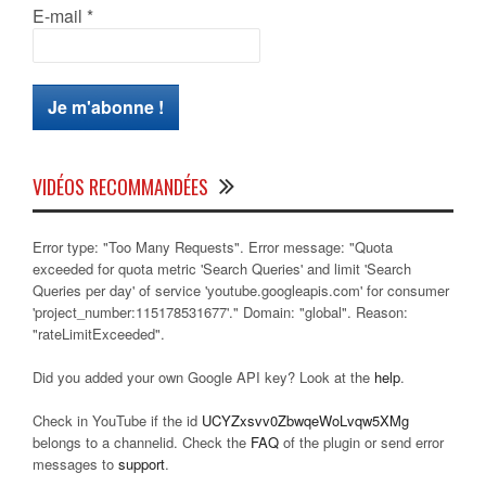
E-mail
*
VIDÉOS RECOMMANDÉES
Error type: "Too Many Requests". Error message: "Quota
exceeded for quota metric 'Search Queries' and limit 'Search
Queries per day' of service 'youtube.googleapis.com' for consumer
'project_number:115178531677'." Domain: "global". Reason:
"rateLimitExceeded".
Did you added your own Google API key? Look at the
help
.
Check in YouTube if the id
UCYZxsvv0ZbwqeWoLvqw5XMg
belongs to a channelid. Check the
FAQ
of the plugin or send error
messages to
support
.