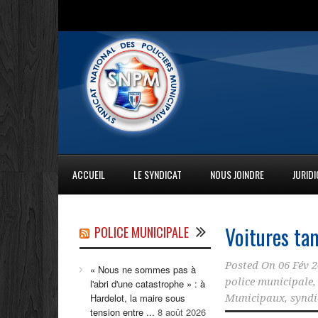
ACCUEIL
LE SYNDICAT
NOUS JOINDRE
JURID
Voitures ta
POLICE MUNICIPALE
Posted On
06 Fév 
« Nous ne sommes pas à
police municipale
l'abri d'une catastrophe » : à
Hardelot, la maire sous
Municipaux
,
syndi
tension entre ...
8 août 2026