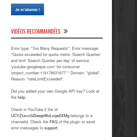
VIDÉOS RECOMMANDÉES
Error type: "Too Many Requests". Error message:
"Quota exceeded for quota metric 'Search Queries'
and limit 'Search Queries per day' of service
'youtube.googleapis.com' for consumer
'project_number:115178531677'." Domain: "global".
Reason: "rateLimitExceeded".
Did you added your own Google API key? Look at
the
help
.
Check in YouTube if the id
UCYZxsvv0ZbwqeWoLvqw5XMg
belongs to a
channelid. Check the
FAQ
of the plugin or send
error messages to
support
.