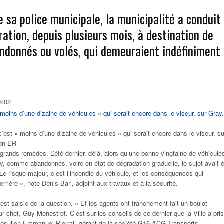
e sa police municipale, la municipalité a conduit
ation, depuis plusieurs mois, à destination de
andonnés ou volés, qui demeuraient indéfiniment
5:02
c’est « moins d’une dizaine de véhicules » qui serait encore dans le viseur, su
ion ER
rands remèdes. L’été dernier, déjà, alors qu’une bonne vingtaine de véhicule
ay, comme abandonnés, voire en état de dégradation graduelle, le sujet avait 
 Le risque majeur, c’est l’incendie du véhicule, et les conséquences qui
errière », note Denis Bari, adjoint aux travaux et à la sécurité.
est saisie de la question. « Et les agents ont franchement fait un boulot
r chef, Guy Menestret. C’est sur les conseils de ce dernier que la Ville a pris
 vésulien Emmanuel Pierrat, gérant de la société G16 ACG Transports,