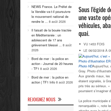
NEWS France. Le Préfet de
Sous l’égide d
la Vendée va-t-il poursuivre
une vaste opér
le mouvement national de
rendre le ...
8 août 2026
véhicules, ab
Il faisait de la bouée tractée
quai.
en Méditerranée : un
adolescent de 17 ans
VU 1453 FOIS
grièvement blessé ...
8 août
2026
LE 06/02/2018 À 0
Bord de mer : la police en
action - Journal de 20 heures
Photo HD
Aujourd’hui, 
- TF1
8 août 2026
Gray. Photo d’illustrat
Aux grands maux, les g
Bord de mer : la police en
étaient signalés, à Gr
action | TF1 Info
8 août 2026
pris très au sérieux. «
pourraient s’imaginer d
REJOIGNEZ NOUS
La police municipale s’
remarquable », note leu
attache avec le privé