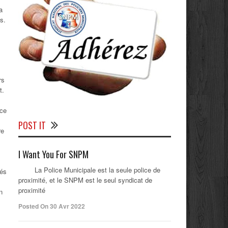
a
s.
rs
t.
rce
POST IT
re
I Want You For SNPM
La Police Municipale est la seule police de
lés
proximité, et le SNPM est le seul syndicat de
proximité
n
,
Posted On 30 Avr 2022