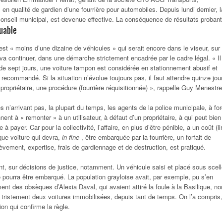
en qualité de gardien d’une fourrière pour automobiles. Depuis lundi dernier, l
onseil municipal, est devenue effective. La conséquence de résultats probant
uable
’est « moins d’une dizaine de véhicules » qui serait encore dans le viseur, sur
va continuer, dans une démarche strictement encadrée par le cadre légal. « Il
 de sept jours, une voiture tampon est considérée en stationnement abusif et
recommandé. Si la situation n’évolue toujours pas, il faut attendre quinze jou
propriétaire, une procédure (fourrière réquisitionnée) », rappelle Guy Menestre
 n’arrivant pas, la plupart du temps, les agents de la police municipale, à fo
ent à « remonter » à un utilisateur, à défaut d’un propriétaire, à qui peut bien
 à payer. Car pour la collectivité, l’affaire, en plus d’être pénible, a un coût (li
que voiture qui devra,
in fine
, être embarquée par la fourrière, un forfait de
vement, expertise, frais de gardiennage et de destruction, est pratiqué.
t, sur décisions de justice, notamment. Un véhicule saisi et placé sous scel
e pourra être embarqué. La population grayloise avait, par exemple, pu s’en
t des obsèques d’Alexia Daval, qui avaient attiré la foule à la Basilique, no
nt tristement deux voitures immobilisées, depuis tant de temps. On l’a compris
tion qui confirme la règle.