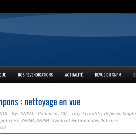
IQUE
NOS REVENDICATIONS
ACTUALITÉ
REVUE DU SNPM
O
mpons : nettoyage en vue
2018
By :
SNPM
Comment: Off
Tag:
Actualité
,
Défense
,
Emplo
,
policiers
,
SNPM
,
SNPM- Syndicat National des Policiers
cat