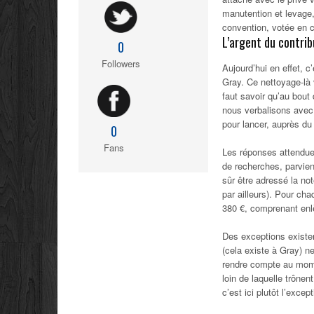
manutention et levage, 
convention, votée en c
L’argent du contrib
0
Followers
Aujourd’hui en effet, c
Gray. Ce nettoyage-là 
faut savoir qu’au bout
nous verbalisons avec 
pour lancer, auprès du 
0
Fans
Les réponses attendues
de recherches, parvienn
sûr être adressé la note
par ailleurs). Pour cha
380 €, comprenant enlè
Des exceptions existen
(cela existe à Gray) n
rendre compte au momen
loin de laquelle trône
c’est ici plutôt l’excep