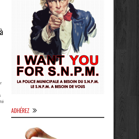
 à
r
s
été
ADHÉREZ