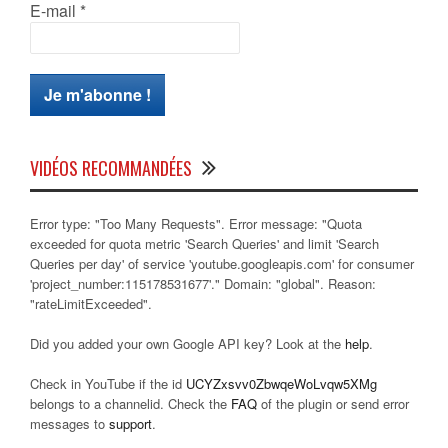
E-mail
*
VIDÉOS RECOMMANDÉES
Error type: "Too Many Requests". Error message: "Quota
exceeded for quota metric 'Search Queries' and limit 'Search
Queries per day' of service 'youtube.googleapis.com' for consumer
'project_number:115178531677'." Domain: "global". Reason:
"rateLimitExceeded".
Did you added your own Google API key? Look at the
help
.
Check in YouTube if the id
UCYZxsvv0ZbwqeWoLvqw5XMg
belongs to a channelid. Check the
FAQ
of the plugin or send error
messages to
support
.