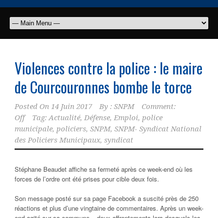
Violences contre la police : le maire
de Courcouronnes bombe le torce
Posted On
14 Juin 2017
By :
SNPM
Comment:
Off
Tag:
Actualité
,
Défense
,
Emploi
,
police
municipale
,
policiers
,
SNPM
,
SNPM- Syndicat National
des Policiers Municipaux
,
syndicat
Stéphane Beaudet affiche sa fermeté après ce week-end où les
forces de l’ordre ont été prises pour cible deux fois.
Son message posté sur sa page Facebook a suscité près de 250
réactions et plus d’une vingtaine de commentaires. Après un week-
end agité sur sa commune – deux affrontements lors desquels les