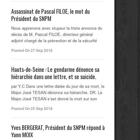
Assassinat de Pascal FILOE, le mot du
Président du SNPM
Nous apprenons avec stupeur la triste annonce du
décès de M. Pascal FILOE, directeur général
adjoint chargé de la prévention et de la sécurité
Posted On 27 Sep 2018
Hauts-de-Seine : Le gendarme dénonce sa
hiérarchie dans une lettre, et se suicide.
par Y.C Dans une lettre datée du jour de sa mort, le
Major José TESAN dénonce sa hiérarchie. DR. Le
Major José TESAN s’est donné la mort sur son
Posted On 25 Sep 2018
Yves BERGERAT, Président du SNPM répond à
Yann MOIX