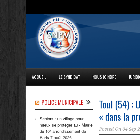
ACCUEIL
LE SYNDICAT
NOUS JOINDRE
JURID
Toul (54) : 
POLICE MUNICIPALE
« dans la p
Seniors : un village pour
mieux se protéger au - Mairie
Posted On
04 Sep 
du 10ᵉ arrondissement de
Paris
7 août 2026