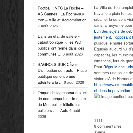
La Ville de Toul emploi
Football : VFC La Roche –
travaille à plein temps
AS Cannes | La Roche-sur-
urbaine, là où sont v
Yon – Ville et Agglomération
dans la moyenne pour 
7 août 2026
L’un des sujets de déb
Dans un état de saleté «
justement, l’opposant 
catastrophique », les WC
puisque le maire sorta
publics ont fermé dans ces
Équipés aujourd’hui d
communes ...
6 août 2026
capacité), les municipa
dimanche, lors de gra
BAGNOLS-SUR-CÈZE
Pour
Régis Michel, ch
Distribution de tracts : Place
sommes une police de p
publique dénonce une
vision d’Alde Harmand
atteinte à la ...
6 août 2026
https://www.estrepubli
et-dans-la-prevention
Traque de l'agresseur sexuel
de commerçantes : le maire
de Montpellier félicite les
policiers ... - Actu
6 août
2026
11
11
8 commentaires
J’aime