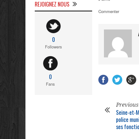
REJOIGNEZ NOUS
Commenter
0
Followers
0
Fans
Previous
Seine-et-Ma
police mun
ses foncti