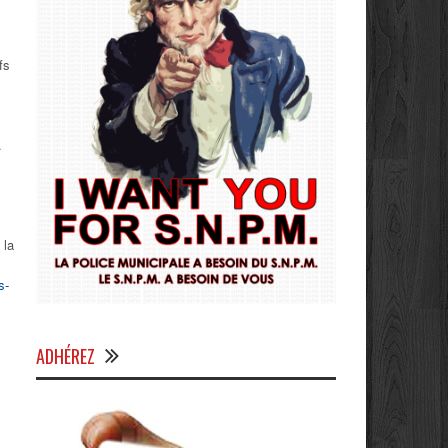
fs
.
 la
s-
ADHÉREZ