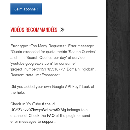
VIDÉOS RECOMMANDÉES
Error type: "Too Many Requests". Error message:
"Quota exceeded for quota metric 'Search Queries'
and limit 'Search Queries per day' of service
'youtube.googleapis.com' for consumer
'project_number:115178531677'." Domain: "global".
Reason: "rateLimitExceeded".
Did you added your own Google API key? Look at
the
help
.
Check in YouTube if the id
UCYZxsvv0ZbwqeWoLvqw5XMg
belongs to a
channelid. Check the
FAQ
of the plugin or send
error messages to
support
.