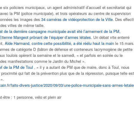
e six policiers municipaux, un agent administratif d’accueil et secrétariat qui
 avec la PM (police municipale), et trois opérateurs au centre de supervision
isionnées les images des
34 caméras de vidéoprotection de la Ville
. Des effecti
des villes de même taille.
at de la dernière campagne municipale avait été l’armement de la PM,
Etienne Mangeot prônant de l’équiper d’armes létales
. Un débat vite enterré
nt,
Alde Harmand, contre cette possibilité, a été réélu haut la main
le 15 mars
’armes de catégorie D (bâton de défense et conteneurs lacrymogène de petite
ux toulois opèrent la semaine et le samedi, « et parfois en soirée ou le
ndes manifestations comme le Jardin du Michel ».
ef de la PM de Toul
, « il y a autant de PM que de maire, donc à Toul, nous
roximité qui fait de la prévention plus que de la répression, puisque telle est
 ».
cain.fr/faits-divers-justice/2020/09/03/une-police-municipale-sans-armes-letale