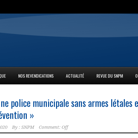
IQUE
NOS REVENDICATIONS
ACTUALITÉ
REVUE DU SNPM
O
Une police municipale sans armes létales 
révention »
2020
By :
SNPM
Comment: Off