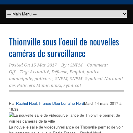
Thionville sous l’oeuil de nouvelles
caméras de surveillance
Posted On
15 Mar 2017
By :
SNPM
Comment:
Off
Tag:
Actualité
,
Défense
,
Emploi
,
police
municipale
,
policiers
,
SNPM
,
SNPM- Syndicat National
des Policiers Municipaux
,
syndicat
Par
Rachel Noel
,
France Bleu Lorraine Nord
Mardi 14 mars 2017 à
19:38
La nouvelle salle de vidéosurveillance de Thionville permet de voir
les caméras de la ville © Radio France – Rachel Noel