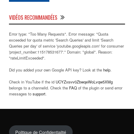
VIDÉOS RECOMMANDÉES
Error type: "Too Many Requests". Error message: "Quota
exceeded for quota metric 'Search Queries' and limit 'Search
Queries per day' of service 'youtube.googleapis.com' for consumer
'project_number:115178531677'." Domain: "global". Reason:
"rateLimitExceeded".
Did you added your own Google API key? Look at the
help
.
Check in YouTube if the id
UCYZxsvv0ZbwqeWoLvqw5XMg
belongs to a channelid. Check the
FAQ
of the plugin or send error
messages to
support
.
Politique de Confidentialité