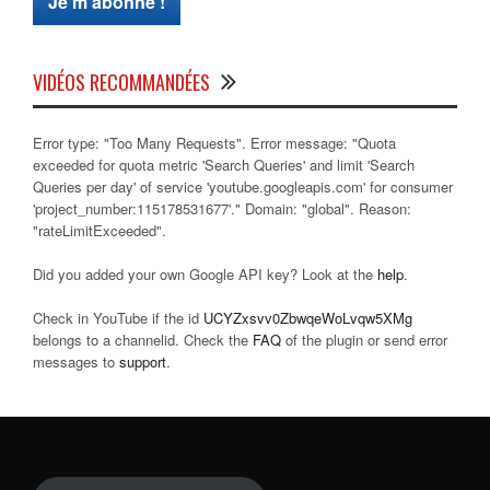
VIDÉOS RECOMMANDÉES
Error type: "Too Many Requests". Error message: "Quota
exceeded for quota metric 'Search Queries' and limit 'Search
Queries per day' of service 'youtube.googleapis.com' for consumer
'project_number:115178531677'." Domain: "global". Reason:
"rateLimitExceeded".
Did you added your own Google API key? Look at the
help
.
Check in YouTube if the id
UCYZxsvv0ZbwqeWoLvqw5XMg
belongs to a channelid. Check the
FAQ
of the plugin or send error
messages to
support
.