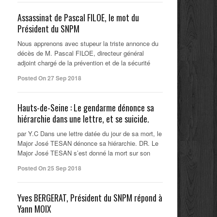
Assassinat de Pascal FILOE, le mot du
Président du SNPM
Nous apprenons avec stupeur la triste annonce du
décès de M. Pascal FILOE, directeur général
adjoint chargé de la prévention et de la sécurité
Posted On 27 Sep 2018
Hauts-de-Seine : Le gendarme dénonce sa
hiérarchie dans une lettre, et se suicide.
par Y.C Dans une lettre datée du jour de sa mort, le
Major José TESAN dénonce sa hiérarchie. DR. Le
Major José TESAN s’est donné la mort sur son
Posted On 25 Sep 2018
Yves BERGERAT, Président du SNPM répond à
Yann MOIX