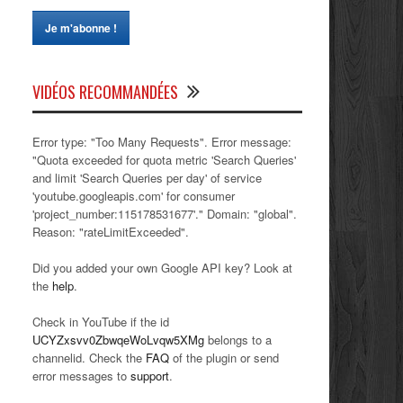
VIDÉOS RECOMMANDÉES
Error type: "Too Many Requests". Error message:
"Quota exceeded for quota metric 'Search Queries'
and limit 'Search Queries per day' of service
'youtube.googleapis.com' for consumer
'project_number:115178531677'." Domain: "global".
Reason: "rateLimitExceeded".
Did you added your own Google API key? Look at
the
help
.
Check in YouTube if the id
UCYZxsvv0ZbwqeWoLvqw5XMg
belongs to a
channelid. Check the
FAQ
of the plugin or send
error messages to
support
.