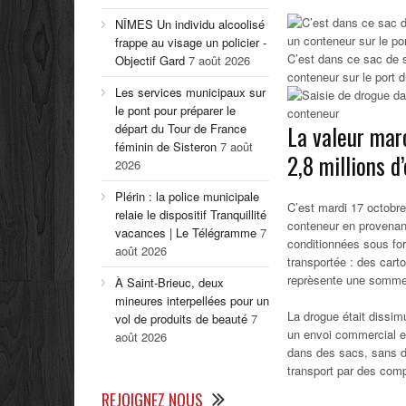
NÎMES Un individu alcoolisé
frappe au visage un policier -
C’est dans ce sac de s
Objectif Gard
7 août 2026
conteneur sur le port
Les services municipaux sur
le pont pour préparer le
départ du Tour de France
La valeur mar
féminin de Sisteron
7 août
2,8 millions d’
2026
Plérin : la police municipale
C’est mardi 17 octobre
relaie le dispositif Tranquillité
conteneur en provenan
vacances | Le Télégramme
7
conditionnées sous for
août 2026
transportée : des cart
reprèsente une somme 
À Saint-Brieuc, deux
mineures interpellées pour un
La drogue était dissimu
vol de produits de beauté
7
un envoi commercial e
août 2026
dans des sacs, sans di
transport par des comp
REJOIGNEZ NOUS