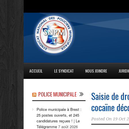
ACCUEIL
LE SYNDICAT
NOUS JOINDRE
JURID
Saisie de dr
POLICE MUNICIPALE
cocaïne déc
Police municipale à Brest :
25 postes ouverts, et 245
Posted On
19 Oct 
candidatures reçues ! | Le
Télégramme
7 août 2026