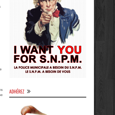
le
ns
ADHÉREZ
ue