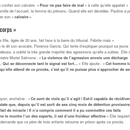
à confier son calvaire.
« Pour ne pas faire de mal »
à celle qu’elle appelait
«
famille de l’accueil, la femme du prévenu. Quand elle est décédée, Pauline a p
ter son
« calvaire »
.
n corps »
e fille, âgée de 20 ans, fait face à la barre du tribunal. Fébrile mais
«
le dit son avocate, Florence Garcia. Qui tente d’expliquer pourquoi sa jeune
ndeuse, a oublié la très grande majorité des agressions qu’elle a subies. Elle c
hiatre Muriel Salmona :
« La violence de l’agression envoie une décharge
. Qui se déconnecte tant le signal est fort… »
Elle ajoute :
« Cet homme lu
qu’elle attend de ce procès, c’est qu’il ne puisse plus s’approcher de se
»
uyon, enchaîne :
« Ce sont de viols qu’il s’agit ! Est-il capable de récidiver
state que, depuis qu’il est sorti de ses cinq mois de détention provisoire
 fait de miracle ! Il n’a compris comment il a pu commettre ces faits
e montre l’un des experts, il est d’une froideur affective »
Elle requiert
 demande que ce père de trois enfants retourne en prison après ce procès.