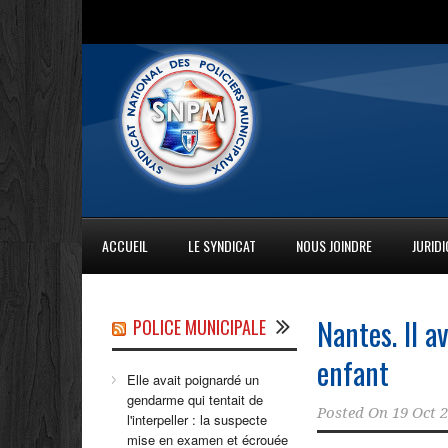
ACCUEIL
LE SYNDICAT
NOUS JOINDRE
JURID
Nantes. Il 
POLICE MUNICIPALE
enfant
Elle avait poignardé un
gendarme qui tentait de
Posted On
19 Oct 
l'interpeller : la suspecte
mise en examen et écrouée