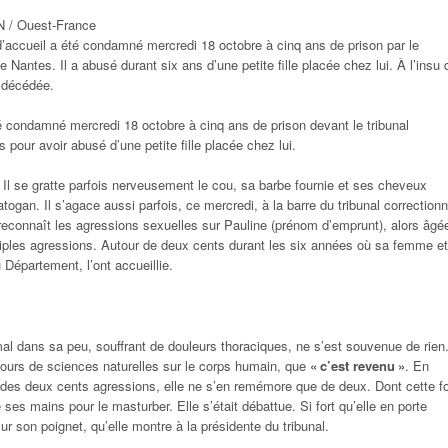
 / Ouest-France
d’accueil a été condamné mercredi 18 octobre à cinq ans de prison par le
de Nantes. Il a abusé durant six ans d’une petite fille placée chez lui. À l’insu 
 décédée.
é condamné mercredi 18 octobre à cinq ans de prison devant le tribunal
 pour avoir abusé d’une petite fille placée chez lui.
. Il se gratte parfois nerveusement le cou, sa barbe fournie et ses cheveux
ogan. Il s’agace aussi parfois, ce mercredi, à la barre du tribunal correctionn
 reconnaît les agressions sexuelles sur Pauline (prénom d’emprunt), alors âgé
tiples agressions. Autour de deux cents durant les six années où sa femme et
u Département, l’ont accueillie.
l dans sa peu, souffrant de douleurs thoraciques, ne s’est souvenue de rien
cours de sciences naturelles sur le corps humain, que
« c’est revenu »
. En
 des deux cents agressions, elle ne s’en remémore que de deux. Dont cette f
ce ses mains pour le masturber. Elle s’était débattue. Si fort qu’elle en porte
r son poignet, qu’elle montre à la présidente du tribunal.