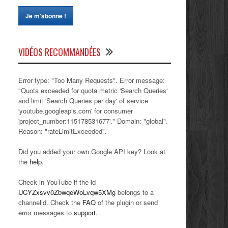
VIDÉOS RECOMMANDÉES
Error type: "Too Many Requests". Error message:
"Quota exceeded for quota metric 'Search Queries'
and limit 'Search Queries per day' of service
'youtube.googleapis.com' for consumer
'project_number:115178531677'." Domain: "global".
Reason: "rateLimitExceeded".
Did you added your own Google API key? Look at
the
help
.
Check in YouTube if the id
UCYZxsvv0ZbwqeWoLvqw5XMg
belongs to a
channelid. Check the
FAQ
of the plugin or send
error messages to
support
.