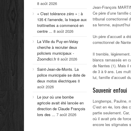
8 août 2026
Jean-François MARTIN
Ce père d’une famille 
« C'est tolérance zéro » : à
tribunal correctionnel 
135 € l'amende, la traque aux
sa femme, aujourd’hui
trottinettes a commencé en
centre ...
8 août 2026
Un père d’accueil a ét
La Ville du Puy-en-Velay
correctionnel de Nantes
cherche à recruter deux
policiers municipaux -
Il tremble, légèrement
Zoomdici.fr
8 août 2026
blancs ramassés en cat
de Nantes (1). Mais il
Saint-Jean-de-Monts. La
de 3 à 9 ans. Les mul
police municipale se dote de
lui, famille d’accueil d
deux motos électriques
8
août 2026
Souvenir enfoui
Le jour où une bombe
Longtemps, Pauline, ma
agricole avait été lancée en
C’est en 4e, lors des 
direction de Claude François
partie seulement. Car,
lors des ...
7 août 2026
où il avait pris de for
encore les stigmates su