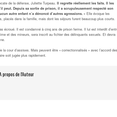
ocate de la défense, Juliette Turpeau.
Il regrette réellement les faits. Il les
l peut. Depuis sa sortie de prison, il a scrupuleusement respecté son
 Aucun autre enfant n’a dénoncé d’autres agressions. »
Elle évoque les
s, placés dans la famille, mais dont les séjours furent beaucoup plus courts.
as écroué. Il est condamné à cinq ans de prison ferme. Il lui est interdit d’entr
time et des mineurs, sera inscrit au fichier des délinquants sexuels. Et devra
ine.
 de la cour d’assises. Mais peuvent être « correctionnalisés » avec l’accord de
aire soit jugée plus rapidement.
A propos de l'Auteur