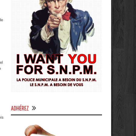
de
el
e
.
ADHÉREZ
ois