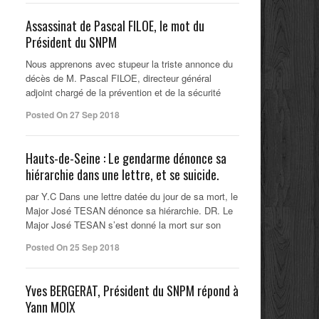
Assassinat de Pascal FILOE, le mot du
Président du SNPM
Nous apprenons avec stupeur la triste annonce du
décès de M. Pascal FILOE, directeur général
adjoint chargé de la prévention et de la sécurité
Posted On 27 Sep 2018
Hauts-de-Seine : Le gendarme dénonce sa
hiérarchie dans une lettre, et se suicide.
par Y.C Dans une lettre datée du jour de sa mort, le
Major José TESAN dénonce sa hiérarchie. DR. Le
Major José TESAN s’est donné la mort sur son
Posted On 25 Sep 2018
Yves BERGERAT, Président du SNPM répond à
Yann MOIX