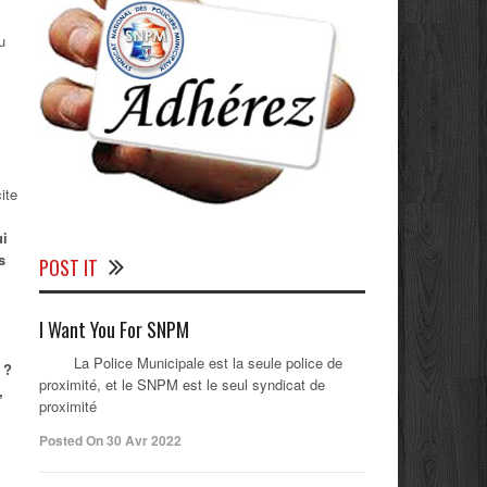
u
ite
i
s
POST IT
I Want You For SNPM
La Police Municipale est la seule police de
 ?
proximité, et le SNPM est le seul syndicat de
,
proximité
Posted On 30 Avr 2022