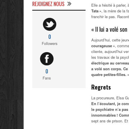
REJOIGNEZ NOUS
Elle a hésité à parler, 
Tata »
, la mère de la 
franchir le pas. Racon
« Il lui a volé so
0
Aujourd’hui, cette jeun
Followers
courageuse »
, comme 
cliente, aujourd’hui ve
les travaux de la psyc
électrique au cerveau
a volé son corps. Ce 
0
quatre petites-filles. 
Fans
Regrets
La procureure, Elsa G
En l’écoutant, je con
le psychiatre n’a pas
innommables ! Comme l
sept ans de prison. Et