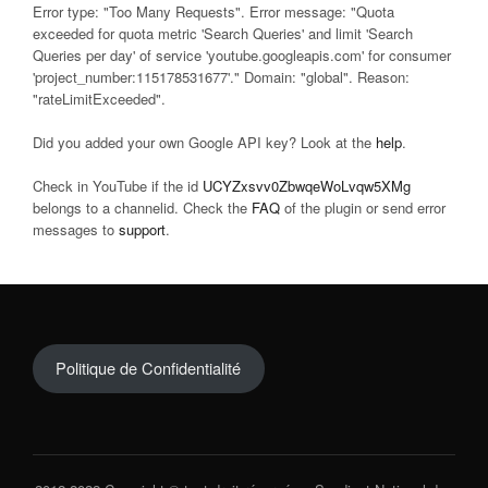
Error type: "Too Many Requests". Error message: "Quota
exceeded for quota metric 'Search Queries' and limit 'Search
Queries per day' of service 'youtube.googleapis.com' for consumer
'project_number:115178531677'." Domain: "global". Reason:
"rateLimitExceeded".
Did you added your own Google API key? Look at the
help
.
Check in YouTube if the id
UCYZxsvv0ZbwqeWoLvqw5XMg
belongs to a channelid. Check the
FAQ
of the plugin or send error
messages to
support
.
Politique de Confidentialité