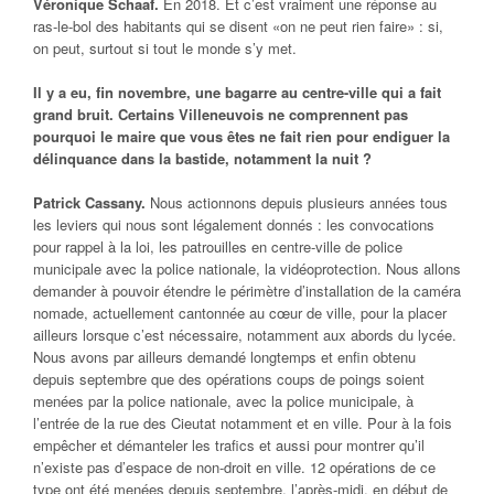
Véronique Schaaf.
En 2018. Et c’est vraiment une réponse au
ras-le-bol des habitants qui se disent «on ne peut rien faire» : si,
on peut, surtout si tout le monde s’y met.
Il y a eu, fin novembre, une bagarre au centre-ville qui a fait
grand bruit. Certains Villeneuvois ne comprennent pas
pourquoi le maire que vous êtes ne fait rien pour endiguer la
délinquance dans la bastide, notamment la nuit ?
Patrick Cassany.
Nous actionnons depuis plusieurs années tous
les leviers qui nous sont légalement donnés : les convocations
pour rappel à la loi, les patrouilles en centre-ville de police
municipale avec la police nationale, la vidéoprotection. Nous allons
demander à pouvoir étendre le périmètre d’installation de la caméra
nomade, actuellement cantonnée au cœur de ville, pour la placer
ailleurs lorsque c’est nécessaire, notamment aux abords du lycée.
Nous avons par ailleurs demandé longtemps et enfin obtenu
depuis septembre que des opérations coups de poings soient
menées par la police nationale, avec la police municipale, à
l’entrée de la rue des Cieutat notamment et en ville. Pour à la fois
empêcher et démanteler les trafics et aussi pour montrer qu’il
n’existe pas d’espace de non-droit en ville. 12 opérations de ce
type ont été menées depuis septembre, l’après-midi, en début de