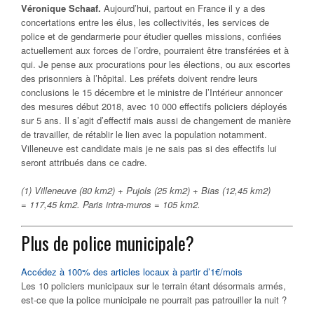
Véronique Schaaf.
Aujourd’hui, partout en France il y a des
concertations entre les élus, les collectivités, les services de
police et de gendarmerie pour étudier quelles missions, confiées
actuellement aux forces de l’ordre, pourraient être transférées et à
qui. Je pense aux procurations pour les élections, ou aux escortes
des prisonniers à l’hôpital. Les préfets doivent rendre leurs
conclusions le 15 décembre et le ministre de l’Intérieur annoncer
des mesures début 2018, avec 10 000 effectifs policiers déployés
sur 5 ans. Il s’agit d’effectif mais aussi de changement de manière
de travailler, de rétablir le lien avec la population notamment.
Villeneuve est candidate mais je ne sais pas si des effectifs lui
seront attribués dans ce cadre.
(1) Villeneuve (80
km
2
) +
Pujols (25
km
2
) +
Bias (12,45
km
2
)
=
117,45 km
2
. Paris intra-muros =
105 km
2
.
Plus de police municipale?
Accédez à 100% des articles locaux à partir d’1€/mois
Les 10 policiers municipaux sur le terrain étant désormais armés,
est-ce que la police municipale ne pourrait pas patrouiller la nuit ?