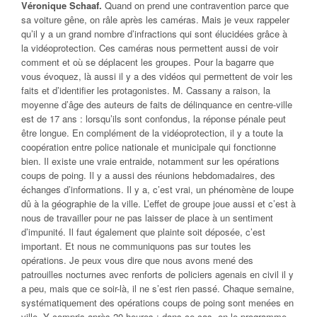
Véronique Schaaf.
Quand on prend une contravention parce que
sa voiture gêne, on râle après les caméras. Mais je veux rappeler
qu’il y a un grand nombre d’infractions qui sont élucidées grâce à
la vidéoprotection. Ces caméras nous permettent aussi de voir
comment et où se déplacent les groupes. Pour la bagarre que
vous évoquez, là aussi il y a des vidéos qui permettent de voir les
faits et d’identifier les protagonistes. M. Cassany a raison, la
moyenne d’âge des auteurs de faits de délinquance en centre-ville
est de 17 ans : lorsqu’ils sont confondus, la réponse pénale peut
être longue. En complément de la vidéoprotection, il y a toute la
coopération entre police nationale et municipale qui fonctionne
bien. Il existe une vraie entraide, notamment sur les opérations
coups de poing. Il y a aussi des réunions hebdomadaires, des
échanges d’informations. Il y a, c’est vrai, un phénomène de loupe
dû à la géographie de la ville. L’effet de groupe joue aussi et c’est à
nous de travailler pour ne pas laisser de place à un sentiment
d’impunité. Il faut également que plainte soit déposée, c’est
important. Et nous ne communiquons pas sur toutes les
opérations. Je peux vous dire que nous avons mené des
patrouilles nocturnes avec renforts de policiers agenais en civil il y
a peu, mais que ce soir-là, il ne s’est rien passé. Chaque semaine,
systématiquement des opérations coups de poing sont menées en
ville. Y compris après 20 heures : dans ce cas, on le programme