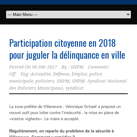
Participation citoyenne en 2018
pour juguler la délinquance en ville
Posted On
08 Déc 2017
By :
SNPM
Comment:
Off
Tag:
Actualité
,
Défense
,
Emploi
,
police
municipale
,
policiers
,
SNPM
,
SNPM- Syndicat National
des Policiers Municipaux
,
syndicat
La sous-préfète de Villeneuve , Véronique Schaaf a proposé un
nouvel outil pour lutter contre l’insécurité : la mise en place de
«voisins vigilants». Le maire a accepté.
Régulièrement, on reparle du problème de la sécurité à
Villeneuve. Comment y remédier ?