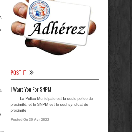
 A
e
POST IT
I Want You For SNPM
de
La Police Municipale est la seule police de
proximité, et le SNPM est le seul syndicat de
proximité
a
Posted On 30 Avr 2022
Une