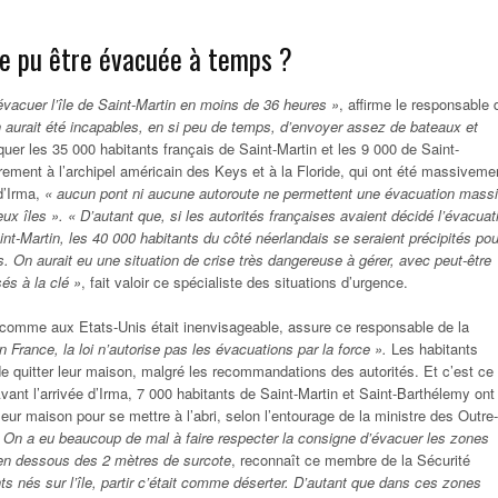
lle pu être évacuée à temps ?
’évacuer l’île de Saint-Martin en moins de 36 heures »
, affirme le responsable 
aurait été incapables, en si peu de temps, d’envoyer assez de bateaux et
er les 35 000 habitants français de Saint-Martin et les 9 000 de Saint-
rement à l’archipel américain des Keys et à la Floride, qui ont été massiveme
d’Irma,
« aucun pont ni aucune autoroute ne permettent une évacuation mass
eux îles ».
« D’autant que, si les autorités françaises avaient décidé l’évacuat
int-Martin, les 40 000 habitants du côté néerlandais se seraient précipités pou
. On aurait eu une situation de crise très dangereuse à gérer, avec peut-être
és à la clé »
, fait valoir ce spécialiste des situations d’urgence.
 comme aux Etats-Unis était inenvisageable, assure ce responsable de la
n France, la loi n’autorise pas les évacuations par la force ».
Les habitants
de quitter leur maison, malgré les recommandations des autorités. Et c’est ce
Avant l’arrivée d’Irma, 7 000 habitants de Saint-Martin et Saint-Barthélemy ont
 leur maison pour se mettre à l’abri, selon l’entourage de la ministre des Outre-
 On a eu beaucoup de mal à faire respecter la consigne d’évacuer les zones
en dessous des 2 mètres de surcote
, reconnaît ce membre de la Sécurité
ts nés sur l’île, partir c’était comme déserter. D’autant que dans ces zones