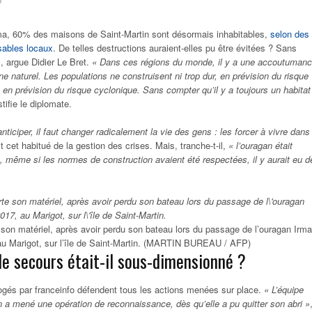
o
ma, 60% des maisons de Saint-Martin sont désormais inhabitables,
selon des
sables locaux
. De telles destructions auraient-elles pu être évitées ? Sans
, argue Didier Le Bret.
« Dans ces régions du monde, il y a une accoutuman
 naturel. Les populations ne construisent ni trop dur, en prévision du risque
, en prévision du risque cyclonique. Sans compter qu’il y a toujours un habitat
stifie le diplomate.
nticiper, il faut changer radicalement la vie des gens : les forcer à vivre dans
it cet habitué de la gestion des crises. Mais, tranche-t-il,
« l’ouragan était
, même si les normes de construction avaient été respectées, il y aurait eu d
son matériel, après avoir perdu son bateau lors du passage de l’ouragan Irma
au Marigot, sur l’île de Saint-Martin. (MARTIN BUREAU / AFP)
de secours était-il sous-dimensionné ?
rogés par franceinfo défendent tous les actions menées sur place.
« L’équipe
 a mené une opération de reconnaissance, dès qu’elle a pu quitter son abri »