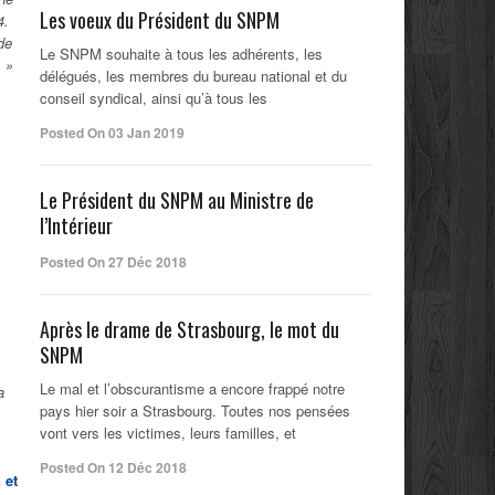
Les voeux du Président du SNPM
4.
de
Le SNPM souhaite à tous les adhérents, les
. »
délégués, les membres du bureau national et du
conseil syndical, ainsi qu’à tous les
Posted On 03 Jan 2019
Le Président du SNPM au Ministre de
l’Intérieur
Posted On 27 Déc 2018
Après le drame de Strasbourg, le mot du
SNPM
Le mal et l’obscurantisme a encore frappé notre
a
pays hier soir a Strasbourg. Toutes nos pensées
vont vers les victimes, leurs familles, et
Posted On 12 Déc 2018
 et