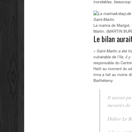
inondables, beaucoup d
La marina de Marigot, 
Martin. (MARTIN BUR
Le bilan aurai
« Saint-Martin a été f
vulnérable de l’île, il 
responsable du Centre
Haïti au moment du séi
Irma a fait au moins di
Barthélemy.
Il aurait p
mesures de 
Didier Le B