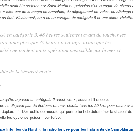
civile avait été projetée sur Saint-Martin en prévision d’un ouragan de niveau 
onc à faire que de la coupe de branches, du dégagement de voies, du bâchage 
e en état. Finalement
, on a eu un ouragan de catégorie 5 et une alerte violette
ssé en catégorie 5, 48 heures seulement avant de toucher les
avait donc plus que 36 heures pour agir, avant que les
météo ne rendent toute opération impossible par la mer et
.
ble de la Sécurité civile
o
vu qu’Irma passe en catégorie 5 aussi vite »
, assure-t-il encore.
on ne dispose pas de flotteurs en mer, placés tous les 20 km, pour mesurer l
, déplore-t-il. Des outils de mesure qui permettent de déterminer la chaleur de
lle les cyclones puisent leur force.
e Info Iles du Nord », la radio lancée pour les habitants de Saint-Martin