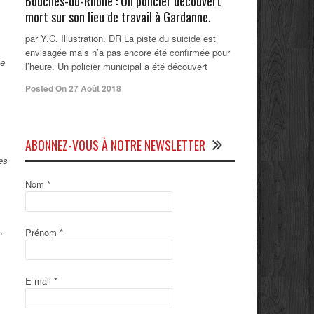
Bouches-du-Rhône : Un policier découvert
mort sur son lieu de travail à Gardanne.
par Y.C. Illustration. DR La piste du suicide est
envisagée mais n’a pas encore été confirmée pour
ce
l’heure. Un policier municipal a été découvert
Posted On 27 Août 2018
ABONNEZ-VOUS À NOTRE NEWSLETTER
es
Nom
*
,
Prénom
*
E-mail
*
,