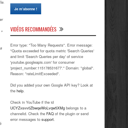
le.
er
VIDÉOS RECOMMANDÉES
 »
Error type: "Too Many Requests". Error message:
 a
"Quota exceeded for quota metric 'Search Queries'
and limit 'Search Queries per day' of service
'youtube.googleapis.com' for consumer
'project_number:115178531677'." Domain: "global".
Reason: "rateLimitExceeded".
Did you added your own Google API key? Look at
the
help
.
Check in YouTube if the id
UCYZxsvv0ZbwqeWoLvqw5XMg
belongs to a
channelid. Check the
FAQ
of the plugin or send
error messages to
support
.
é