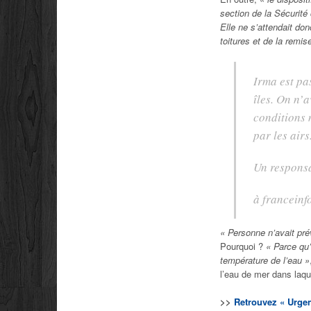
section de la Sécurité 
Elle ne s’attendait d
toitures et de la remis
Irma est pa
îles. On n’
conditions 
par les airs
Un responsa
à franceinf
« Personne n’avait pré
Pourquoi ?
« Parce qu’
température de l’eau »
l’eau de mer dans laque
>>
Retrouvez « Urgenc