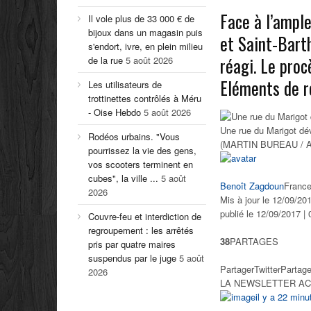
Face à l’ample
Il vole plus de 33 000 € de
bijoux dans un magasin puis
et Saint-Bart
s'endort, ivre, en plein milieu
réagi. Le proc
de la rue
5 août 2026
Eléments de r
Les utilisateurs de
trottinettes contrôlés à Méru
- Oise Hebdo
5 août 2026
Une rue du Marigot dév
Rodéos urbains. "Vous
(MARTIN BUREAU / 
pourrissez la vie des gens,
vos scooters terminent en
cubes", la ville ...
5 août
Benoît Zagdoun
France
2026
Mis à jour le 12/09/201
publié le 12/09/2017 | 
Couvre-feu et interdiction de
regroupement : les arrêtés
38
PARTAGES
pris par quatre maires
suspendus par le juge
5 août
Partager
Twitter
Partage
2026
LA NEWSLETTER A
il y a 22 minu