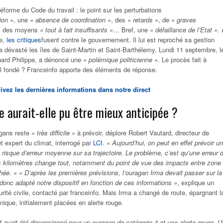
réforme du Code du travail : le point sur les perturbations
ion »
, une
« absence de coordination »
, des
« retards »
, de
« graves
, des moyens
« tout à fait insuffisants »
… Bref, une
« défaillance de l’Etat »
.
e,
les critiques
fusent contre le gouvernement. Il lui est reproché sa gestion
 a dévasté les îles de Saint-Martin et Saint-Barthélemy. Lundi 11 septembre, l
uard Philippe, a dénoncé une
« polémique politicienne »
. Le procès fait à
t-il fondé ? Franceinfo apporte des éléments de réponse.
ivez les dernières informations dans notre direct
e aurait-elle pu être mieux anticipée ?
agans reste
« très difficile »
à prévoir, déplore Robert Vautard, directeur de
 expert du climat, interrogé par
LCI
.
« Aujourd’hui, on peut en effet prévoir un
risque d’erreur moyenne sur sa trajectoire. Le problème, c’est qu’une erreur 
s kilomètres change tout, notamment du point de vue des impacts entre zone
chée. »
« D’après les premières prévisions, l’ouragan Irma devait passer sur la
onc adapté notre dispositif en fonction de ces informations »
, explique un
rité civile, contacté par franceinfo. Mais Irma a changé de route, épargnant l
nique, initialement placées en alerte rouge.
tif avait été dimensionné pour un ouragan de catégorie 4 et une alerte rouge. 