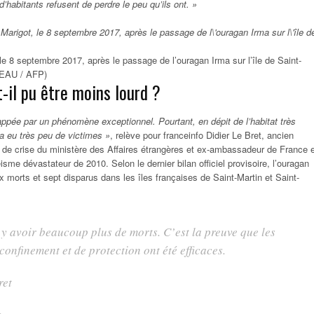
’habitants refusent de perdre le peu qu’ils ont. »
le 8 septembre 2017, après le passage de l’ouragan Irma sur l’île de Saint-
EAU / AFP)
t-il pu être moins lourd ?
rappée par un phénomène exceptionnel. Pourtant, en dépit de l’habitat très
y a eu très peu de victimes »
, relève pour franceinfo Didier Le Bret, ancien
 de crise du ministère des Affaires étrangères et ex-ambassadeur de France 
sme dévastateur de 2010. Selon le dernier bilan officiel provisoire, l’ouragan
x morts et sept disparus dans les îles françaises de Saint-Martin et Saint-
u y avoir beaucoup plus de morts. C’est la preuve que les
confinement et de protection ont été efficaces.
ret