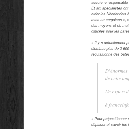
assure le responsable 
Et six spécialistes ont
aider les Néerlandais 
avec sa cargaison »
, 
des moyens et du matér
difficiles pour les bat
« Il y a actuellement 
distribue plus de 3 600
réquisitionné des bat
D’énormes m
de cette am
Un expert de
à franceinf
« Pour prépositionner d
déplacer et savoir les 