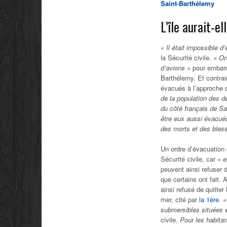
Saint-Barthélemy
L’île aurait-e
« Il était impossible d
la Sécurité civile.
« On 
d’avions »
pour embarqu
Barthélemy. Et contrai
évacués à l’approche 
de la population des d
du côté français de Sa
être eux aussi évacués
des morts et des bless
Un ordre d’évacuation
Sécurité civile, car
« e
peuvent ainsi refuser 
que certains ont fait. 
ainsi refusé de quitter
mer, cité par
la 1ère
.
«
submersibles situées 
civile.
Pour les habitan