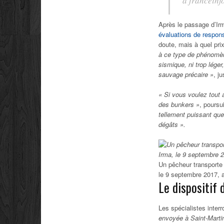
à franceinf
Après le passage d’Ir
évaluations de respon
doute, mais à quel prix
à ce type de phénomène
sismique, ni trop léger
sauvage précaire »
, ju
« Si vous voulez tout a
des bunkers »
, poursu
tellement puissant que
dégâts ».
Un pêcheur transporte 
le 9 septembre 2017, 
Le dispositif 
Les spécialistes inter
envoyée à Saint-Martin