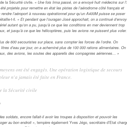
de la Sécurité civile.
« Une fois Irma passé, on a envoyé huit médecins sur l’î
 été projetés pour remettre en état les pistes de l’aérodrome côté français et
à rendre l’aéroport à nouveau opérationnel pour qu’un A400M puisse se poser
détaille-t-il.
« Et pendant que l’ouragan José approchait, on a continué d’envoy
iel autant qu’on a pu, jusqu’à ce que les conditions en mer deviennent trop
eaux, et jusqu’à ce que les hélicoptères, puis les avions ne puissent plus voler.
plus de 600 secouristes sur place, sans compter les forces de l’ordre. On
 litres d’eau par jour, on a acheminé plus de 100 000 rations alimentaires. On
eaux, des avions, les soutes des appareils des compagnies aériennes… »
oyens ont été engagés. Une opération logistique de secours
pleur n’a jamais été faite en France.
 la Sécurité civile
o
es soldats, encore fallait-il avoir les troupes à disposition et pouvoir les
loger au bon endroit »
, tempère également Yves Jégo, secrétaire d’Etat charg