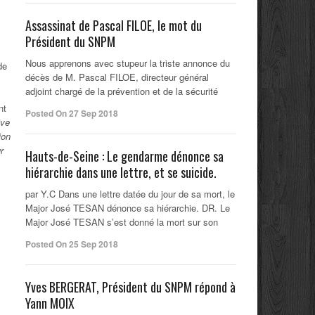
Assassinat de Pascal FILOE, le mot du
Président du SNPM
Nous apprenons avec stupeur la triste annonce du
de
décès de M. Pascal FILOE, directeur général
adjoint chargé de la prévention et de la sécurité
nt
Posted On 27 Sep 2018
ive
ion
r
Hauts-de-Seine : Le gendarme dénonce sa
hiérarchie dans une lettre, et se suicide.
par Y.C Dans une lettre datée du jour de sa mort, le
Major José TESAN dénonce sa hiérarchie. DR. Le
Major José TESAN s’est donné la mort sur son
Posted On 25 Sep 2018
Yves BERGERAT, Président du SNPM répond à
Yann MOIX