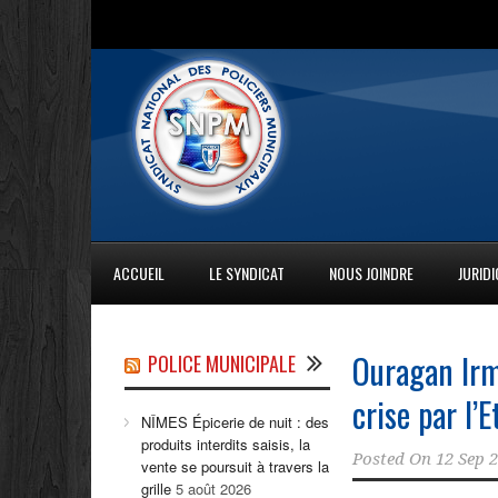
ACCUEIL
LE SYNDICAT
NOUS JOINDRE
JURID
Ouragan Irma
POLICE MUNICIPALE
crise par l’
NÎMES Épicerie de nuit : des
produits interdits saisis, la
Posted On
12 Sep 
vente se poursuit à travers la
grille
5 août 2026