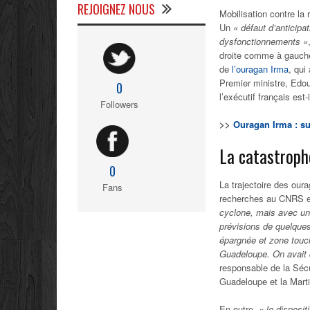
REJOIGNEZ NOUS
Mobilisation contre la 
Un
« défaut d’anticipat
dysfonctionnements »
droite comme à gauch
de
l’ouragan Irma
, qui
Premier ministre, Edo
0
l’exécutif français es
Followers
>>
Ouragan Irma : su
La catastroph
0
La trajectoire des our
Fans
recherches au CNRS et
cyclone, mais avec un 
prévisions de quelque
épargnée et zone tou
Guadeloupe. On avait d
responsable de la Sécu
Guadeloupe et la Marti
En outre,
« le disposi