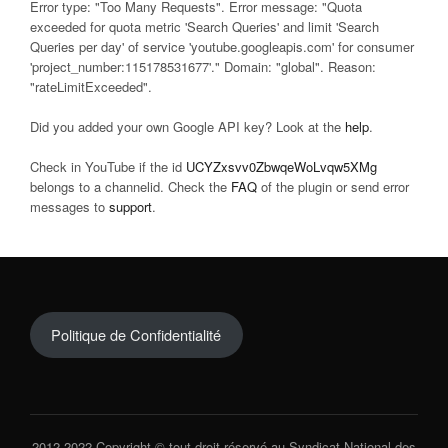
Error type: "Too Many Requests". Error message: "Quota
exceeded for quota metric 'Search Queries' and limit 'Search
Queries per day' of service 'youtube.googleapis.com' for consumer
'project_number:115178531677'." Domain: "global". Reason:
"rateLimitExceeded".
Did you added your own Google API key? Look at the
help
.
Check in YouTube if the id
UCYZxsvv0ZbwqeWoLvqw5XMg
belongs to a channelid. Check the
FAQ
of the plugin or send error
messages to
support
.
Politique de Confidentialité
2012-2022 Copyright © tout droit réservé au Syndicat National des