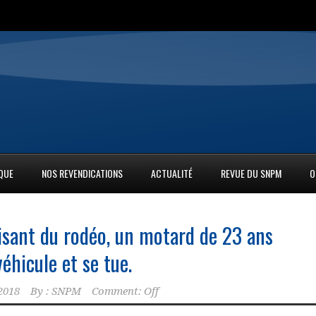
IQUE
NOS REVENDICATIONS
ACTUALITÉ
REVUE DU SNPM
O
aisant du rodéo, un motard de 23 ans
éhicule et se tue.
2018
By :
SNPM
Comment: Off