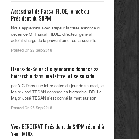
Assassinat de Pascal FILOE, le mot du
Président du SNPM
Nous apprenons avec stupeur la triste annonce du
décès de M. Pascal FILOE, directeur général
adjoint chargé de la prévention et de la sécurité
Posted On 27 Sep 2018
Hauts-de-Seine : Le gendarme dénonce sa
hiérarchie dans une lettre, et se suicide.
par Y.C Dans une lettre datée du jour de sa mort, le
Major José TESAN dénonce sa hiérarchie. DR. Le
Major José TESAN s’est donné la mort sur son
Posted On 25 Sep 2018
Yves BERGERAT, Président du SNPM répond à
Yann MOIX