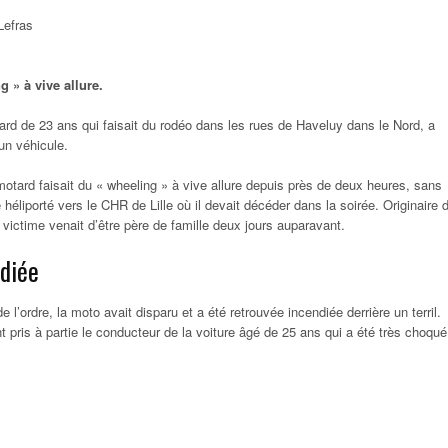
Lefras
ng » à vive allure.
rd de 23 ans qui faisait du rodéo dans les rues de Haveluy dans le Nord, a
un véhicule.
motard faisait du « wheeling » à vive allure depuis près de deux heures, sans
 héliporté vers le CHR de Lille où il devait décéder dans la soirée. Originaire 
a victime venait d’être père de famille deux jours auparavant.
diée
e l’ordre, la moto avait disparu et a été retrouvée incendiée derrière un terril.
 pris à partie le conducteur de la voiture âgé de 25 ans qui a été très choqué